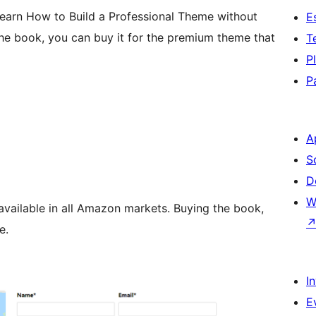
earn How to Build a Professional Theme without
E
the book, you can buy it for the premium theme that
T
P
P
A
S
D
W
 available in all Amazon markets. Buying the book,
e.
I
E