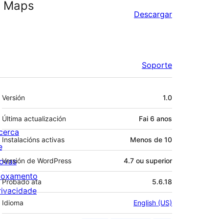
e Maps
Descargar
Soporte
Meta
Versión
1.0
Última actualización
Fai
6 anos
cerca
Instalacións activas
Menos de 10
e
ovas
Versión de WordPress
4.7 ou superior
loxamento
Probado ata
5.6.18
rivacidade
Idioma
English (US)