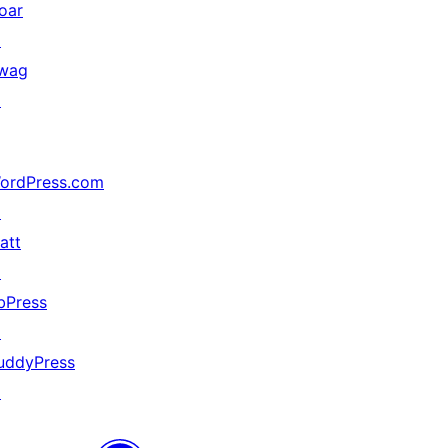
oar
↗
wag
↗
ordPress.com
↗
att
↗
bPress
↗
uddyPress
↗