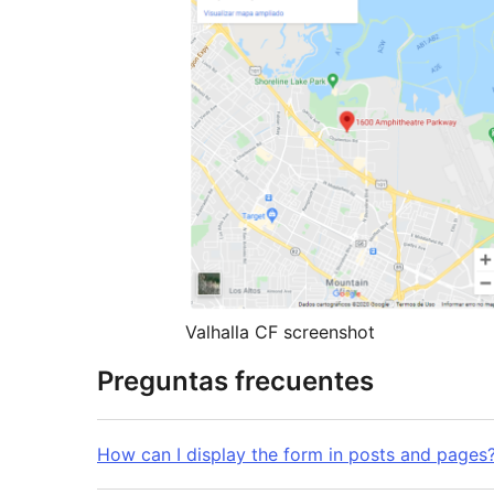
Valhalla CF screenshot
Preguntas frecuentes
How can I display the form in posts and pages