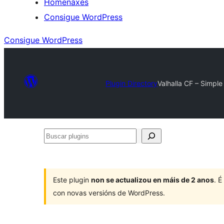
Homenaxes
Consigue WordPress
Consigue WordPress
Plugin Directory
Valhalla CF – Simpl
Buscar
plugins
Este plugin
non se actualizou en máis de 2 anos
. 
con novas versións de WordPress.