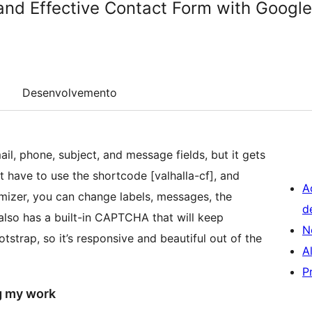
 and Effective Contact Form with Googl
Desenvolvemento
il, phone, subject, and message fields, but it gets
ust have to use the shortcode [valhalla-cf], and
A
mizer, you can change labels, messages, the
d
also has a built-in CAPTCHA that will keep
N
tstrap, so it’s responsive and beautiful out of the
A
P
ng my work