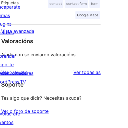
Etiquetas
contact
contact form
form
scaparate
emas
Google Maps
lugins
Vista avanzada
adróns
Valoracións
Aínda non se enviaron valoracións.
prender
oporte
valoracións
Your review
Ver todas as
esenvolvedores
ordPress.TV
Soporte
↗
Tes algo que dicir? Necesitas axuda?
Ver o foro de soporte
nvolúcrate
ventos