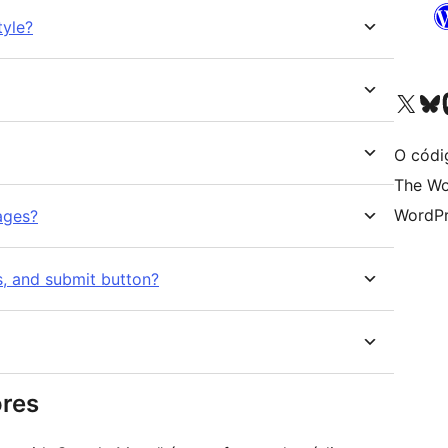
tyle?
Visita la cuenta de X (ante
Visita a n
V
O códi
The Wo
WordPr
ages?
s, and submit button?
ores