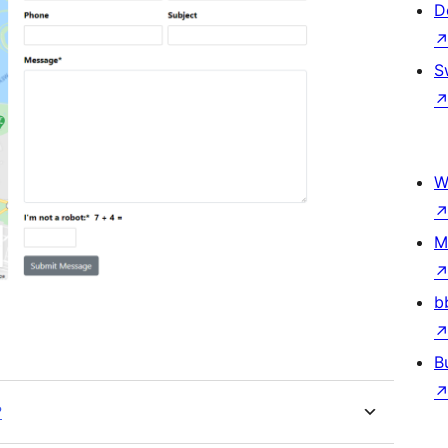
D
S
W
M
b
B
?