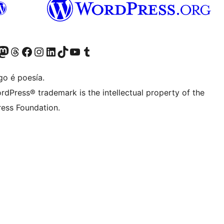
riormente Twitter)
osa conta de Bluesky
isita a nosa conta de Mastodon
Visita a nosa conta de Threads
Visita a nosa páxina de Facebook
Visita a nosa conta de Instagram
Visita a nosa conta de LinkedIn
Visita a nosa conta de TikTok
Visita a nosa canle de YouTube
Visita a nosa conta de Tumblr
go é poesía.
rdPress® trademark is the intellectual property of the
ess Foundation.