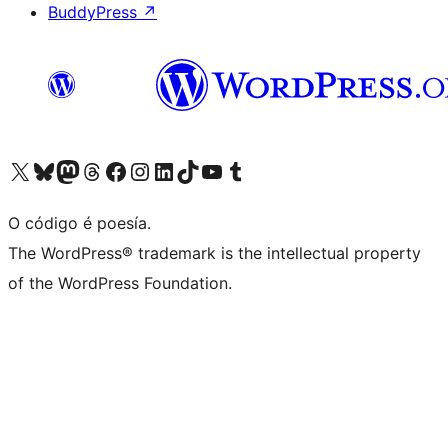
BuddyPress
↗
Visita la cuenta de X (anteriormente Twitter)
Visita a nosa conta de Bluesky
Visita a nosa conta de Mastodon
Visita a nosa conta de Threads
Visita a nosa páxina de Facebook
Visita a nosa conta de Instagram
Visita a nosa conta de LinkedIn
Visita a nosa conta de TikTok
Visita a nosa canle de YouTube
Visita a nosa conta de Tumblr
O código é poesía.
The WordPress® trademark is the intellectual property
of the WordPress Foundation.