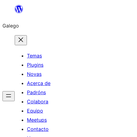
Saltar
ao
Galego
contido
Temas
Plugins
Novas
Acerca de
Padróns
Colabora
Equipo
Meetups
Contacto