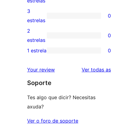
0
estrelas
5
valoracións
3
0
estrelas
de
0
estrelas
4
valoracións
2
0
estrelas
de
0
estrelas
3
valoracións
1 estrela
0
0
estrelas
de
valoracións
2
valoracións
Your review
Ver todas as
de
estrelas
Soporte
1
estrelas
Tes algo que dicir? Necesitas
axuda?
Ver o foro de soporte