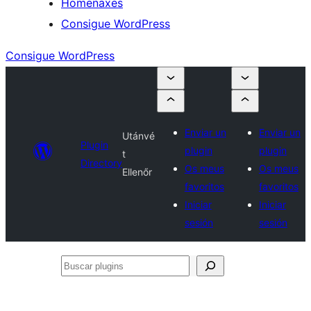
Homenaxes
Consigue WordPress
Consigue WordPress
Enviar un
Enviar un
Utánvé
Plugin
plugin
plugin
t
Directory
Os meus
Os meus
Ellenőr
favoritos
favoritos
Iniciar
Iniciar
sesión
sesión
Buscar
plugins