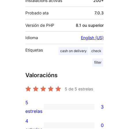
Instalacións activas
200+
Probado ata
7.0.3
Versión de PHP
8.1 ou superior
Idioma
English (US)
Etiquetas
cash on delivery
check
filter
Valoracións
5
de 5 estrelas
5
3
3
estrelas
valoracións
4
0
de