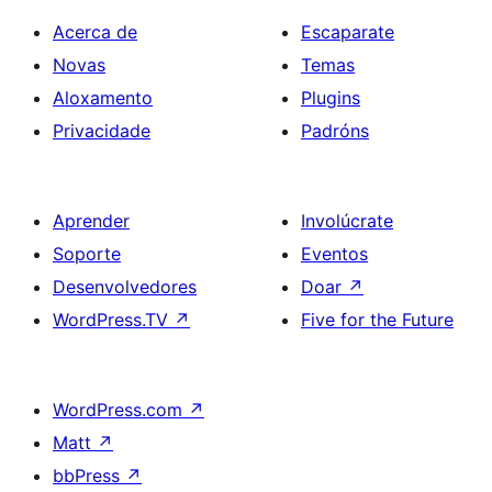
Acerca de
Escaparate
Novas
Temas
Aloxamento
Plugins
Privacidade
Padróns
Aprender
Involúcrate
Soporte
Eventos
Desenvolvedores
Doar
↗
WordPress.TV
↗
Five for the Future
WordPress.com
↗
Matt
↗
bbPress
↗