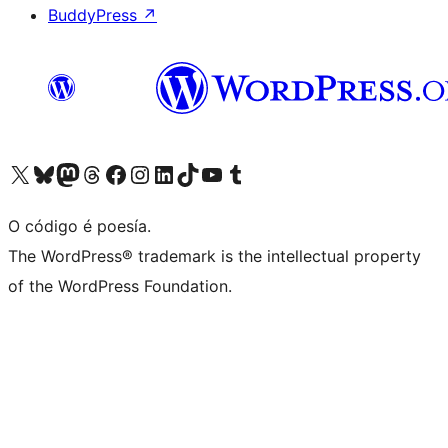
BuddyPress
↗
Visita la cuenta de X (anteriormente Twitter)
Visita a nosa conta de Bluesky
Visita a nosa conta de Mastodon
Visita a nosa conta de Threads
Visita a nosa páxina de Facebook
Visita a nosa conta de Instagram
Visita a nosa conta de LinkedIn
Visita a nosa conta de TikTok
Visita a nosa canle de YouTube
Visita a nosa conta de Tumblr
O código é poesía.
The WordPress® trademark is the intellectual property
of the WordPress Foundation.