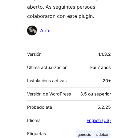
aberto. As seguintes persoas
colaboraron con este plugin.
Colaboradores
Alex
Meta
Versión
1.1.3.2
Última actualización
Fai
7 anos
Instalacións activas
20+
Versión de WordPress
3.5 ou superior
Probado ata
5.2.25
Idioma
English (US)
Etiquetas
genesis
sidebar