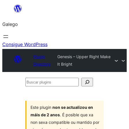
Saltar
ao
Galego
contido
Consigue WordPress
Plugin
Genesis – Upper Right Make
Directory
It Bright
Buscar
plugins
Este plugin
non se actualizou en
máis de 2 anos
. É posible que xa
non sexa compatible ou mantido por