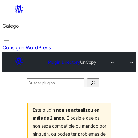
Saltar
ao
Galego
contido
Consigue WordPress
Plugin Directory
UnCopy
Buscar
plugins
Este plugin
non se actualizou en
máis de 2 anos
. É posible que xa
non sexa compatible ou mantido por
ninguén, ou podes ter problemas de