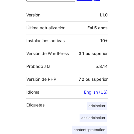
Meta
Versión
1.1.0
Última actualización
Fai
5 anos
Instalacións activas
10+
Versión de WordPress
3.1 ou superior
Probado ata
5.8.14
Versión de PHP
7.2 ou superior
Idioma
English (US)
Etiquetas
adblocker
anti adblocker
content-protection