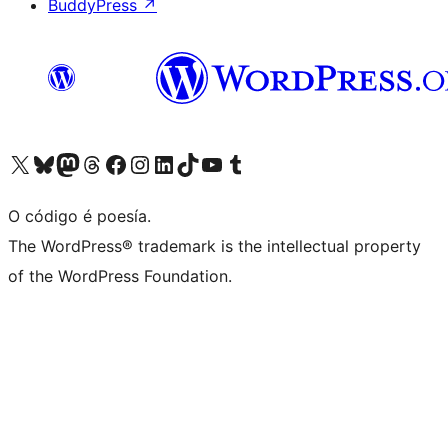
BuddyPress
↗
Visita la cuenta de X (anteriormente Twitter)
Visita a nosa conta de Bluesky
Visita a nosa conta de Mastodon
Visita a nosa conta de Threads
Visita a nosa páxina de Facebook
Visita a nosa conta de Instagram
Visita a nosa conta de LinkedIn
Visita a nosa conta de TikTok
Visita a nosa canle de YouTube
Visita a nosa conta de Tumblr
O código é poesía.
The WordPress® trademark is the intellectual property
of the WordPress Foundation.