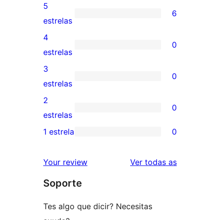
5
6
6
estrelas
valoracións
4
0
de
0
estrelas
5
valoracións
3
0
estrelas
de
0
estrelas
4
valoracións
2
0
estrelas
de
0
estrelas
3
valoracións
1 estrela
0
0
estrelas
de
valoracións
2
valoracións
Your review
Ver todas as
de
estrelas
Soporte
1
estrelas
Tes algo que dicir? Necesitas