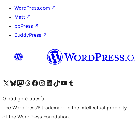
WordPress.com
↗
Matt
↗
bbPress
↗
BuddyPress
↗
Visita la cuenta de X (anteriormente Twitter)
Visita a nosa conta de Bluesky
Visita a nosa conta de Mastodon
Visita a nosa conta de Threads
Visita a nosa páxina de Facebook
Visita a nosa conta de Instagram
Visita a nosa conta de LinkedIn
Visita a nosa conta de TikTok
Visita a nosa canle de YouTube
Visita a nosa conta de Tumblr
O código é poesía.
The WordPress® trademark is the intellectual property
of the WordPress Foundation.