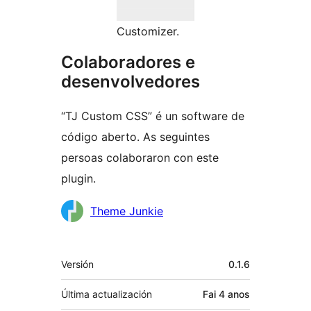
Customizer.
Colaboradores e
desenvolvedores
“TJ Custom CSS” é un software de
código aberto. As seguintes
persoas colaboraron con este
plugin.
Colaboradores
Theme Junkie
Meta
Versión
0.1.6
Última actualización
Fai
4 anos