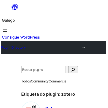
Saltar
ao
Galego
contido
Consigue WordPress
Plugin Directory
Buscar
Todos
Community
Commercial
Etiqueta do plugin:
zotero