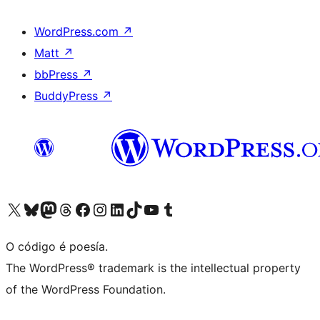
WordPress.com
↗
Matt
↗
bbPress
↗
BuddyPress
↗
Visita la cuenta de X (anteriormente Twitter)
Visita a nosa conta de Bluesky
Visita a nosa conta de Mastodon
Visita a nosa conta de Threads
Visita a nosa páxina de Facebook
Visita a nosa conta de Instagram
Visita a nosa conta de LinkedIn
Visita a nosa conta de TikTok
Visita a nosa canle de YouTube
Visita a nosa conta de Tumblr
O código é poesía.
The WordPress® trademark is the intellectual property
of the WordPress Foundation.