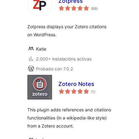
Zotpress
valoracións
(66
)
totais
Zotpress displays your Zotero citations
on WordPress.
Katie
2.000+ instalacións activas
Probado con 7.0.2
Zotero Notes
valoracións
(1
)
totais
This plugin adds references and citations
functionalities (in a wikipedia-like style)
from a Zotero account.