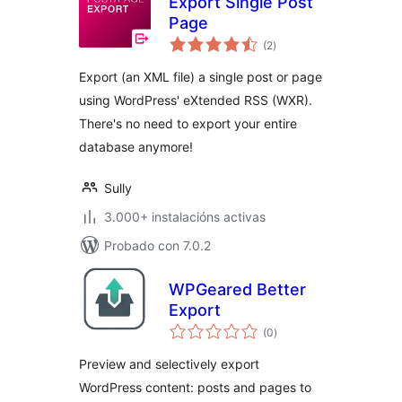
Export Single Post
Page
valoracións
(2
)
totais
Export (an XML file) a single post or page
using WordPress' eXtended RSS (WXR).
There's no need to export your entire
database anymore!
Sully
3.000+ instalacións activas
Probado con 7.0.2
WPGeared Better
Export
valoracións
(0
)
totais
Preview and selectively export
WordPress content: posts and pages to