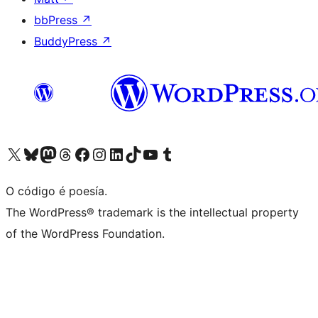
bbPress
↗
BuddyPress
↗
Visita la cuenta de X (anteriormente Twitter)
Visita a nosa conta de Bluesky
Visita a nosa conta de Mastodon
Visita a nosa conta de Threads
Visita a nosa páxina de Facebook
Visita a nosa conta de Instagram
Visita a nosa conta de LinkedIn
Visita a nosa conta de TikTok
Visita a nosa canle de YouTube
Visita a nosa conta de Tumblr
O código é poesía.
The WordPress® trademark is the intellectual property
of the WordPress Foundation.