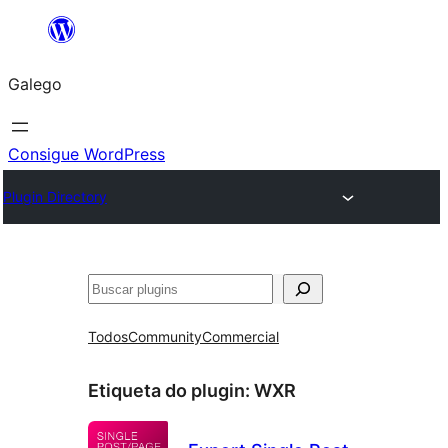
Saltar
ao
Galego
contido
Consigue WordPress
Plugin Directory
Buscar
Todos
Community
Commercial
Etiqueta do plugin:
WXR