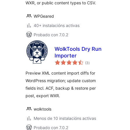
WXR, or public content types to CSV.
WPGeared
40+ instalacións activas
Probado con 7.0.2
WolkTools Dry Run
Importer
valoracións
(3
)
totais
Preview XML content import diffs for
WordPress migration; update custom
fields incl. ACF, backup & restore per
post, export WXR.
wolktools
Menos de 10 instalacións activas
Probado con 7.0.2