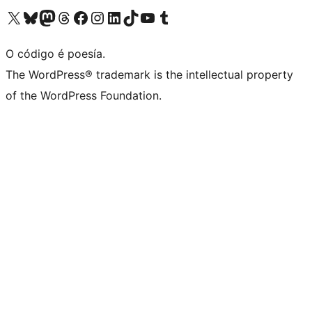
Visita la cuenta de X (anteriormente Twitter)
Visita a nosa conta de Bluesky
Visita a nosa conta de Mastodon
Visita a nosa conta de Threads
Visita a nosa páxina de Facebook
Visita a nosa conta de Instagram
Visita a nosa conta de LinkedIn
Visita a nosa conta de TikTok
Visita a nosa canle de YouTube
Visita a nosa conta de Tumblr
O código é poesía.
The WordPress® trademark is the intellectual property
of the WordPress Foundation.