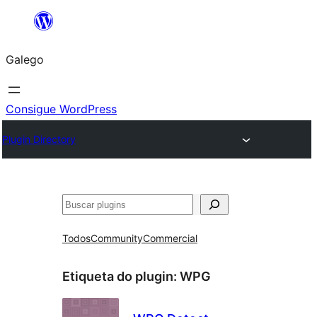
Saltar
ao
Galego
contido
Consigue WordPress
Plugin Directory
Buscar
Todos
Community
Commercial
Etiqueta do plugin:
WPG