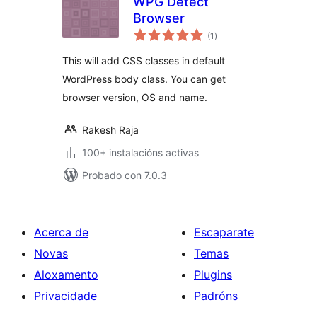
WPG Detect
Browser
valoracións
(1
)
totais
This will add CSS classes in default
WordPress body class. You can get
browser version, OS and name.
Rakesh Raja
100+ instalacións activas
Probado con 7.0.3
Acerca de
Escaparate
Novas
Temas
Aloxamento
Plugins
Privacidade
Padróns