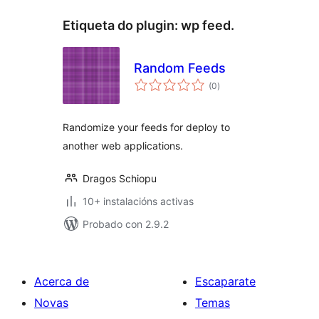
Etiqueta do plugin:
wp feed.
Random Feeds
valoracións
(0
)
totais
Randomize your feeds for deploy to
another web applications.
Dragos Schiopu
10+ instalacións activas
Probado con 2.9.2
Acerca de
Escaparate
Novas
Temas