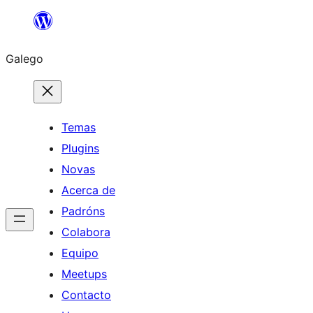
Saltar
ao
Galego
contido
Temas
Plugins
Novas
Acerca de
Padróns
Colabora
Equipo
Meetups
Contacto