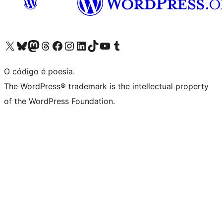
Visita la cuenta de X (anteriormente Twitter)
Visita a nosa conta de Bluesky
Visita a nosa conta de Mastodon
Visita a nosa conta de Threads
Visita a nosa páxina de Facebook
Visita a nosa conta de Instagram
Visita a nosa conta de LinkedIn
Visita a nosa conta de TikTok
Visita a nosa canle de YouTube
Visita a nosa conta de Tumblr
O código é poesía.
The WordPress® trademark is the intellectual property
of the WordPress Foundation.