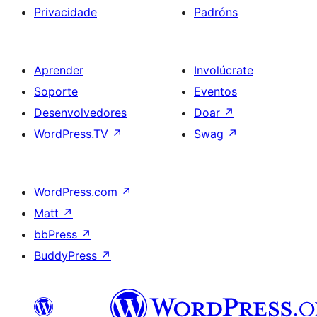
Privacidade
Padróns
Aprender
Involúcrate
Soporte
Eventos
Desenvolvedores
Doar
↗
WordPress.TV
↗
Swag
↗
WordPress.com
↗
Matt
↗
bbPress
↗
BuddyPress
↗