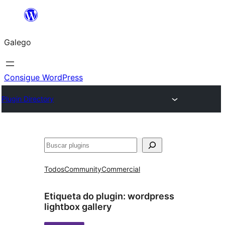
Saltar
ao
Galego
contido
Consigue WordPress
Plugin Directory
Buscar
Todos
Community
Commercial
Etiqueta do plugin:
wordpress
lightbox gallery