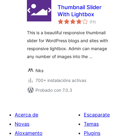
Thumbnail Slider
With Lightbox
valoracións
(11
)
totais
This is a beautiful responsive thumbnail
slider for WordPress blogs and sites with
responsive lightbox. Admin can manage
any number of images into the …
Nks
700+ instalacións activas
Probado con 7.0.3
Acerca de
Escaparate
Novas
Temas
Aloxamento
Plugins