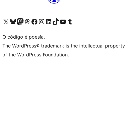
Visita la cuenta de X (anteriormente Twitter)
Visita a nosa conta de Bluesky
Visita a nosa conta de Mastodon
Visita a nosa conta de Threads
Visita a nosa páxina de Facebook
Visita a nosa conta de Instagram
Visita a nosa conta de LinkedIn
Visita a nosa conta de TikTok
Visita a nosa canle de YouTube
Visita a nosa conta de Tumblr
O código é poesía.
The WordPress® trademark is the intellectual property
of the WordPress Foundation.