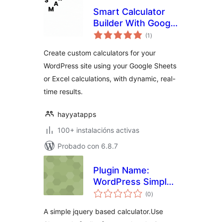
Smart Calculator
Builder With Google
valoracións
Sheets – Build
(1
)
totais
Interactive
Create custom calculators for your
Calculators with
WordPress site using your Google Sheets
Google Sheets at
or Excel calculations, with dynamic, real-
Backend
time results.
hayyatapps
100+ instalacións activas
Probado con 6.8.7
Plugin Name:
WordPress Simple
valoracións
Calculator
(0
)
totais
A simple jquery based calculator.Use