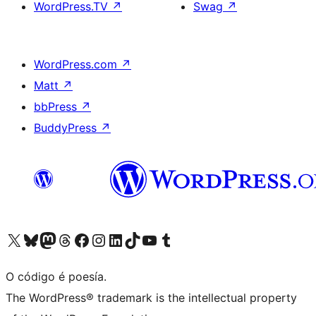
WordPress.TV
↗
Swag
↗
WordPress.com
↗
Matt
↗
bbPress
↗
BuddyPress
↗
Visita la cuenta de X (anteriormente Twitter)
Visita a nosa conta de Bluesky
Visita a nosa conta de Mastodon
Visita a nosa conta de Threads
Visita a nosa páxina de Facebook
Visita a nosa conta de Instagram
Visita a nosa conta de LinkedIn
Visita a nosa conta de TikTok
Visita a nosa canle de YouTube
Visita a nosa conta de Tumblr
O código é poesía.
The WordPress® trademark is the intellectual property