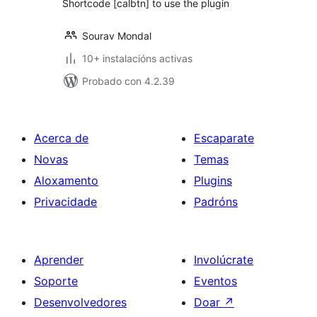
Shortcode [calbtn] to use the plugin
Sourav Mondal
10+ instalacións activas
Probado con 4.2.39
Acerca de
Escaparate
Novas
Temas
Aloxamento
Plugins
Privacidade
Padróns
Aprender
Involúcrate
Soporte
Eventos
Desenvolvedores
Doar
↗