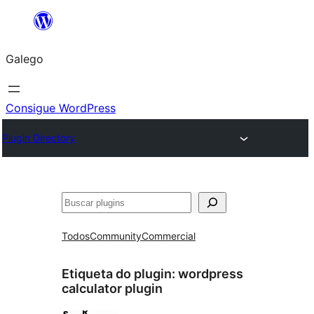
Saltar
ao
Galego
contido
Consigue WordPress
Plugin Directory
Buscar
Todos
Community
Commercial
Etiqueta do plugin:
wordpress
calculator plugin