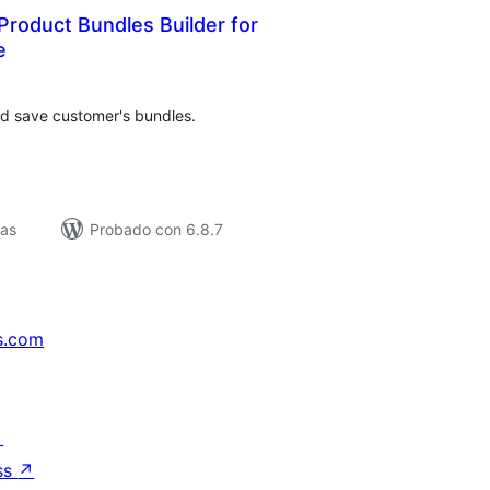
roduct Bundles Builder for
e
loracións
tais
nd save customer's bundles.
vas
Probado con 6.8.7
s.com
↗
ss
↗