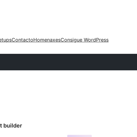
etups
Contacto
Homenaxes
Consigue WordPress
 builder