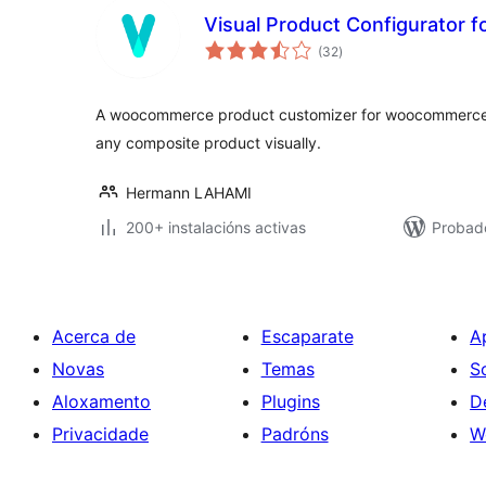
Visual Product Configurator 
valoracións
(32
)
totais
A woocommerce product customizer for woocommerce t
any composite product visually.
Hermann LAHAMI
200+ instalacións activas
Probad
Acerca de
Escaparate
A
Novas
Temas
S
Aloxamento
Plugins
D
Privacidade
Padróns
W