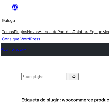
Saltar
ao
Galego
contido
Temas
Plugins
Novas
Acerca de
Padróns
Colabora
Equipo
Me
Consigue WordPress
Plugin Directory
Buscar
Etiqueta do plugin:
woocommerce product