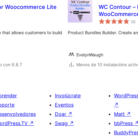
for Woocommerce Lite
WC Contour – P
WooCommerc
va
(2
)
to
hat allows customers to build
Product Bundles Builder. Create a
EvelynWaugh
o con 6.8.7
Menos de 10 instalacións acti
prender
Involúcrate
WordPres
oporte
Eventos
↗
esenvolvedores
Doar
↗
Matt
↗
ordPress.TV
↗
Swag
↗
bbPress
BuddyPre