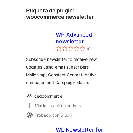
Etiqueta do plugin:
woocommerce newsletter
WP Advanced
newsletter
valoracións
(0
)
totais
Subscribe newsletter to receive new
updates using email subscribers
Mailchimp, Constant Contact, Active
campaign and Campaign Monitor.
cedcommerce
10+ instalacións activas
Probado con 5.6.17
WL Newsletter for