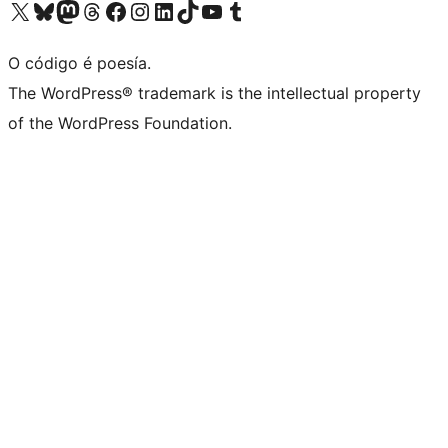
Visita la cuenta de X (anteriormente Twitter)
Visita a nosa conta de Bluesky
Visita a nosa conta de Mastodon
Visita a nosa conta de Threads
Visita a nosa páxina de Facebook
Visita a nosa conta de Instagram
Visita a nosa conta de LinkedIn
Visita a nosa conta de TikTok
Visita a nosa canle de YouTube
Visita a nosa conta de Tumblr
O código é poesía.
The WordPress® trademark is the intellectual property
of the WordPress Foundation.