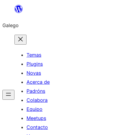
Saltar
ao
Galego
contido
Temas
Plugins
Novas
Acerca de
Padróns
Colabora
Equipo
Meetups
Contacto