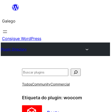
Saltar
ao
Galego
contido
Consigue WordPress
Plugin Directory
Buscar
Todos
Community
Commercial
Etiqueta do plugin:
woocom