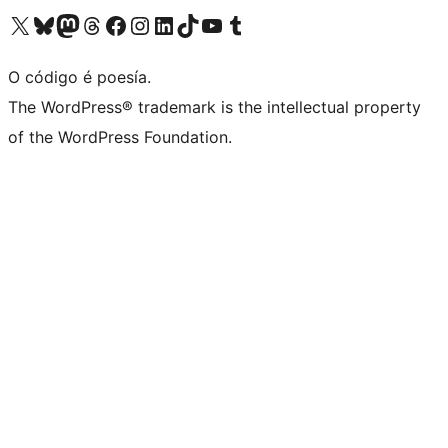
Visita la cuenta de X (anteriormente Twitter)
Visita a nosa conta de Bluesky
Visita a nosa conta de Mastodon
Visita a nosa conta de Threads
Visita a nosa páxina de Facebook
Visita a nosa conta de Instagram
Visita a nosa conta de LinkedIn
Visita a nosa conta de TikTok
Visita a nosa canle de YouTube
Visita a nosa conta de Tumblr
O código é poesía.
The WordPress® trademark is the intellectual property
of the WordPress Foundation.