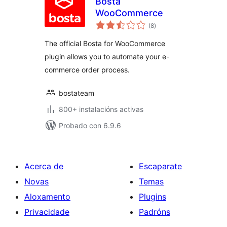
Bosta
WooCommerce
valoracións
(8
)
totais
The official Bosta for WooCommerce
plugin allows you to automate your e-
commerce order process.
bostateam
800+ instalacións activas
Probado con 6.9.6
Acerca de
Escaparate
Novas
Temas
Aloxamento
Plugins
Privacidade
Padróns