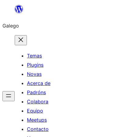
Saltar
ao
Galego
contido
Temas
Plugins
Novas
Acerca de
Padróns
Colabora
Equipo
Meetups
Contacto