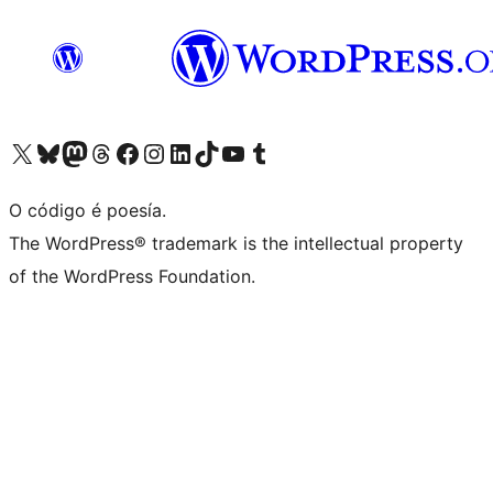
Visita la cuenta de X (anteriormente Twitter)
Visita a nosa conta de Bluesky
Visita a nosa conta de Mastodon
Visita a nosa conta de Threads
Visita a nosa páxina de Facebook
Visita a nosa conta de Instagram
Visita a nosa conta de LinkedIn
Visita a nosa conta de TikTok
Visita a nosa canle de YouTube
Visita a nosa conta de Tumblr
O código é poesía.
The WordPress® trademark is the intellectual property
of the WordPress Foundation.