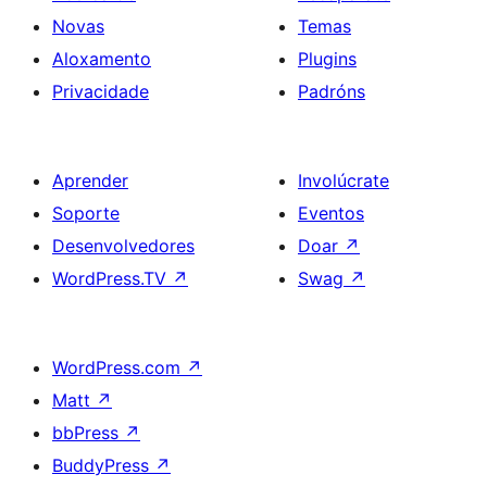
Novas
Temas
Aloxamento
Plugins
Privacidade
Padróns
Aprender
Involúcrate
Soporte
Eventos
Desenvolvedores
Doar
↗
WordPress.TV
↗
Swag
↗
WordPress.com
↗
Matt
↗
bbPress
↗
BuddyPress
↗