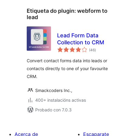
Etiqueta do plugin:
webform to
lead
Lead Form Data
Collection to CRM
valoracións
(46
)
totais
Convert contact forms data into leads or
contacts directly to one of your favourite
CRM.
Smackcoders Inc.,
400+ instalacións activas
Probado con 7.0.3
Acerca de
Escaparate