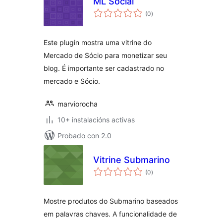
ML Social
valoracións
(0
)
totais
Este plugin mostra uma vitrine do
Mercado de Sócio para monetizar seu
blog. É importante ser cadastrado no
mercado e Sócio.
marviorocha
10+ instalacións activas
Probado con 2.0
Vitrine Submarino
valoracións
(0
)
totais
Mostre produtos do Submarino baseados
em palavras chaves. A funcionalidade de