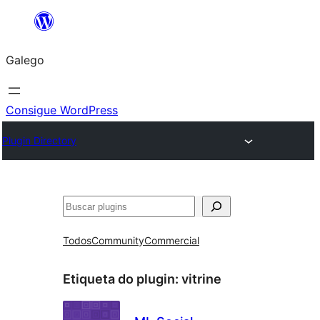
Saltar
ao
Galego
contido
Consigue WordPress
Plugin Directory
Buscar
Todos
Community
Commercial
Etiqueta do plugin:
vitrine