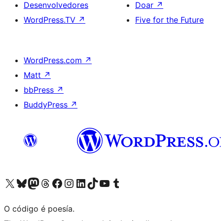
Desenvolvedores
Doar
↗
WordPress.TV
↗
Five for the Future
WordPress.com
↗
Matt
↗
bbPress
↗
BuddyPress
↗
Visita la cuenta de X (anteriormente Twitter)
Visita a nosa conta de Bluesky
Visita a nosa conta de Mastodon
Visita a nosa conta de Threads
Visita a nosa páxina de Facebook
Visita a nosa conta de Instagram
Visita a nosa conta de LinkedIn
Visita a nosa conta de TikTok
Visita a nosa canle de YouTube
Visita a nosa conta de Tumblr
O código é poesía.