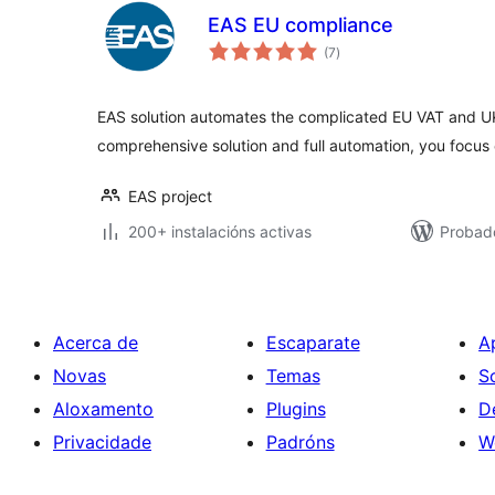
EAS EU compliance
valoracións
(7
)
totais
EAS solution automates the complicated EU VAT and U
comprehensive solution and full automation, you focus 
EAS project
200+ instalacións activas
Probado
Acerca de
Escaparate
A
Novas
Temas
S
Aloxamento
Plugins
D
Privacidade
Padróns
W