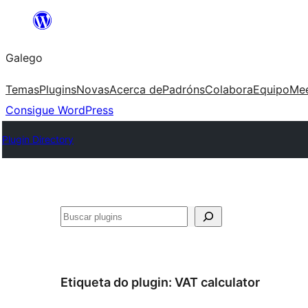
Saltar
ao
Galego
contido
Temas
Plugins
Novas
Acerca de
Padróns
Colabora
Equipo
Me
Consigue WordPress
Plugin Directory
Buscar
Etiqueta do plugin:
VAT calculator