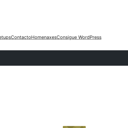
etups
Contacto
Homenaxes
Consigue WordPress