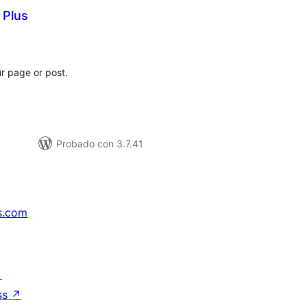
 Plus
loracións
tais
r page or post.
Probado con 3.7.41
s.com
↗
ss
↗