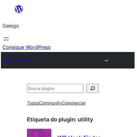
Saltar
ao
Galego
contido
Consigue WordPress
Plugin Directory
Buscar
Todos
Community
Commercial
Etiqueta do plugin:
utility