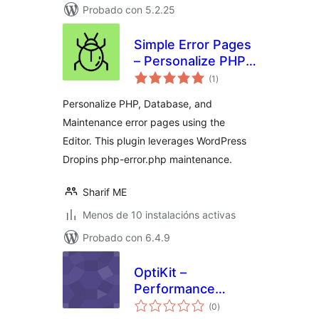
Probado con 5.2.25
Simple Error Pages
– Personalize PHP,
valoracións
Database, and
(1
)
totais
Maintenance Error
Personalize PHP, Database, and
Pages
Maintenance error pages using the
Editor. This plugin leverages WordPress
Dropins php-error.php maintenance.
Sharif ME
Menos de 10 instalacións activas
Probado con 6.4.9
OptiKit –
Performance
valoracións
Optimization &
(0
)
totais