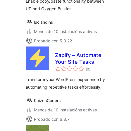
Enable copy/paste functionality between
UD and Oxygen Builder
luciandinu
Menos de 10 instalacións activas
Probado con 5.3.22
Zapify – Automate
Your Site Tasks
valoracións
(0
)
totais
Transform your WordPress experience by
automating repetitive tasks effortlessly.
KaizenCoders
Menos de 10 instalacións activas
Probado con 6.8.7