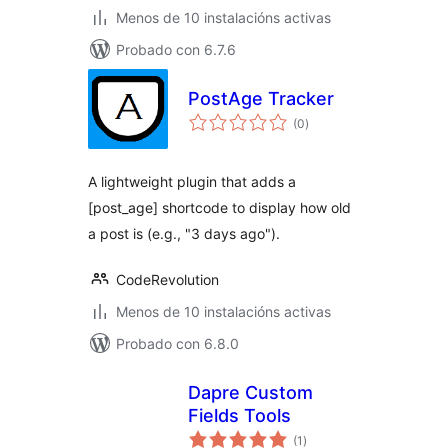
Menos de 10 instalacións activas
Probado con 6.7.6
PostAge Tracker
valoracións
(0
)
totais
A lightweight plugin that adds a
[post_age] shortcode to display how old
a post is (e.g., "3 days ago").
CodeRevolution
Menos de 10 instalacións activas
Probado con 6.8.0
Dapre Custom
Fields Tools
valoracións
(1
)
totais