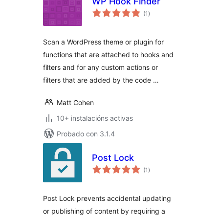
WP Hook Finder
valoracións
(1
)
totais
Scan a WordPress theme or plugin for
functions that are attached to hooks and
filters and for any custom actions or
filters that are added by the code …
Matt Cohen
10+ instalacións activas
Probado con 3.1.4
Post Lock
valoracións
(1
)
totais
Post Lock prevents accidental updating
or publishing of content by requiring a