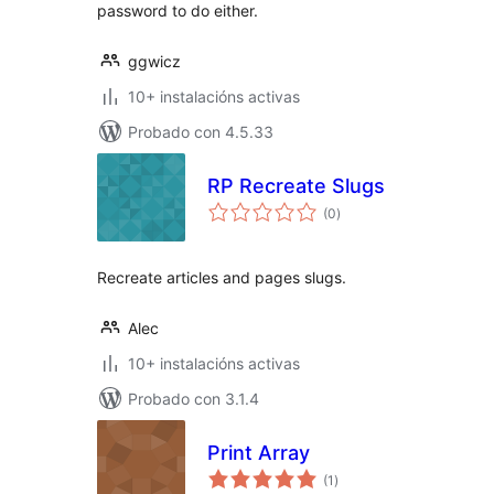
password to do either.
ggwicz
10+ instalacións activas
Probado con 4.5.33
RP Recreate Slugs
valoracións
(0
)
totais
Recreate articles and pages slugs.
Alec
10+ instalacións activas
Probado con 3.1.4
Print Array
valoracións
(1
)
totais