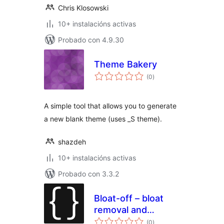
Chris Klosowski
10+ instalacións activas
Probado con 4.9.30
Theme Bakery
valoracións
(0
)
totais
A simple tool that allows you to generate
a new blank theme (uses _S theme).
shazdeh
10+ instalacións activas
Probado con 3.3.2
Bloat-off – bloat
removal and
valoracións
utilities
(0
)