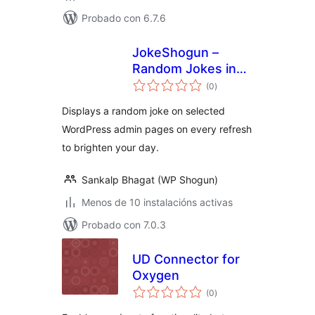
Probado con 6.7.6
JokeShogun –
Random Jokes in
valoracións
Admin Dashboard
(0
)
totais
Displays a random joke on selected
WordPress admin pages on every refresh
to brighten your day.
Sankalp Bhagat (WP Shogun)
Menos de 10 instalacións activas
Probado con 7.0.3
UD Connector for
Oxygen
valoracións
(0
)
totais