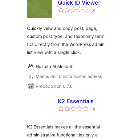
Quick ID Viewer
valoracións
(0
)
totais
Quickly view and copy post, page,
custom post type, and taxonomy term
IDs directly from the WordPress admin
list view with a single click.
Huzaifa Al Mesbah
Menos de 10 instalacións activas
Probado con 6.7.6
K2 Essentials
valoracións
(0
)
totais
K2 Essentials makes all the essential
administrative functionalities only a