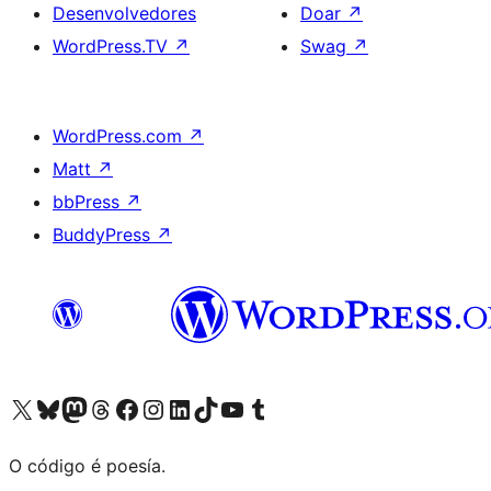
Desenvolvedores
Doar
↗
WordPress.TV
↗
Swag
↗
WordPress.com
↗
Matt
↗
bbPress
↗
BuddyPress
↗
Visita la cuenta de X (anteriormente Twitter)
Visita a nosa conta de Bluesky
Visita a nosa conta de Mastodon
Visita a nosa conta de Threads
Visita a nosa páxina de Facebook
Visita a nosa conta de Instagram
Visita a nosa conta de LinkedIn
Visita a nosa conta de TikTok
Visita a nosa canle de YouTube
Visita a nosa conta de Tumblr
O código é poesía.