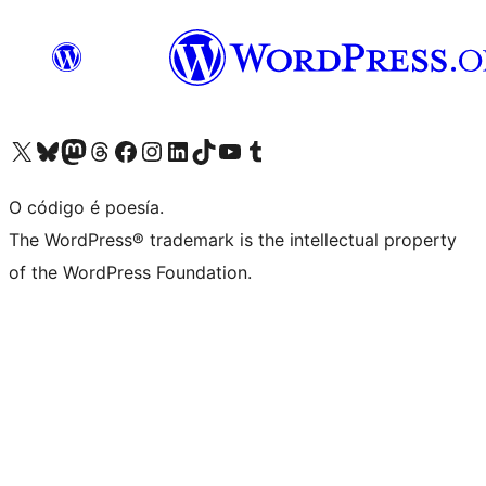
Visita la cuenta de X (anteriormente Twitter)
Visita a nosa conta de Bluesky
Visita a nosa conta de Mastodon
Visita a nosa conta de Threads
Visita a nosa páxina de Facebook
Visita a nosa conta de Instagram
Visita a nosa conta de LinkedIn
Visita a nosa conta de TikTok
Visita a nosa canle de YouTube
Visita a nosa conta de Tumblr
O código é poesía.
The WordPress® trademark is the intellectual property
of the WordPress Foundation.