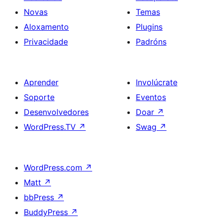
Novas
Temas
Aloxamento
Plugins
Privacidade
Padróns
Aprender
Involúcrate
Soporte
Eventos
Desenvolvedores
Doar
↗
WordPress.TV
↗
Swag
↗
WordPress.com
↗
Matt
↗
bbPress
↗
BuddyPress
↗