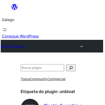
Saltar
ao
Galego
contido
Consigue WordPress
Plugin Directory
Buscar
Todos
Community
Commercial
Etiqueta do plugin:
unbloat