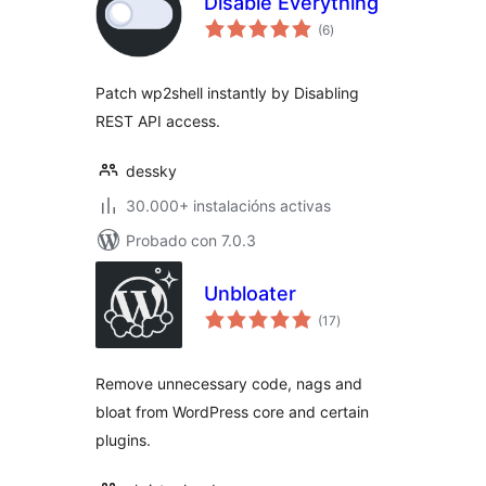
Disable Everything
valoracións
(6
)
totais
Patch wp2shell instantly by Disabling
REST API access.
dessky
30.000+ instalacións activas
Probado con 7.0.3
Unbloater
valoracións
(17
)
totais
Remove unnecessary code, nags and
bloat from WordPress core and certain
plugins.