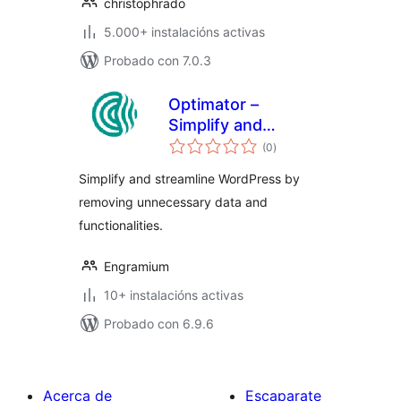
christophrado
5.000+ instalacións activas
Probado con 7.0.3
Optimator –
Simplify and
valoracións
streamline
(0
)
totais
WordPress by
Simplify and streamline WordPress by
removing
removing unnecessary data and
unnecessary data
functionalities.
and functionalities
Engramium
10+ instalacións activas
Probado con 6.9.6
Acerca de
Escaparate