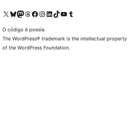
Visita la cuenta de X (anteriormente Twitter)
Visita a nosa conta de Bluesky
Visita a nosa conta de Mastodon
Visita a nosa conta de Threads
Visita a nosa páxina de Facebook
Visita a nosa conta de Instagram
Visita a nosa conta de LinkedIn
Visita a nosa conta de TikTok
Visita a nosa canle de YouTube
Visita a nosa conta de Tumblr
O código é poesía.
The WordPress® trademark is the intellectual property
of the WordPress Foundation.