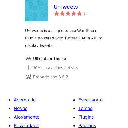
U-Tweets
valoracións
(1
)
totais
U-Tweets is a simple to use WordPress
Plugin powered with Twitter OAuth API to
display tweets.
Ultimatum Theme
10+ instalacións activas
Probado con 3.5.2
Acerca de
Escaparate
Novas
Temas
Aloxamento
Plugins
Privacidade
Padróns