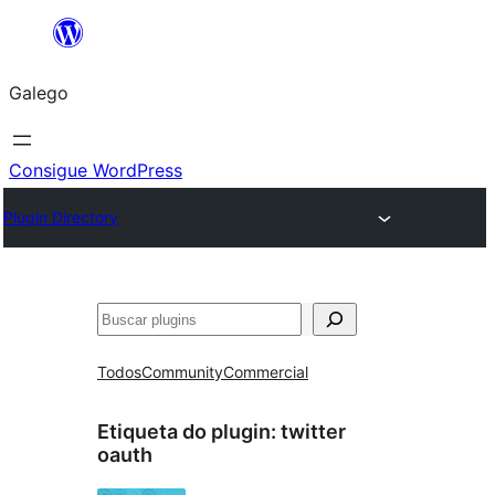
Saltar
ao
Galego
contido
Consigue WordPress
Plugin Directory
Buscar
Todos
Community
Commercial
Etiqueta do plugin:
twitter
oauth