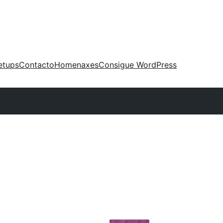
etups
Contacto
Homenaxes
Consigue WordPress