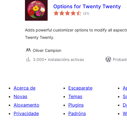
Options for Twenty Twenty
valoracións
(31
)
totais
Adds powerful customizer options to modify all aspect
Twenty Twenty.
Oliver Campion
3.000+ instalacións activas
Probado
Acerca de
Escaparate
A
Novas
Temas
S
Aloxamento
Plugins
D
Privacidade
Padróns
W