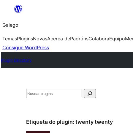
Saltar
ao
Galego
contido
Temas
Plugins
Novas
Acerca de
Padróns
Colabora
Equipo
Me
Consigue WordPress
Plugin Directory
Buscar
Etiqueta do plugin:
twenty twenty