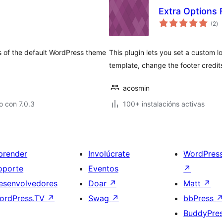
Extra Options
va
(2
)
to
s of the default WordPress theme
This plugin lets you set a custom
template, change the footer credi
acosmin
 con 7.0.3
100+ instalacións activas
prender
Involúcrate
WordPres
oporte
Eventos
↗
esenvolvedores
Doar
↗
Matt
↗
ordPress.TV
↗
Swag
↗
bbPress
BuddyPre