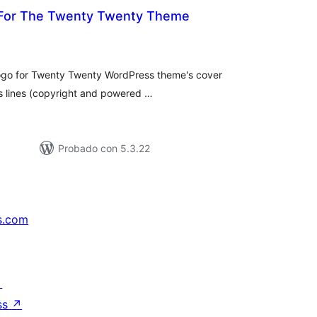
 For The Twenty Twenty Theme
loracións
tais
 logo for Twenty Twenty WordPress theme's cover
ts lines (copyright and powered …
Probado con 5.3.22
s.com
↗
ss
↗