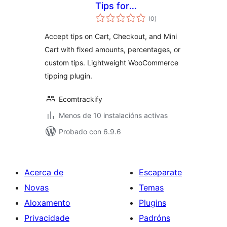
Tips for
valoracións
WooCommerce
(0
)
totais
Accept tips on Cart, Checkout, and Mini
Cart with fixed amounts, percentages, or
custom tips. Lightweight WooCommerce
tipping plugin.
Ecomtrackify
Menos de 10 instalacións activas
Probado con 6.9.6
Acerca de
Escaparate
Novas
Temas
Aloxamento
Plugins
Privacidade
Padróns