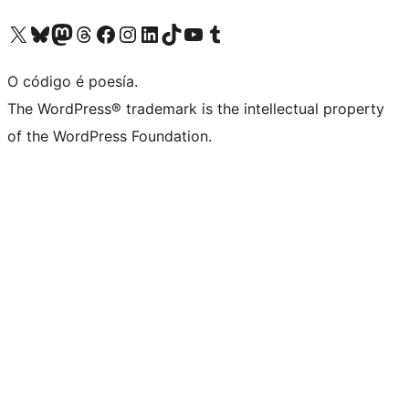
Visita la cuenta de X (anteriormente Twitter)
Visita a nosa conta de Bluesky
Visita a nosa conta de Mastodon
Visita a nosa conta de Threads
Visita a nosa páxina de Facebook
Visita a nosa conta de Instagram
Visita a nosa conta de LinkedIn
Visita a nosa conta de TikTok
Visita a nosa canle de YouTube
Visita a nosa conta de Tumblr
O código é poesía.
The WordPress® trademark is the intellectual property
of the WordPress Foundation.