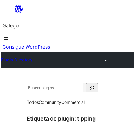
Saltar
ao
Galego
contido
Consigue WordPress
Plugin Directory
Buscar
Todos
Community
Commercial
Etiqueta do plugin:
tipping