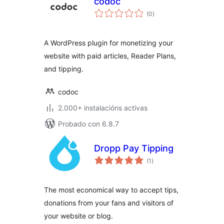
codoc
valoracións
(0
)
totais
A WordPress plugin for monetizing your
website with paid articles, Reader Plans,
and tipping.
codoc
2.000+ instalacións activas
Probado con 6.8.7
Dropp Pay Tipping
valoracións
(1
)
totais
The most economical way to accept tips,
donations from your fans and visitors of
your website or blog.