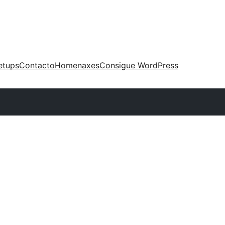
etups
Contacto
Homenaxes
Consigue WordPress