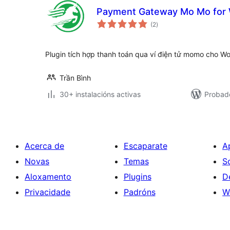
Payment Gateway Mo Mo fo
valoracións
(2
)
totais
Plugin tích hợp thanh toán qua ví điện tử momo cho
Trần Bình
30+ instalacións activas
Probado
Acerca de
Escaparate
A
Novas
Temas
S
Aloxamento
Plugins
D
Privacidade
Padróns
W