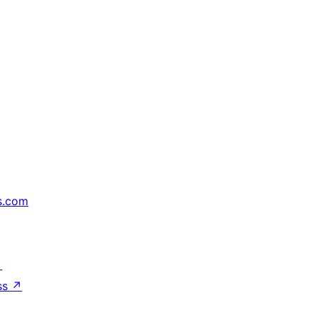
s.com
↗
ss
↗