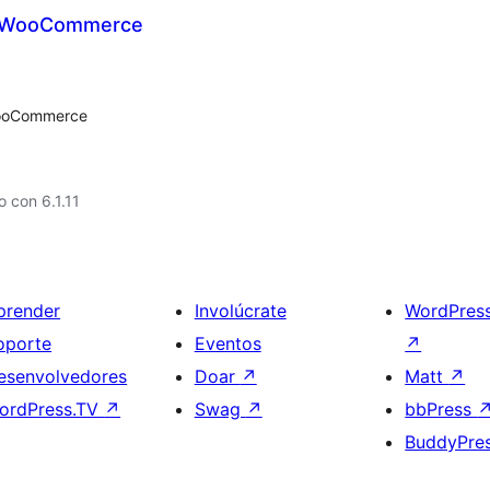
r WooCommerce
 WooCommerce
 con 6.1.11
prender
Involúcrate
WordPres
oporte
Eventos
↗
esenvolvedores
Doar
↗
Matt
↗
ordPress.TV
↗
Swag
↗
bbPress
BuddyPre