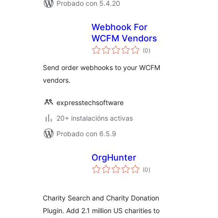
Probado con 5.4.20
Webhook For
WCFM Vendors
valoracións
(0
)
totais
Send order webhooks to your WCFM
vendors.
expresstechsoftware
20+ instalacións activas
Probado con 6.5.9
OrgHunter
valoracións
(0
)
totais
Charity Search and Charity Donation
Plugin. Add 2.1 million US charities to