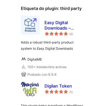
Etiqueta do plugin:
third party
Easy Digital
Downloads –
valoracións
External Products
(2
)
totais
Adds a robust third-party product
system to Easy Digital Downloads
DigitalME
100+ instalacións activas
Probado con 6.9.6
Digilan Token
valoracións
(1
)
totais
This plugin helps transform a WordPress