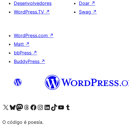
Desenvolvedores
Doar
↗
WordPress.TV
↗
Swag
↗
WordPress.com
↗
Matt
↗
bbPress
↗
BuddyPress
↗
Visita la cuenta de X (anteriormente Twitter)
Visita a nosa conta de Bluesky
Visita a nosa conta de Mastodon
Visita a nosa conta de Threads
Visita a nosa páxina de Facebook
Visita a nosa conta de Instagram
Visita a nosa conta de LinkedIn
Visita a nosa conta de TikTok
Visita a nosa canle de YouTube
Visita a nosa conta de Tumblr
O código é poesía.