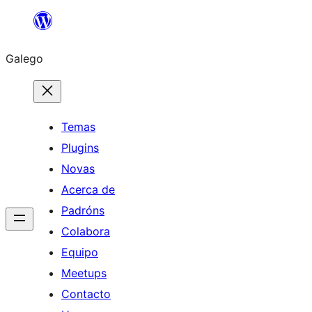
Saltar
ao
Galego
contido
Temas
Plugins
Novas
Acerca de
Padróns
Colabora
Equipo
Meetups
Contacto