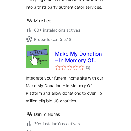
into a third party authenticator services.
Mike Lee
60+ instalacións activas
Probado con 5.5.19
Make My Donation
– In Memory Of
valoracións
Platform
(0
)
totais
Integrate your funeral home site with our
Make My Donation – In Memory Of
Platform and allow donations to over 1.5
million eligible US charities.
Danillo Nunes
20+ instalacións activas