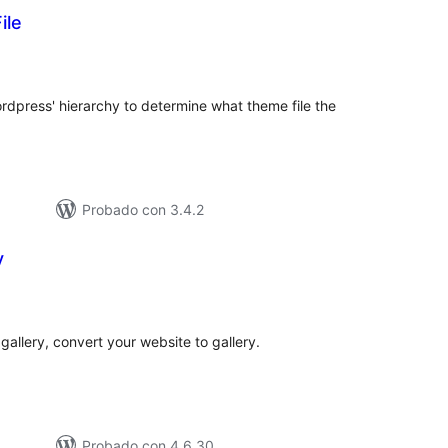
ile
loracións
tais
ordpress' hierarchy to determine what theme file the
Probado con 3.4.2
y
loracións
tais
allery, convert your website to gallery.
Probado con 4.6.30