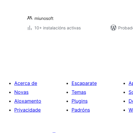
miunosoft
10+ instalacións activas
Probado
Paxinación
de
entradas
Acerca de
Escaparate
A
Novas
Temas
S
Aloxamento
Plugins
D
Privacidade
Padróns
W