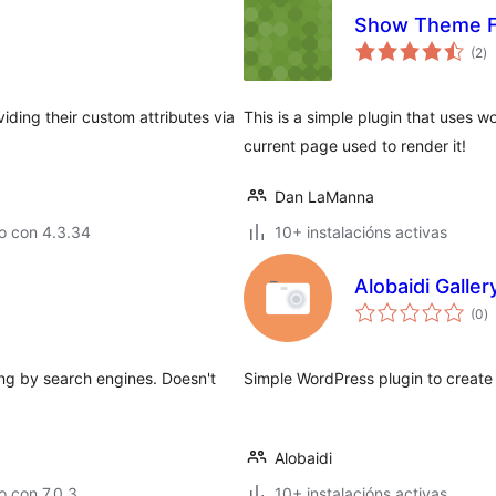
Show Theme F
va
(2
)
to
viding their custom attributes via
This is a simple plugin that uses w
current page used to render it!
Dan LaManna
o con 4.3.34
10+ instalacións activas
Alobaidi Galler
va
(0
)
to
ing by search engines. Doesn't
Simple WordPress plugin to create g
Alobaidi
 con 7.0.3
10+ instalacións activas