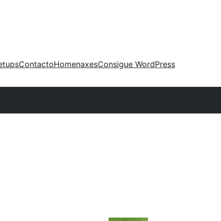
etups
Contacto
Homenaxes
Consigue WordPress