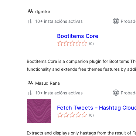
dgmike
10+ instalacións activas
Probad
Bootitems Core
valoracións
(0
)
totais
Bootitems Core is a companion plugin for Bootitems T
functionality and extends free themes features by addi
Masud Rana
10+ instalacións activas
Probad
Fetch Tweets – Hashtag Clou
valoracións
(0
)
totais
Extracts and displays only hastags from the result of 