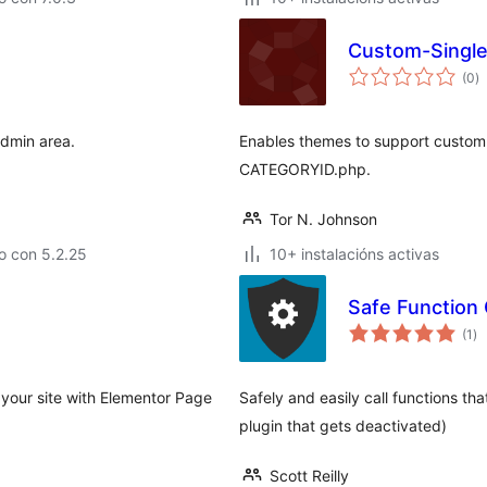
Custom-Singl
va
(0
)
to
dmin area.
Enables themes to support custom 
CATEGORYID.php.
Tor N. Johnson
o con 5.2.25
10+ instalacións activas
Safe Function 
va
(1
)
to
r your site with Elementor Page
Safely and easily call functions th
plugin that gets deactivated)
Scott Reilly