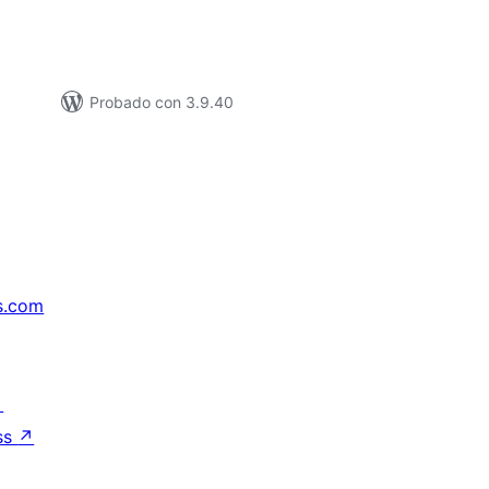
Probado con 3.9.40
s.com
↗
ss
↗