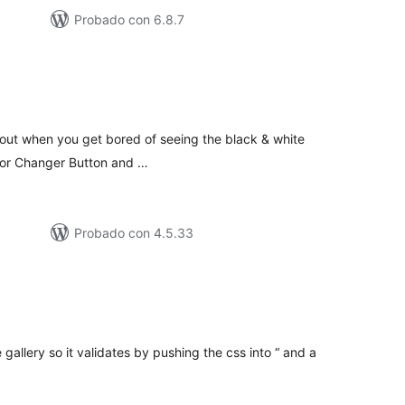
Probado con 6.8.7
loracións
tais
 out when you get bored of seeing the black & white
Color Changer Button and …
Probado con 4.5.33
loracións
tais
 gallery so it validates by pushing the css into “ and a