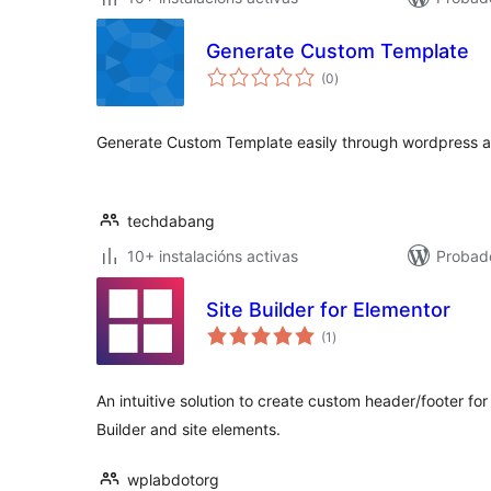
Generate Custom Template
valoracións
(0
)
totais
Generate Custom Template easily through wordpress a
techdabang
10+ instalacións activas
Probad
Site Builder for Elementor
valoracións
(1
)
totais
An intuitive solution to create custom header/footer fo
Builder and site elements.
wplabdotorg