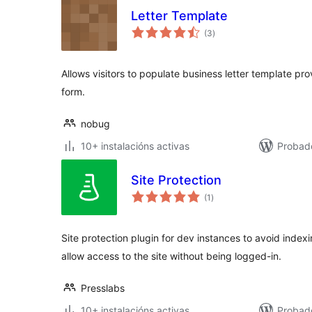
Letter Template
valoracións
(3
)
totais
Allows visitors to populate business letter template pro
form.
nobug
10+ instalacións activas
Probad
Site Protection
valoracións
(1
)
totais
Site protection plugin for dev instances to avoid index
allow access to the site without being logged-in.
Presslabs
10+ instalacións activas
Probado