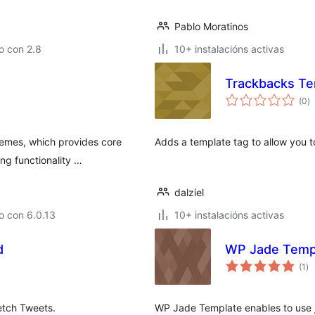
Pablo Moratinos
o con 2.8
10+ instalacións activas
Trackbacks Te
va
(0
)
to
hemes, which provides core
Adds a template tag to allow you t
ng functionality …
dalziel
o con 6.0.13
10+ instalacións activas
d
WP Jade Temp
va
(1
)
to
Fetch Tweets.
WP Jade Template enables to use 