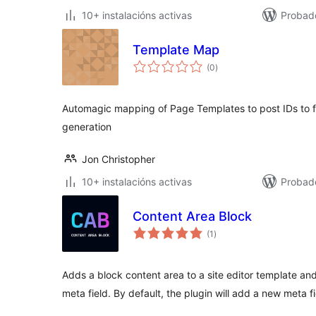
10+ instalacións activas
Probad
Template Map
valoracións
(0
)
totais
Automagic mapping of Page Templates to post IDs to fa
generation
Jon Christopher
10+ instalacións activas
Probad
Content Area Block
valoracións
(1
)
totais
Adds a block content area to a site editor template and
meta field. By default, the plugin will add a new meta f