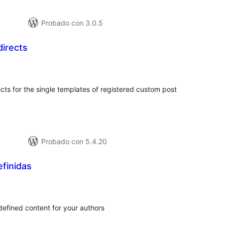
Probado con 3.0.5
directs
loracións
tais
ects for the single templates of registered custom post
Probado con 5.4.20
finidas
loracións
tais
defined content for your authors