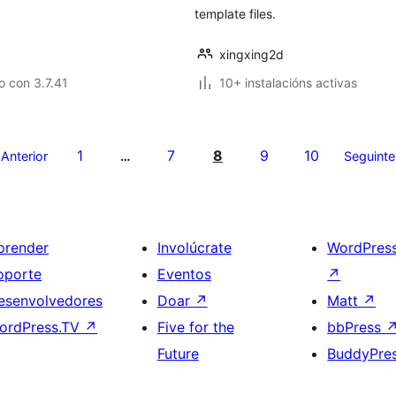
template files.
xingxing2d
 con 3.7.41
10+ instalacións activas
1
7
8
9
10
Anterior
…
Seguinte
prender
Involúcrate
WordPres
oporte
Eventos
↗
esenvolvedores
Doar
↗
Matt
↗
ordPress.TV
↗
Five for the
bbPress
Future
BuddyPre