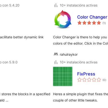
o con 5.4.20
10+ instalacións activas
Color Changer
va
(1
)
to
cilitate better dynamic link
Color Changer is there to help you
colors of the editor. Click in the 
rahulraykor
o con 5.9.0
10+ instalacións activas
FixPress
va
(0
)
to
 stores the blocks in a specified
Heres a simple plugin that fixes the
ield …
couple of other little tweaks.