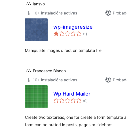
iansvo
10+ instalacións activas
Probado
wp-imageresize
valoracións
(1
)
totais
Manipulate images direct on template file
Francesco Bianco
10+ instalacións activas
Probado
Wp Hard Mailer
valoracións
(0
)
totais
Create two textareas, one for create a form template a
form can be putted in posts, pages or sidebars.