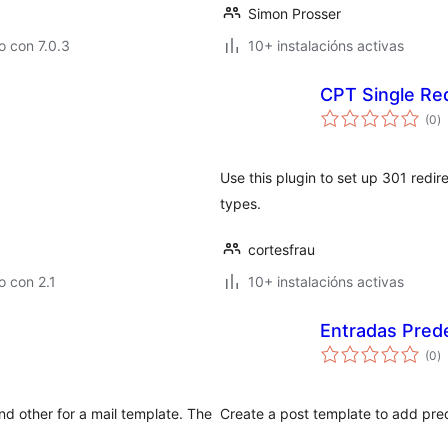
Simon Prosser
 con 7.0.3
10+ instalacións activas
CPT Single Re
va
(0
)
to
Use this plugin to set up 301 redir
types.
cortesfrau
 con 2.1
10+ instalacións activas
Entradas Prede
va
(0
)
to
nd other for a mail template. The
Create a post template to add pre