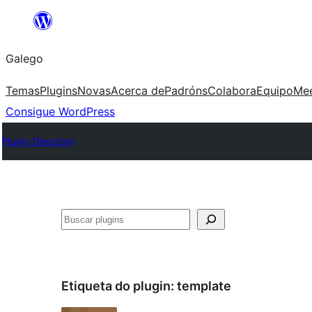
Saltar
ao
Galego
contido
Temas
Plugins
Novas
Acerca de
Padróns
Colabora
Equipo
Me
Consigue WordPress
Plugin Directory
Buscar
Etiqueta do plugin:
template