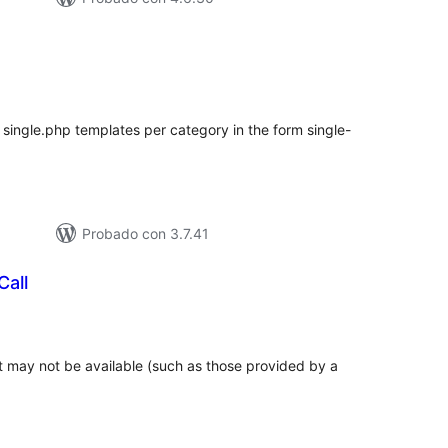
e
loracións
tais
single.php templates per category in the form single-
Probado con 3.7.41
Call
loracións
tais
at may not be available (such as those provided by a