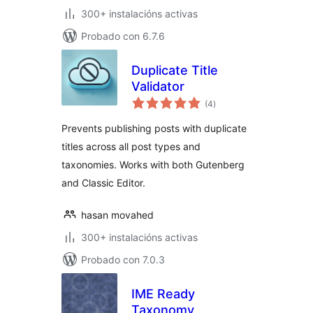
300+ instalacións activas
Probado con 6.7.6
Duplicate Title
Validator
valoracións
(4
)
totais
Prevents publishing posts with duplicate
titles across all post types and
taxonomies. Works with both Gutenberg
and Classic Editor.
hasan movahed
300+ instalacións activas
Probado con 7.0.3
IME Ready
Taxonomy