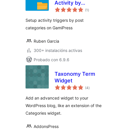
Activity by
valoracións
Category
(1
)
totais
Setup activity triggers by post
categories on GamiPress
Ruben Garcia
300+ instalacións activas
Probado con 6.9.6
Taxonomy Term
Widget
valoracións
(4
)
totais
Add an advanced widget to your
WordPress blog, like an extension of the
Categories widget.
AddonsPress