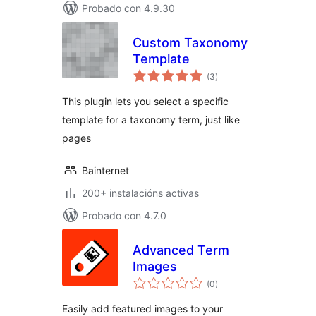
Probado con 4.9.30
Custom Taxonomy
Template
valoracións
(3
)
totais
This plugin lets you select a specific
template for a taxonomy term, just like
pages
Bainternet
200+ instalacións activas
Probado con 4.7.0
Advanced Term
Images
valoracións
(0
)
totais
Easily add featured images to your