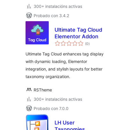
300+ instalacións activas
Probado con 3.4.2
Ultimate Tag Cloud
Elementor Addon
valoracións
(0
)
totais
Ultimate Tag Cloud enhances tag display
with dynamic loading, Elementor
integration, and stylish layouts for better
taxonomy organization.
RSTheme
300+ instalacións activas
Probado con 7.0.0
LH User
Taxonomies