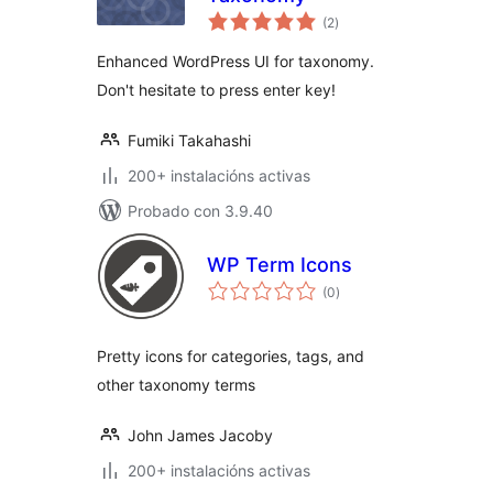
valoracións
(2
)
totais
Enhanced WordPress UI for taxonomy.
Don't hesitate to press enter key!
Fumiki Takahashi
200+ instalacións activas
Probado con 3.9.40
WP Term Icons
valoracións
(0
)
totais
Pretty icons for categories, tags, and
other taxonomy terms
John James Jacoby
200+ instalacións activas