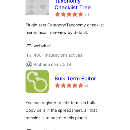
Taxonomy
Checklist Tree
valoracións
(1
)
totais
Plugin sets Category/Taxonomy checklist
hierarchical tree-view by default.
webvitalii
400+ instalacións activas
Probado con 5.5.19
Bulk Term Editor
valoracións
(4
)
totais
You can register or edit terms in bulk.
Copy cells in the spreadsheet, all that
remains is to paste to this plugin.