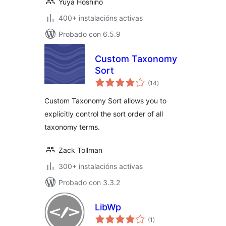
Yuya Hoshino
400+ instalacións activas
Probado con 6.5.9
Custom Taxonomy
Sort
valoracións
(14
)
totais
Custom Taxonomy Sort allows you to
explicitly control the sort order of all
taxonomy terms.
Zack Tollman
300+ instalacións activas
Probado con 3.3.2
LibWp
valoracións
(1
)
totais