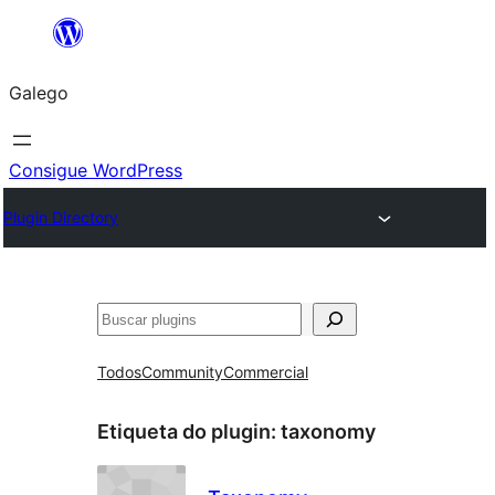
Saltar
ao
Galego
contido
Consigue WordPress
Plugin Directory
Buscar
Todos
Community
Commercial
Etiqueta do plugin:
taxonomy