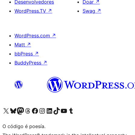
Desenvolvedores
Doar
↗
WordPress.TV
↗
Swag
↗
WordPress.com
↗
Matt
↗
bbPress
↗
BuddyPress
↗
Visita la cuenta de X (anteriormente Twitter)
Visita a nosa conta de Bluesky
Visita a nosa conta de Mastodon
Visita a nosa conta de Threads
Visita a nosa páxina de Facebook
Visita a nosa conta de Instagram
Visita a nosa conta de LinkedIn
Visita a nosa conta de TikTok
Visita a nosa canle de YouTube
Visita a nosa conta de Tumblr
O código é poesía.