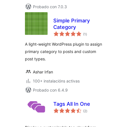
Probado con 7.0.3
Simple Primary
Category
valoracións
(1
)
totais
A light-weight WordPress plugin to assign
primary category to posts and custom
post types.
Ashar Irfan
100+ instalacións activas
Probado con 6.4.9
Tags All In One
valoracións
(2
)
totais