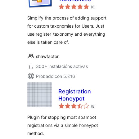
valoracións
(8
)
totais
Simplify the process of adding support
for custom taxonomies for Users. Just
use register_taxonomy and everything
else is taken care of.
shawfactor
300+ instalacións activas
Probado con 5.7.16
Registration
Honeypot
valoracións
(8
)
totais
Plugin for stopping most spambot
registrations via a simple honeypot
method.