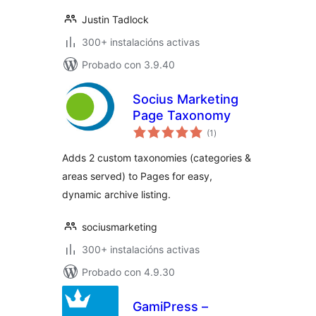
Justin Tadlock
300+ instalacións activas
Probado con 3.9.40
Socius Marketing
Page Taxonomy
valoracións
(1
)
totais
Adds 2 custom taxonomies (categories &
areas served) to Pages for easy,
dynamic archive listing.
sociusmarketing
300+ instalacións activas
Probado con 4.9.30
GamiPress –