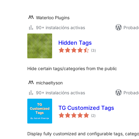
Waterloo Plugins
90+ instalacións activas
Probad
Hidden Tags
valoracións
(3
)
totais
Hide certain tags/categories from the public
michaeltyson
90+ instalacións activas
Probado
TG Customized Tags
valoracións
(2
)
totais
Display fully customized and configurable tags, catego