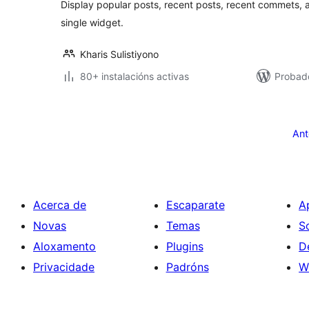
Display popular posts, recent posts, recent commets, a
single widget.
Kharis Sulistiyono
80+ instalacións activas
Probado
Paxinación
de
Ant
entradas
Acerca de
Escaparate
A
Novas
Temas
S
Aloxamento
Plugins
D
Privacidade
Padróns
W