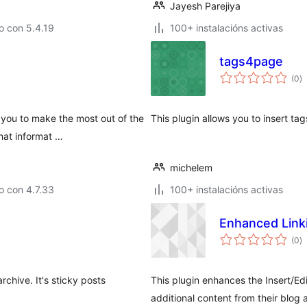
Jayesh Parejiya
o con 5.4.19
100+ instalacións activas
tags4page
va
(0
)
to
you to make the most out of the
This plugin allows you to insert ta
hat informat …
michelem
o con 4.7.33
100+ instalacións activas
Enhanced Link
va
(0
)
to
rchive. It's sticky posts
This plugin enhances the Insert/Edi
additional content from their blog