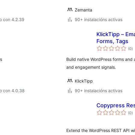
Zemanta
o con 4.2.39
90+ instalacións activas
KlickTipp – Em
Forms, Tags
va
(0
)
to
es
Build native WordPress forms and
and engagement signals.
KlickTipp
o con 4.0.38
90+ instalacións activas
Copypress Res
va
(0
)
to
Extend the WordPress REST API wi