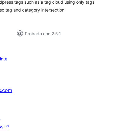
dpress tags such as a tag cloud using only tags
lso tag and category intersection.
Probado con 2.5.1
inte
s.com
↗
ss
↗