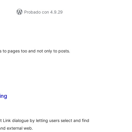
Probado con 4.9.29
loracións
tais
gs to pages too and not only to posts.
ing
loracións
tais
t Link dialogue by letting users select and find
 and external web.