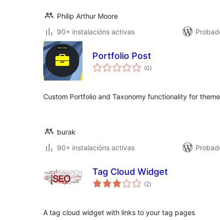
Philip Arthur Moore
90+ instalacións activas
Probad
Portfolio Post
valoracións
(0
)
totais
Custom Portfolio and Taxonomy functionality for them
burak
90+ instalacións activas
Probad
Tag Cloud Widget
valoracións
(2
)
totais
A tag cloud widget with links to your tag pages