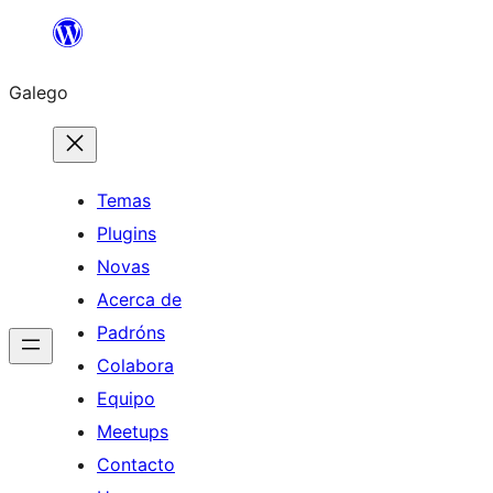
Saltar
ao
Galego
contido
Temas
Plugins
Novas
Acerca de
Padróns
Colabora
Equipo
Meetups
Contacto