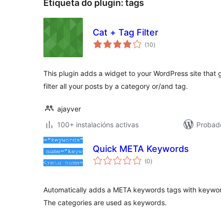
Etiqueta do plugin:
tags
Cat + Tag Filter
valoracións
(10
)
totais
This plugin adds a widget to your WordPress site that gi
filter all your posts by a category or/and tag.
ajayver
100+ instalacións activas
Probad
Quick META Keywords
valoracións
(0
)
totais
Automatically adds a META keywords tags with keywor
The categories are used as keywords.