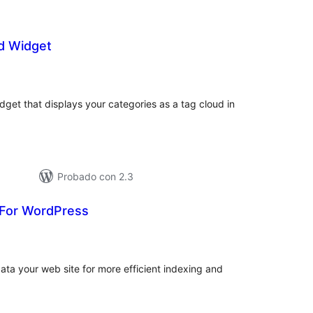
d Widget
loracións
tais
get that displays your categories as a tag cloud in
Probado con 2.3
For WordPress
loracións
tais
ata your web site for more efficient indexing and