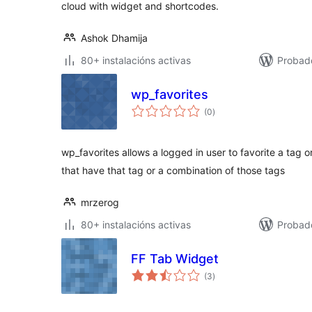
cloud with widget and shortcodes.
Ashok Dhamija
80+ instalacións activas
Probad
wp_favorites
valoracións
(0
)
totais
wp_favorites allows a logged in user to favorite a tag 
that have that tag or a combination of those tags
mrzerog
80+ instalacións activas
Probad
FF Tab Widget
valoracións
(3
)
totais