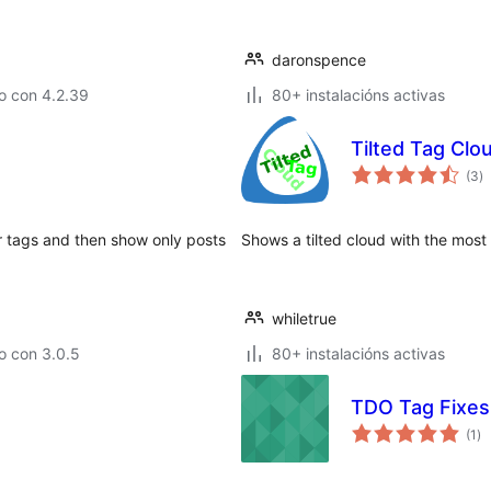
daronspence
o con 4.2.39
80+ instalacións activas
Tilted Tag Clo
va
(3
)
to
or tags and then show only posts
Shows a tilted cloud with the most
whiletrue
o con 3.0.5
80+ instalacións activas
TDO Tag Fixes
va
(1
)
to