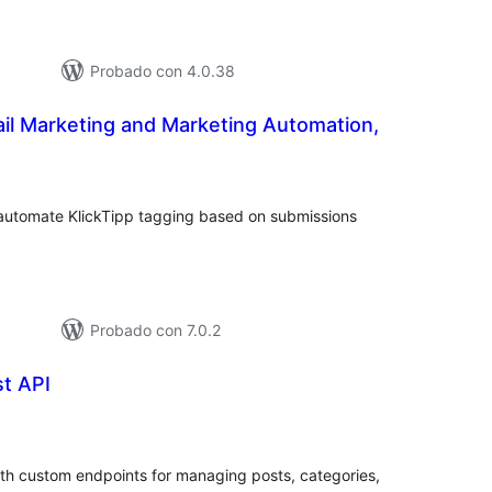
Probado con 4.0.38
ail Marketing and Marketing Automation,
loracións
tais
 automate KlickTipp tagging based on submissions
Probado con 7.0.2
t API
loracións
tais
th custom endpoints for managing posts, categories,