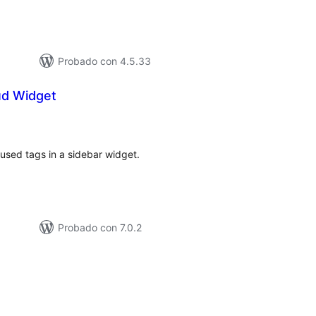
Probado con 4.5.33
ud Widget
loracións
tais
 used tags in a sidebar widget.
Probado con 7.0.2
loracións
tais