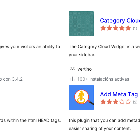
Category Clou
va
(1
)
to
ves your visitors an ability to
The Category Cloud Widget is a wid
your sidebar.
vertino
o con 3.4.2
100+ instalacións activas
Add Meta Tag 
va
(2
)
to
ds within the html HEAD tags.
this plugin that you can add metad
easier sharing of your content.