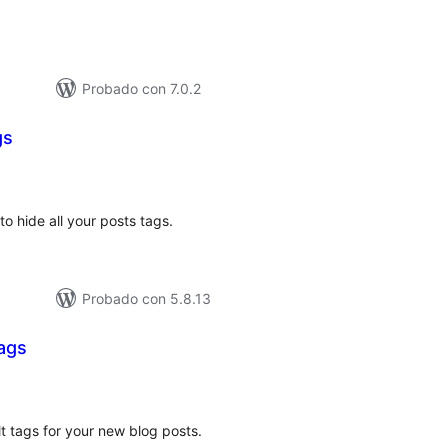
Probado con 7.0.2
gs
loracións
tais
 to hide all your posts tags.
Probado con 5.8.13
ags
loracións
tais
lt tags for your new blog posts.