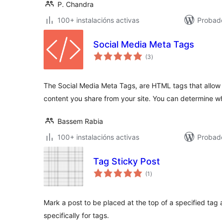
P. Chandra
100+ instalacións activas
Probad
Social Media Meta Tags
valoracións
(3
)
totais
The Social Media Meta Tags, are HTML tags that allow 
content you share from your site. You can determine w
Bassem Rabia
100+ instalacións activas
Probad
Tag Sticky Post
valoracións
(1
)
totais
Mark a post to be placed at the top of a specified tag a
specifically for tags.