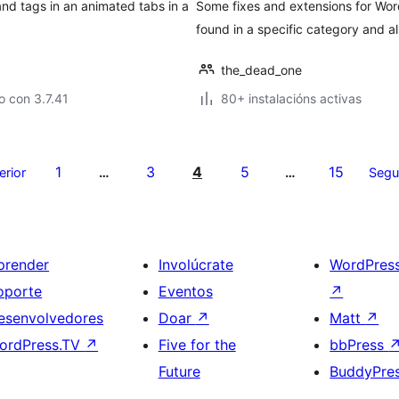
nd tags in an animated tabs in a
Some fixes and extensions for Wor
found in a specific category and a
the_dead_one
 con 3.7.41
80+ instalacións activas
1
3
4
5
15
erior
…
…
Segu
prender
Involúcrate
WordPres
oporte
Eventos
↗
esenvolvedores
Doar
↗
Matt
↗
ordPress.TV
↗
Five for the
bbPress
Future
BuddyPre