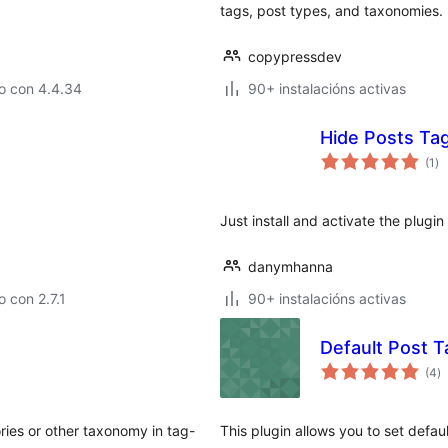
tags, post types, and taxonomies.
copypressdev
o con 4.4.34
90+ instalacións activas
Hide Posts Ta
va
(1
)
to
Just install and activate the plugin
danymhanna
 con 2.7.1
90+ instalacións activas
Default Post T
va
(4
)
to
ries or other taxonomy in tag-
This plugin allows you to set defau