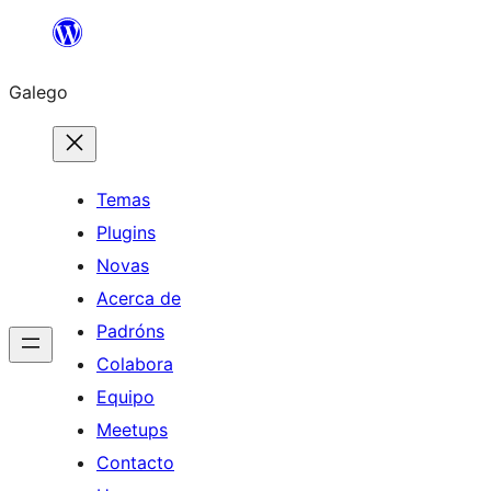
Saltar
ao
Galego
contido
Temas
Plugins
Novas
Acerca de
Padróns
Colabora
Equipo
Meetups
Contacto