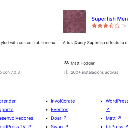
Superfish Me
va
(9
)
to
styled with customizable menu
Adds jQuery Superfish effects to
Matt Hodder
 con 7.0.3
200+ instalacións activas
prender
Involúcrate
WordPres
oporte
Eventos
↗
esenvolvedores
Doar
↗
Matt
↗
ordPress.TV
↗
Swag
↗
bbPress