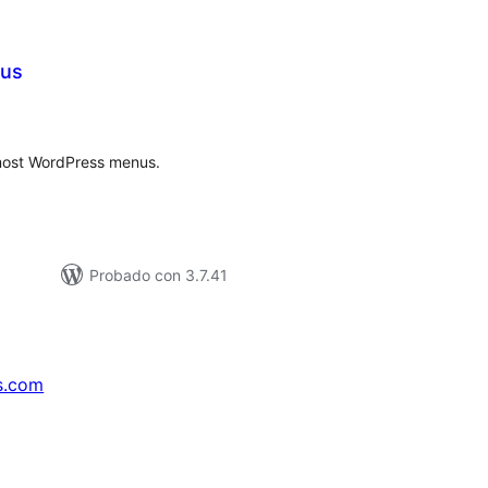
nus
loracións
tais
 most WordPress menus.
Probado con 3.7.41
s.com
↗