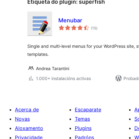
Etiqueta do plugin:
superfish
Menubar
valoracións
(15
)
totais
Single and multi-level menus for your WordPress site, 
templates.
Andrea Tarantini
1.000+ instalacións activas
Probado
Acerca de
Escaparate
A
Novas
Temas
S
Aloxamento
Plugins
D
Privacidade
Padróns
W