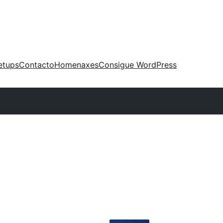
etups
Contacto
Homenaxes
Consigue WordPress