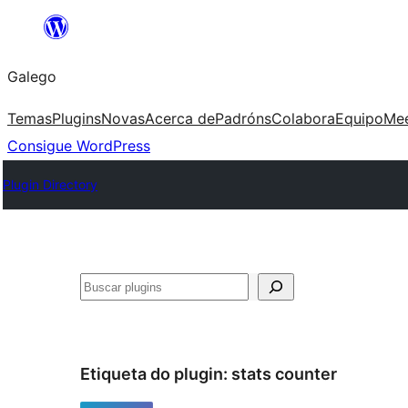
Saltar
ao
Galego
contido
Temas
Plugins
Novas
Acerca de
Padróns
Colabora
Equipo
Me
Consigue WordPress
Plugin Directory
Buscar
Etiqueta do plugin:
stats counter