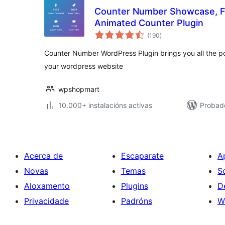
Counter Number Showcase, F
Animated Counter Plugin
valoracións
(190
)
totais
Counter Number WordPress Plugin brings you all the po
your wordpress website
wpshopmart
10.000+ instalacións activas
Probado
Acerca de
Escaparate
A
Novas
Temas
S
Aloxamento
Plugins
D
Privacidade
Padróns
W