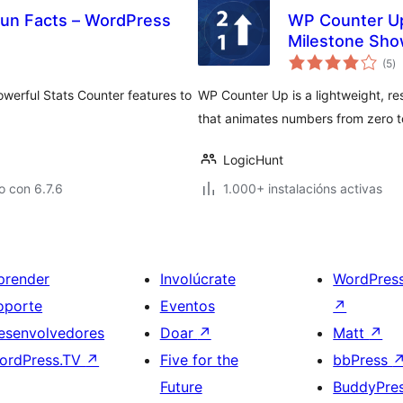
un Facts – WordPress
WP Counter U
Milestone Sh
va
(5
)
to
werful Stats Counter features to
WP Counter Up is a lightweight, r
that animates numbers from zero to 
LogicHunt
 con 6.7.6
1.000+ instalacións activas
prender
Involúcrate
WordPres
oporte
Eventos
↗
esenvolvedores
Doar
↗
Matt
↗
ordPress.TV
↗
Five for the
bbPress
Future
BuddyPre