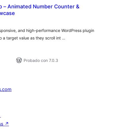
p – Animated Number Counter &
owcase
loracións
tais
esponsive, and high-performance WordPress plugin
a target value as they scroll int …
Probado con 7.0.3
s.com
↗
ss
↗