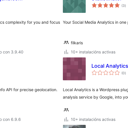
va
(3
)
to
ics complexity for you and focus
Your Social Media Analytics in one 
filkaris
o con 3.9.40
10+ instalacións activas
Local Analytic
va
(0
)
to
nfo API for precise geolocation.
Local Analytics is a Wordpress plug
analysis service by Google, into yo
o con 6.9.6
10+ instalacións activas