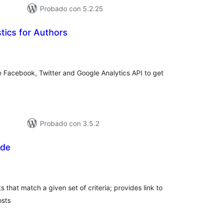
Probado con 5.2.25
stics for Authors
loracións
tais
se Facebook, Twitter and Google Analytics API to get
Probado con 3.5.2
ode
loracións
tais
that match a given set of criteria; provides link to
osts