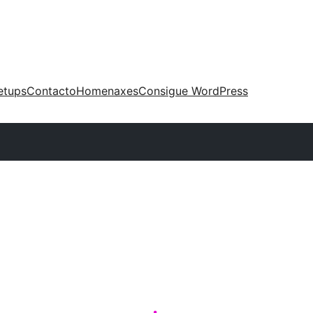
etups
Contacto
Homenaxes
Consigue WordPress