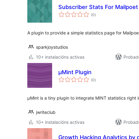
Subscriber Stats For Mailpoet
valoracións
(0
)
totais
A plugin to provide a simple statistics page for Mailpo
sparkjoystudios
10+ instalacións activas
Probado
µMint Plugin
valoracións
(0
)
totais
µMint is a tiny plugin to integrate MINT statistics right
jwriteclub
10+ instalacións activas
Probad
Growth Hacking Analytics by