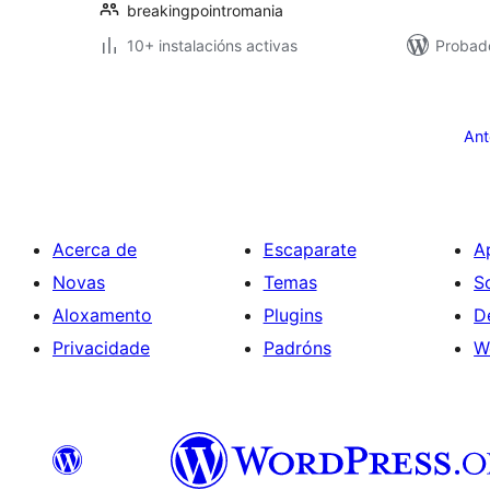
breakingpointromania
10+ instalacións activas
Probad
Paxinación
de
Ant
entradas
Acerca de
Escaparate
A
Novas
Temas
S
Aloxamento
Plugins
D
Privacidade
Padróns
W