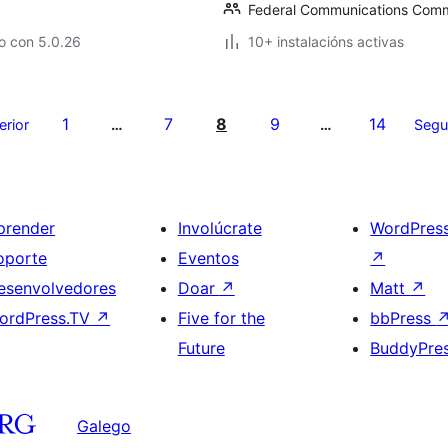
Federal Communications Comm
o con 5.0.26
10+ instalacións activas
1
7
8
9
14
erior
…
…
Segu
prender
Involúcrate
WordPres
oporte
Eventos
↗
esenvolvedores
Doar
↗
Matt
↗
ordPress.TV
↗
Five for the
bbPress
Future
BuddyPre
Galego