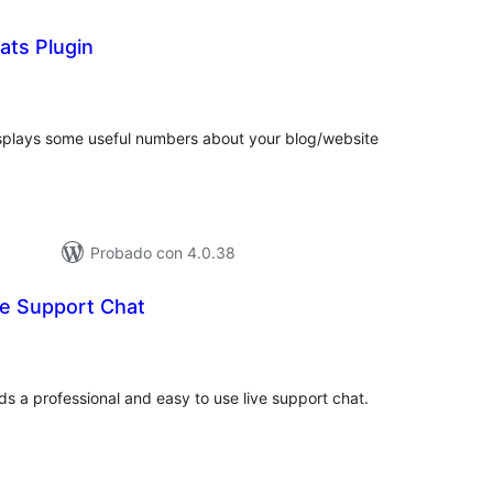
ats Plugin
loracións
tais
isplays some useful numbers about your blog/website
Probado con 4.0.38
ve Support Chat
loracións
tais
s a professional and easy to use live support chat.