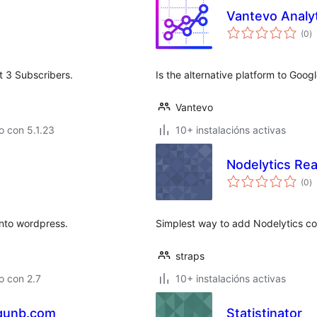
Vantevo Analy
va
(0
)
to
et 3 Subscribers.
Is the alternative platform to Goog
Vantevo
 con 5.1.23
10+ instalacións activas
Nodelytics Rea
va
(0
)
to
 into wordpress.
Simplest way to add Nodelytics cod
straps
o con 2.7
10+ instalacións activas
 qunb.com
Statistinator