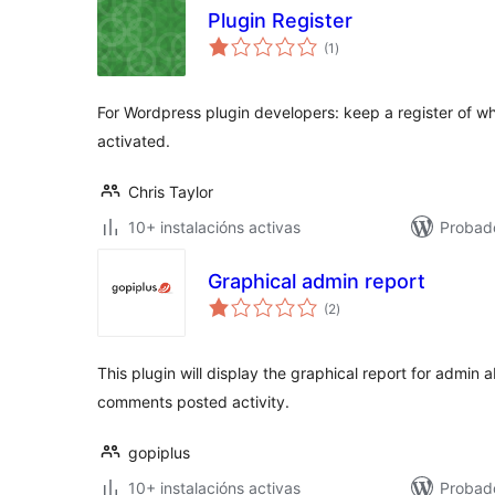
Plugin Register
valoracións
(1
)
totais
For Wordpress plugin developers: keep a register of w
activated.
Chris Taylor
10+ instalacións activas
Probad
Graphical admin report
valoracións
(2
)
totais
This plugin will display the graphical report for admin a
comments posted activity.
gopiplus
10+ instalacións activas
Probado