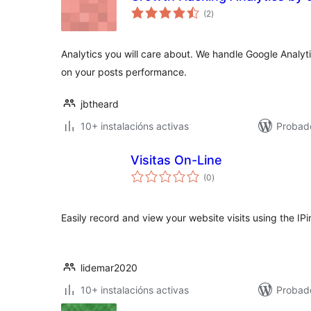
valoracións
(2
)
totais
Analytics you will care about. We handle Google Analyt
on your posts performance.
jbtheard
10+ instalacións activas
Probad
Visitas On-Line
valoracións
(0
)
totais
Easily record and view your website visits using the IPi
lidemar2020
10+ instalacións activas
Probad