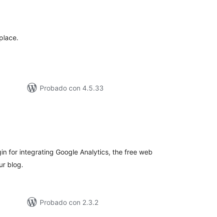
loracións
tais
place.
Probado con 4.5.33
s
loracións
tais
in for integrating Google Analytics, the free web
ur blog.
Probado con 2.3.2