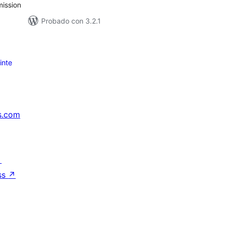
ission
Probado con 3.2.1
inte
s.com
↗
ss
↗