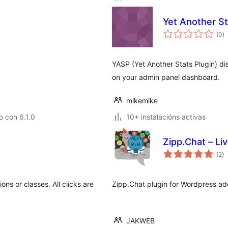
Yet Another St
va
(0
)
to
YASP (Yet Another Stats Plugin) d
on your admin panel dashboard.
mikemike
 con 6.1.0
10+ instalacións activas
Zipp.Chat – Li
va
(2
)
to
ons or classes. All clicks are
Zipp.Chat plugin for Wordpress add
JAKWEB