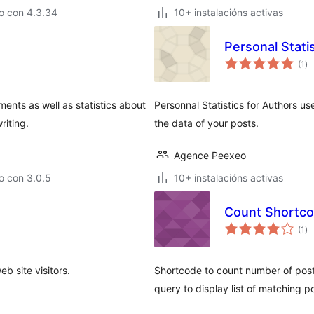
o con 4.3.34
10+ instalacións activas
Personal Stati
va
(1
)
to
ents as well as statistics about
Personnal Statistics for Authors u
iting.
the data of your posts.
Agence Peexeo
o con 3.0.5
10+ instalacións activas
Count Shortc
va
(1
)
to
b site visitors.
Shortcode to count number of posts 
query to display list of matching p