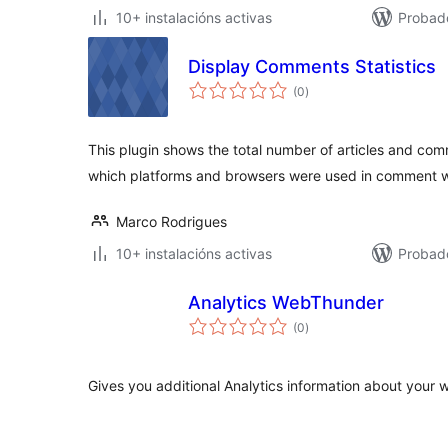
10+ instalacións activas
Probad
Display Comments Statistics
valoracións
(0
)
totais
This plugin shows the total number of articles and comm
which platforms and browsers were used in comment wr
Marco Rodrigues
10+ instalacións activas
Probad
Analytics WebThunder
valoracións
(0
)
totais
Gives you additional Analytics information about your we