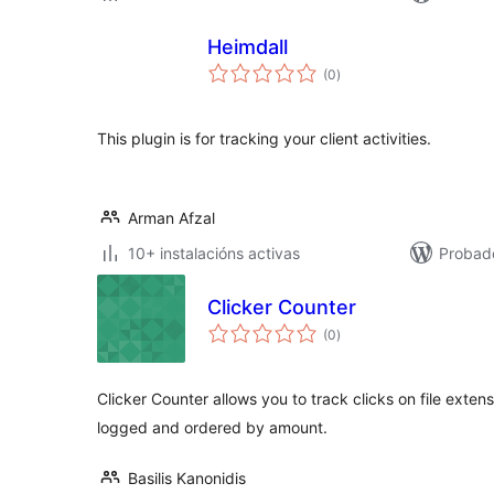
Heimdall
valoracións
(0
)
totais
This plugin is for tracking your client activities.
Arman Afzal
10+ instalacións activas
Probado
Clicker Counter
valoracións
(0
)
totais
Clicker Counter allows you to track clicks on file extensi
logged and ordered by amount.
Basilis Kanonidis