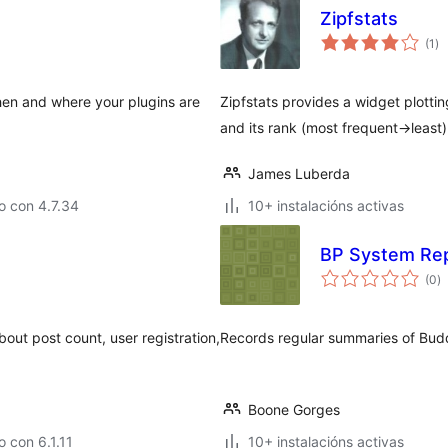
Zipfstats
va
(1
)
to
hen and where your plugins are
Zipfstats provides a widget plott
and its rank (most frequent->least)
James Luberda
o con 4.7.34
10+ instalacións activas
BP System Re
va
(0
)
to
bout post count, user registration,
Records regular summaries of Bud
Boone Gorges
 con 6.1.11
10+ instalacións activas