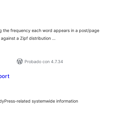
loracións
tais
ing the frequency each word appears in a post/page
 against a Zipf distribution …
Probado con 4.7.34
port
loracións
tais
dyPress-related systemwide information