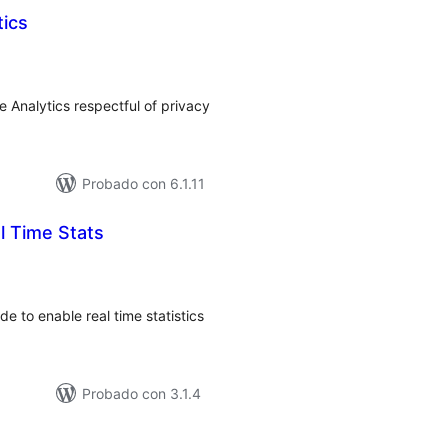
tics
loracións
tais
le Analytics respectful of privacy
Probado con 6.1.11
l Time Stats
loracións
tais
e to enable real time statistics
Probado con 3.1.4