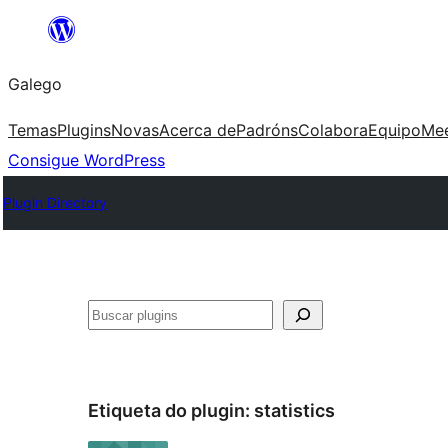
Saltar
ao
Galego
contido
Temas
Plugins
Novas
Acerca de
Padróns
Colabora
Equipo
Me
Consigue WordPress
Plugin Directory
Buscar
Etiqueta do plugin:
statistics