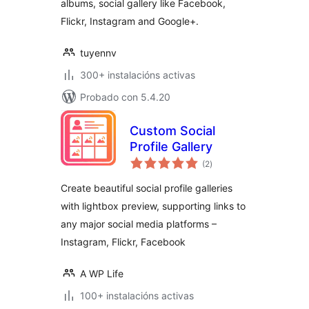
albums, social gallery like Facebook,
Flickr, Instagram and Google+.
tuyennv
300+ instalacións activas
Probado con 5.4.20
Custom Social
Profile Gallery
valoracións
(2
)
totais
Create beautiful social profile galleries
with lightbox preview, supporting links to
any major social media platforms –
Instagram, Flickr, Facebook
A WP Life
100+ instalacións activas