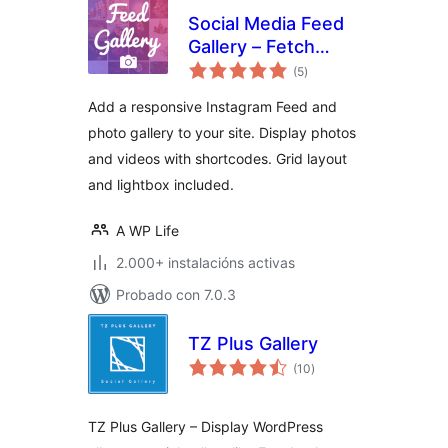
Social Media Feed
Gallery – Fetch
valoracións
Posts & Reels
(5
)
totais
Add a responsive Instagram Feed and
photo gallery to your site. Display photos
and videos with shortcodes. Grid layout
and lightbox included.
A WP Life
2.000+ instalacións activas
Probado con 7.0.3
TZ Plus Gallery
valoracións
(10
)
totais
TZ Plus Gallery – Display WordPress