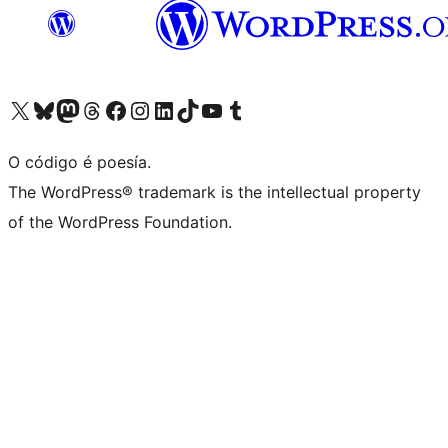
Visita la cuenta de X (anteriormente Twitter)
Visita a nosa conta de Bluesky
Visita a nosa conta de Mastodon
Visita a nosa conta de Threads
Visita a nosa páxina de Facebook
Visita a nosa conta de Instagram
Visita a nosa conta de LinkedIn
Visita a nosa conta de TikTok
Visita a nosa canle de YouTube
Visita a nosa conta de Tumblr
O código é poesía.
The WordPress® trademark is the intellectual property
of the WordPress Foundation.