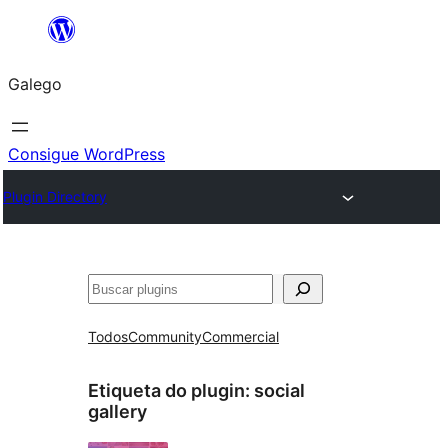
Saltar
ao
Galego
contido
Consigue WordPress
Plugin Directory
Buscar
Todos
Community
Commercial
Etiqueta do plugin:
social
gallery