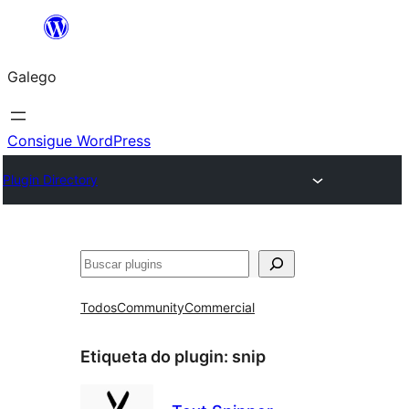
Saltar
ao
Galego
contido
Consigue WordPress
Plugin Directory
Buscar
Todos
Community
Commercial
Etiqueta do plugin:
snip