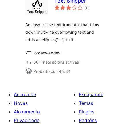
Text Snipper
valoracións
(1
)
totais
An easy to use text truncator that trims
down multi-line overflowing text and
adds an ellipses("…") to it.
jordanwebdev
50+ instalacións activas
Probado con 4.7.34
Acerca de
Escaparate
Novas
Temas
Aloxamento
Plugins
Privacidade
Padróns