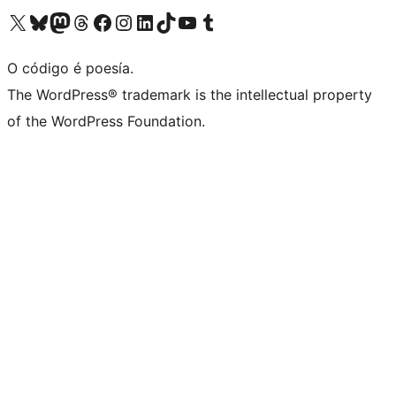
Visita la cuenta de X (anteriormente Twitter)
Visita a nosa conta de Bluesky
Visita a nosa conta de Mastodon
Visita a nosa conta de Threads
Visita a nosa páxina de Facebook
Visita a nosa conta de Instagram
Visita a nosa conta de LinkedIn
Visita a nosa conta de TikTok
Visita a nosa canle de YouTube
Visita a nosa conta de Tumblr
O código é poesía.
The WordPress® trademark is the intellectual property
of the WordPress Foundation.