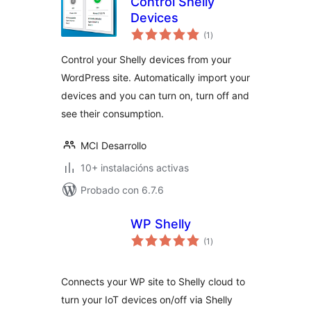
Control Shelly
Devices
valoracións
(1
)
totais
Control your Shelly devices from your
WordPress site. Automatically import your
devices and you can turn on, turn off and
see their consumption.
MCI Desarrollo
10+ instalacións activas
Probado con 6.7.6
WP Shelly
valoracións
(1
)
totais
Connects your WP site to Shelly cloud to
turn your IoT devices on/off via Shelly