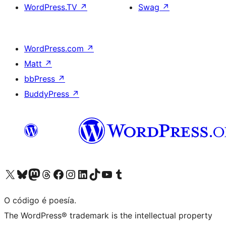
WordPress.TV
↗
Swag
↗
WordPress.com
↗
Matt
↗
bbPress
↗
BuddyPress
↗
Visita la cuenta de X (anteriormente Twitter)
Visita a nosa conta de Bluesky
Visita a nosa conta de Mastodon
Visita a nosa conta de Threads
Visita a nosa páxina de Facebook
Visita a nosa conta de Instagram
Visita a nosa conta de LinkedIn
Visita a nosa conta de TikTok
Visita a nosa canle de YouTube
Visita a nosa conta de Tumblr
O código é poesía.
The WordPress® trademark is the intellectual property