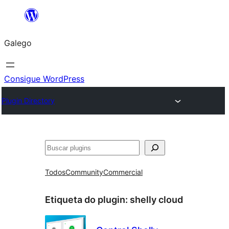
Saltar
ao
Galego
contido
Consigue WordPress
Plugin Directory
Buscar
Todos
Community
Commercial
Etiqueta do plugin:
shelly cloud