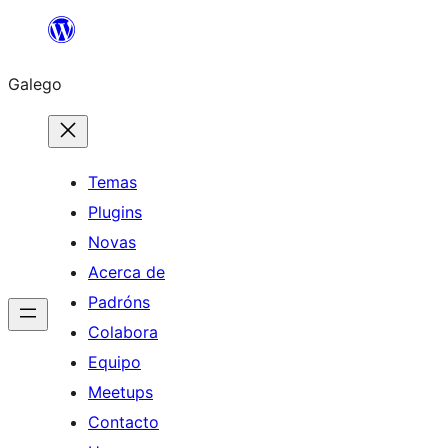
Saltar
ao
Galego
contido
Temas
Plugins
Novas
Acerca de
Padróns
Colabora
Equipo
Meetups
Contacto