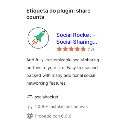
Etiqueta do plugin:
share
counts
Social Rocket –
Social Sharing
valoracións
Plugin
(12
)
totais
Add fully-customizable social sharing
buttons to your site. Easy to use and
packed with many additional social
networking features.
socialrocket
1.000+ instalacións activas
Probado con 6.9.6