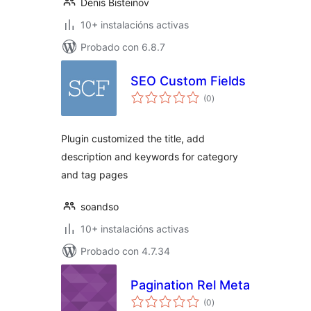
Denis Bisteinov
10+ instalacións activas
Probado con 6.8.7
SEO Custom Fields
valoracións
(0
)
totais
Plugin customized the title, add
description and keywords for category
and tag pages
soandso
10+ instalacións activas
Probado con 4.7.34
Pagination Rel Meta
valoracións
(0
)
totais