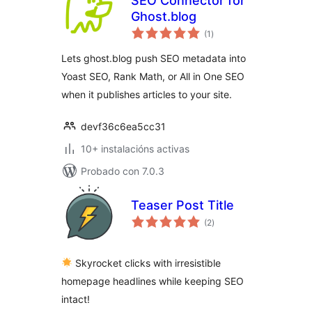
SEO Connector for
Ghost.blog
valoracións
(1
)
totais
Lets ghost.blog push SEO metadata into
Yoast SEO, Rank Math, or All in One SEO
when it publishes articles to your site.
devf36c6ea5cc31
10+ instalacións activas
Probado con 7.0.3
Teaser Post Title
valoracións
(2
)
totais
Skyrocket clicks with irresistible
homepage headlines while keeping SEO
intact!