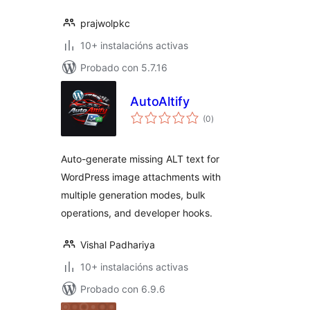
prajwolpkc
10+ instalacións activas
Probado con 5.7.16
AutoAltify
valoracións
(0
)
totais
Auto-generate missing ALT text for
WordPress image attachments with
multiple generation modes, bulk
operations, and developer hooks.
Vishal Padhariya
10+ instalacións activas
Probado con 6.9.6