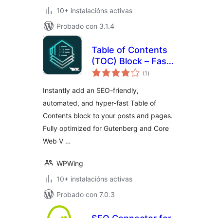
10+ instalacións activas
Probado con 3.1.4
Table of Contents
(TOC) Block – Fast
valoracións
& SEO Friendly
(1
)
totais
Instantly add an SEO-friendly,
automated, and hyper-fast Table of
Contents block to your posts and pages.
Fully optimized for Gutenberg and Core
Web V …
WPWing
10+ instalacións activas
Probado con 7.0.3