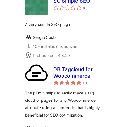
SC Simple SEO
valoracións
(0
)
totais
A very simple SEO plugin
Sergio Costa
10+ instalacións activas
Probado con 4.8.29
DB Tagcloud for
Woocommerce
valoracións
(1
)
totais
The plugin helps to easily make a tag
cloud of pages for any Woocommerce
attribute using a shortcode that is highly
beneficial for SEO optimization.