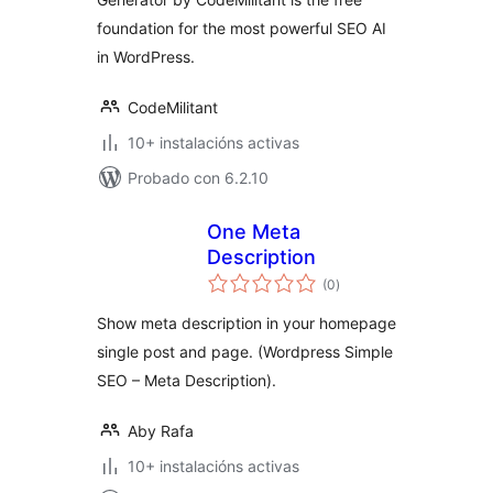
foundation for the most powerful SEO AI
in WordPress.
CodeMilitant
10+ instalacións activas
Probado con 6.2.10
One Meta
Description
valoracións
(0
)
totais
Show meta description in your homepage
single post and page. (Wordpress Simple
SEO – Meta Description).
Aby Rafa
10+ instalacións activas