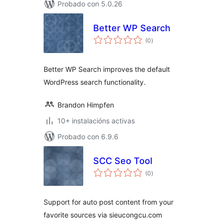
Probado con 5.0.26
Better WP Search
valoracións
(0
)
totais
Better WP Search improves the default
WordPress search functionality.
Brandon Himpfen
10+ instalacións activas
Probado con 6.9.6
SCC Seo Tool
valoracións
(0
)
totais
Support for auto post content from your
favorite sources via sieucongcu.com