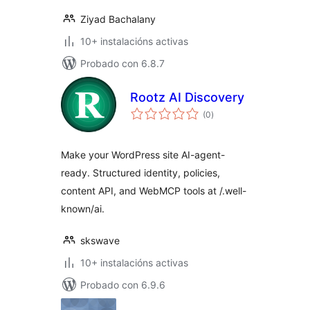
Ziyad Bachalany
10+ instalacións activas
Probado con 6.8.7
Rootz AI Discovery
valoracións
(0
)
totais
Make your WordPress site AI-agent-
ready. Structured identity, policies,
content API, and WebMCP tools at /.well-
known/ai.
skswave
10+ instalacións activas
Probado con 6.9.6