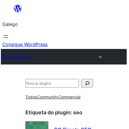
Saltar
ao
Galego
contido
Consigue WordPress
Plugin Directory
Buscar
Todos
Community
Commercial
Etiqueta do plugin:
seo