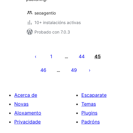
seoagentio
10+ instalacións activas
Probado con 7.0.3
Paxinación
de
1
44
45
…
entradas
46
49
…
Acerca de
Escaparate
Novas
Temas
Aloxamento
Plugins
Privacidade
Padróns