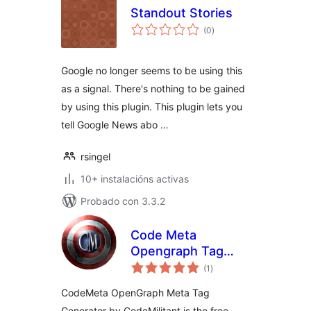
Standout Stories
valoracións
(0
)
totais
Google no longer seems to be using this
as a signal. There's nothing to be gained
by using this plugin. This plugin lets you
tell Google News abo …
rsingel
10+ instalacións activas
Probado con 3.3.2
Code Meta
Opengraph Tag
valoracións
Generator
(1
)
totais
CodeMeta OpenGraph Meta Tag
Generator by CodeMilitant is the free