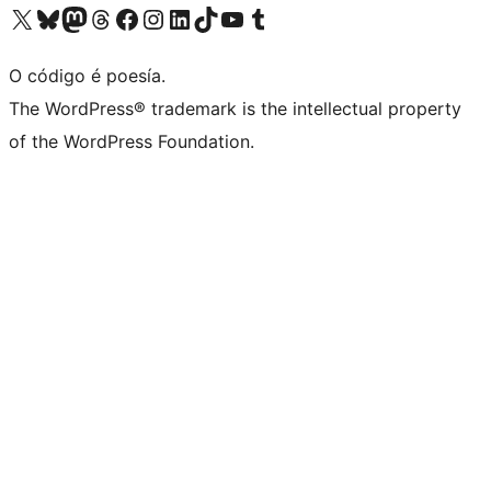
Visita la cuenta de X (anteriormente Twitter)
Visita a nosa conta de Bluesky
Visita a nosa conta de Mastodon
Visita a nosa conta de Threads
Visita a nosa páxina de Facebook
Visita a nosa conta de Instagram
Visita a nosa conta de LinkedIn
Visita a nosa conta de TikTok
Visita a nosa canle de YouTube
Visita a nosa conta de Tumblr
O código é poesía.
The WordPress® trademark is the intellectual property
of the WordPress Foundation.