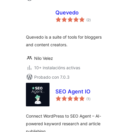
Quevedo
valoracións
(2
)
totais
Quevedo is a suite of tools for bloggers
and content creators.
Nilo Velez
10+ instalacións activas
Probado con 7.0.3
SEO Agent IO
valoracións
(1
)
totais
Connect WordPress to SEO Agent – AI-
powered keyword research and article
publishing.