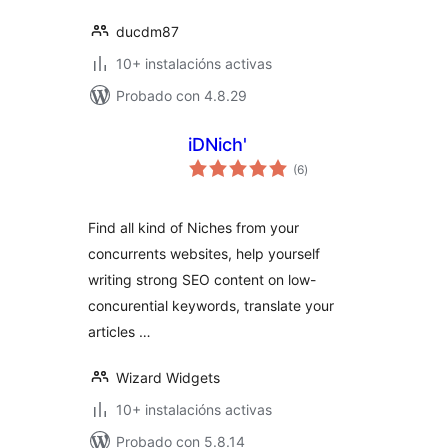
ducdm87
10+ instalacións activas
Probado con 4.8.29
iDNich'
valoracións
(6
)
totais
Find all kind of Niches from your
concurrents websites, help yourself
writing strong SEO content on low-
concurential keywords, translate your
articles …
Wizard Widgets
10+ instalacións activas
Probado con 5.8.14