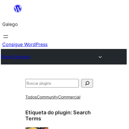
Saltar
ao
Galego
contido
Consigue WordPress
Plugin Directory
Buscar
Todos
Community
Commercial
Etiqueta do plugin:
Search
Terms