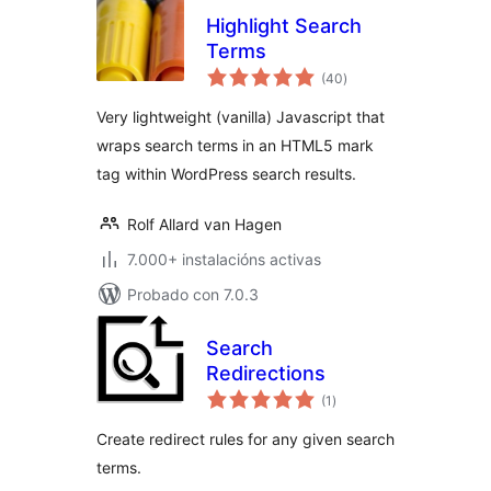
Highlight Search
Terms
valoracións
(40
)
totais
Very lightweight (vanilla) Javascript that
wraps search terms in an HTML5 mark
tag within WordPress search results.
Rolf Allard van Hagen
7.000+ instalacións activas
Probado con 7.0.3
Search
Redirections
valoracións
(1
)
totais
Create redirect rules for any given search
terms.