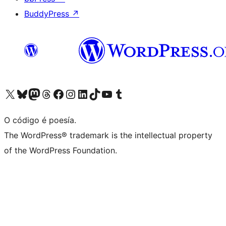
BuddyPress
↗
Visita la cuenta de X (anteriormente Twitter)
Visita a nosa conta de Bluesky
Visita a nosa conta de Mastodon
Visita a nosa conta de Threads
Visita a nosa páxina de Facebook
Visita a nosa conta de Instagram
Visita a nosa conta de LinkedIn
Visita a nosa conta de TikTok
Visita a nosa canle de YouTube
Visita a nosa conta de Tumblr
O código é poesía.
The WordPress® trademark is the intellectual property
of the WordPress Foundation.