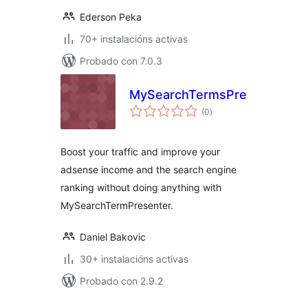
Ederson Peka
70+ instalacións activas
Probado con 7.0.3
MySearchTermsPresenter
valoracións
(0
)
totais
Boost your traffic and improve your
adsense income and the search engine
ranking without doing anything with
MySearchTermPresenter.
Daniel Bakovic
30+ instalacións activas
Probado con 2.9.2