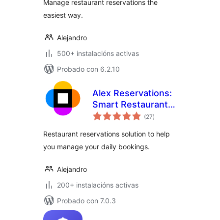
Manage restaurant reservations the
easiest way.
Alejandro
500+ instalacións activas
Probado con 6.2.10
Alex Reservations:
Smart Restaurant
valoracións
Booking
(27
)
totais
Restaurant reservations solution to help
you manage your daily bookings.
Alejandro
200+ instalacións activas
Probado con 7.0.3