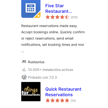
Five Star
Restaurant
valoracións
Reservations –
(210
)
totais
WordPress Booking
Restaurant reservations made easy.
Plugin
Accept bookings online. Quickly confirm
or reject reservations, send email
notifications, set booking times and mor
…
Rustaurius
10.000+ instalacións activas
Probado con 7.0.3
Quick Restaurant
Reservations
valoracións
(10
)
totais