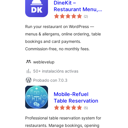
DineKit –
Restaurant Menu,
valoracións
Online Ordering,
(2
)
totais
Table Reservations
Run your restaurant on WordPress —
& POS
menus & allergens, online ordering, table
bookings and card payments.
Commission-free, no monthly fees.
weblevelup
50+ instalacións activas
Probado con 7.0.3
Mobile-Refuel
Table Reservation
valoracións
(5
)
totais
Professional table reservation system for
restaurants. Manage bookings, opening