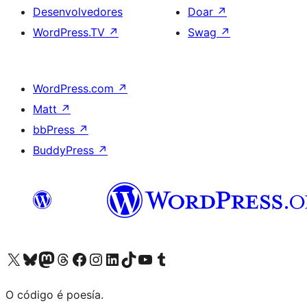
Desenvolvedores
Doar
↗
WordPress.TV
↗
Swag
↗
WordPress.com
↗
Matt
↗
bbPress
↗
BuddyPress
↗
Visita la cuenta de X (anteriormente Twitter)
Visita a nosa conta de Bluesky
Visita a nosa conta de Mastodon
Visita a nosa conta de Threads
Visita a nosa páxina de Facebook
Visita a nosa conta de Instagram
Visita a nosa conta de LinkedIn
Visita a nosa conta de TikTok
Visita a nosa canle de YouTube
Visita a nosa conta de Tumblr
O código é poesía.