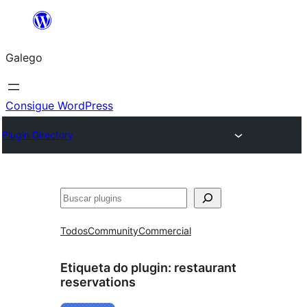
Saltar
ao
Galego
contido
Consigue WordPress
Plugin Directory
Buscar
Todos
Community
Commercial
Etiqueta do plugin:
restaurant
reservations