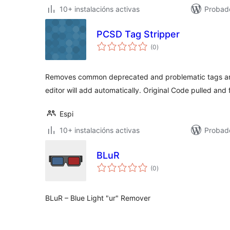
10+ instalacións activas
Probado
PCSD Tag Stripper
valoracións
(0
)
totais
Removes common deprecated and problematic tags and
editor will add automatically. Original Code pulled and
Espi
10+ instalacións activas
Probado
BLuR
valoracións
(0
)
totais
BLuR – Blue Light "ur" Remover