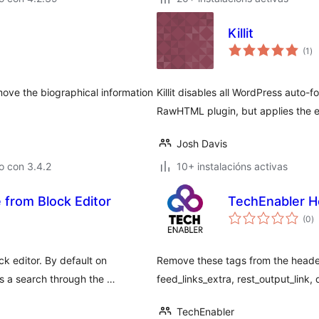
Killit
va
(1
)
to
move the biographical information
Killit disables all WordPress auto-f
RawHTML plugin, but applies the ef
Josh Davis
o con 3.4.2
10+ instalacións activas
from Block Editor
TechEnabler H
va
(0
)
to
k editor. By default on
Remove these tags from the header 
s a search through the …
feed_links_extra, rest_output_link,
TechEnabler