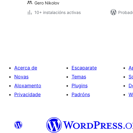
Gero Nikolov
10+ instalacións activas
Probad
Paxinación
de
entradas
Acerca de
Escaparate
A
Novas
Temas
S
Aloxamento
Plugins
D
Privacidade
Padróns
W