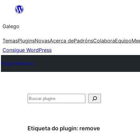
Saltar
ao
Galego
contido
Temas
Plugins
Novas
Acerca de
Padróns
Colabora
Equipo
Me
Consigue WordPress
Plugin Directory
Buscar
Etiqueta do plugin:
remove