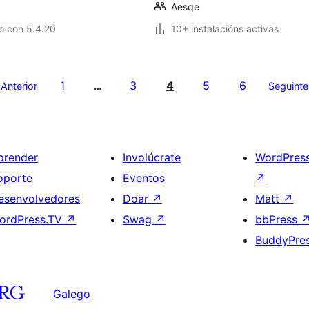
Aesqe
o con 5.4.20
10+ instalacións activas
1
3
4
5
6
Anterior
…
Seguinte
prender
Involúcrate
WordPres
oporte
Eventos
↗
esenvolvedores
Doar
↗
Matt
↗
ordPress.TV
↗
Swag
↗
bbPress
BuddyPre
Galego