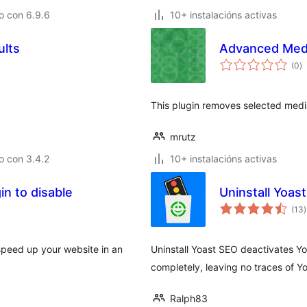
o con 6.9.6
10+ instalacións activas
ults
Advanced Med
va
(0
)
to
This plugin removes selected media
mrutz
o con 3.4.2
10+ instalacións activas
in to disable
Uninstall Yoas
v
(13
)
t
 speed up your website in an
Uninstall Yoast SEO deactivates 
completely, leaving no traces of Y
Ralph83