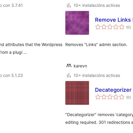
 con 3.7.41
10+ instalacións activas
Remove Links
va
(0
)
to
 attributes that the Wordpress
Removes "Links" admin section.
 from a plugi …
karevn
 con 5.1.23
10+ instalacións activas
Decategorizer
va
(0
)
to
"Decategorizer" removes 'category
editing required. 301 redirections