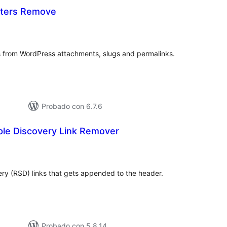
cters Remove
loracións
tais
 from WordPress attachments, slugs and permalinks.
Probado con 6.7.6
ple Discovery Link Remover
loracións
tais
ry (RSD) links that gets appended to the header.
Probado con 5.8.14