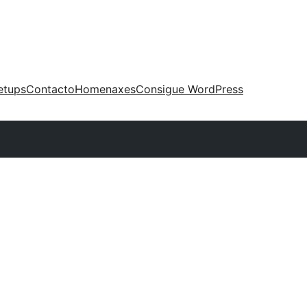
etups
Contacto
Homenaxes
Consigue WordPress