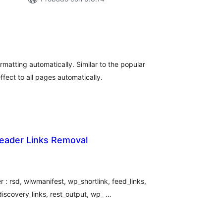
loracións
tais
ormatting automatically. Similar to the popular
fect to all pages automatically.
eader Links Removal
loracións
tais
: rsd, wlwmanifest, wp_shortlink, feed_links,
 discovery_links, rest_output, wp_ …