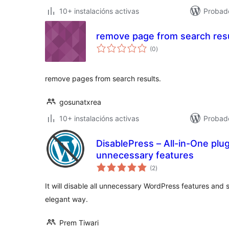
10+ instalacións activas
Probad
remove page from search res
valoracións
(0
)
totais
remove pages from search results.
gosunatxrea
10+ instalacións activas
Probad
DisablePress – All-in-One plug
unnecessary features
valoracións
(2
)
totais
It will disable all unnecessary WordPress features and
elegant way.
Prem Tiwari