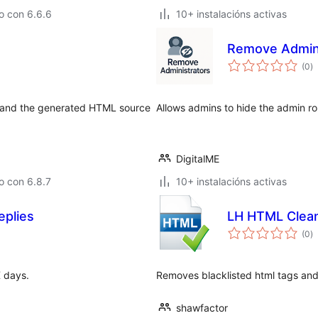
o con 6.6.6
10+ instalacións activas
Remove Admini
va
(0
)
to
d and the generated HTML source
Allows admins to hide the admin role
DigitalME
o con 6.8.7
10+ instalacións activas
eplies
LH HTML Clea
va
(0
)
to
X days.
Removes blacklisted html tags and 
shawfactor