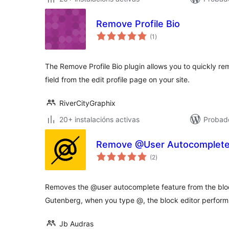
Remove Profile Bio
valoracións
(1
)
totais
The Remove Profile Bio plugin allows you to quickly re
field from the edit profile page on your site.
RiverCityGraphix
20+ instalacións activas
Probad
Remove @User Autocomplete 
valoracións
(2
)
totais
Removes the @user autocomplete feature from the bloc
Gutenberg, when you type @, the block editor perform
Jb Audras