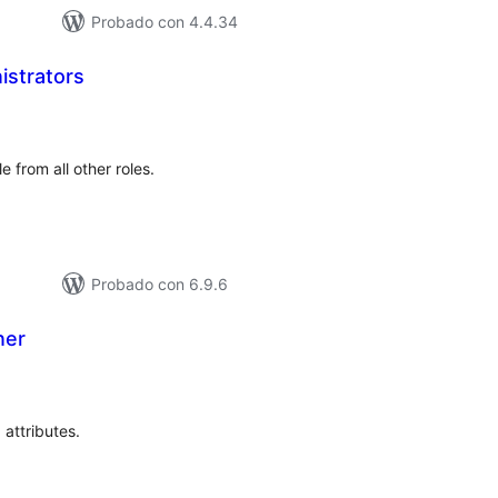
Probado con 4.4.34
strators
loracións
tais
 from all other roles.
Probado con 6.9.6
ner
loracións
tais
attributes.