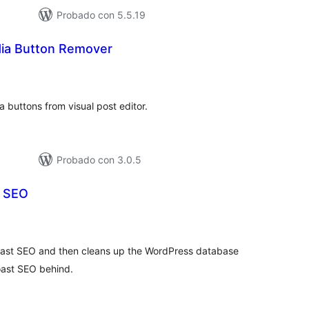
Probado con 5.5.19
ia Button Remover
loracións
tais
 buttons from visual post editor.
Probado con 3.0.5
t SEO
aloracións
otais
Yoast SEO and then cleans up the WordPress database
oast SEO behind.