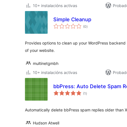
10+ instalacións activas
Probad
Simple Cleanup
valoracións
(0
)
totais
Provides options to clean up your WordPress backen
of your website.
multinetgmbh
10+ instalacións activas
Probad
bbPress: Auto Delete Spam R
valoracións
(1
)
totais
Automatically delete bbPress spam replies older than 
Hudson Atwell