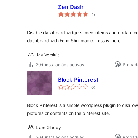
Zen Dash
valoracións
(2
)
totais
Disable dashboard widgets, menu items and update noti
dashboard with Feng Shui magic. Less is more.
Jay Versluis
20+ instalacións activas
Probado
Block Pinterest
valoracións
(0
)
totais
Block Pinterest is a simple wordpress plugin to disallo
pictures or contents on the pinterest site.
Liam Gladdy
20+ instalacións activas
Probad