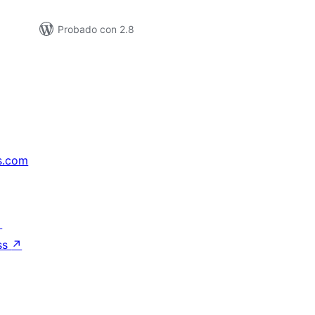
Probado con 2.8
s.com
↗
ss
↗