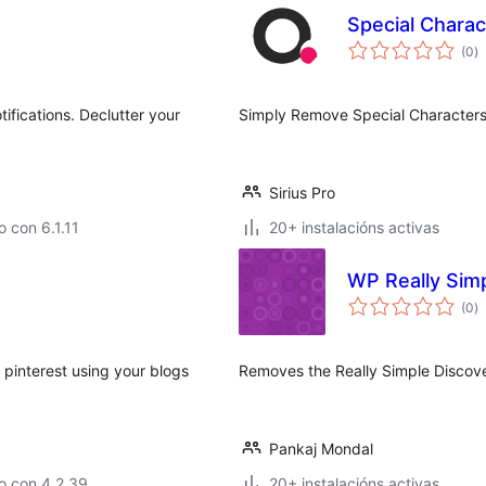
Special Chara
va
(0
)
to
fications. Declutter your
Simply Remove Special Characters
Sirius Pro
 con 6.1.11
20+ instalacións activas
WP Really Sim
va
(0
)
to
w pinterest using your blogs
Removes the Really Simple Discove
Pankaj Mondal
o con 4.2.39
20+ instalacións activas