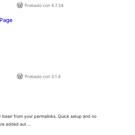
Probado con 4.7.34
 Page
loracións
tais
Probado con 3.1.4
loracións
tais
 base' from your permalinks. Quick setup and no
 are added aut …