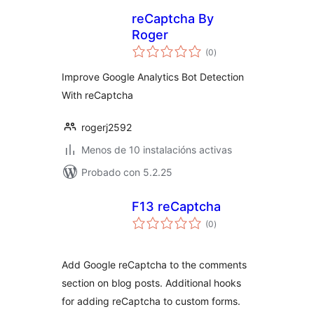
reCaptcha By
Roger
valoracións
(0
)
totais
Improve Google Analytics Bot Detection
With reCaptcha
rogerj2592
Menos de 10 instalacións activas
Probado con 5.2.25
F13 reCaptcha
valoracións
(0
)
totais
Add Google reCaptcha to the comments
section on blog posts. Additional hooks
for adding reCaptcha to custom forms.