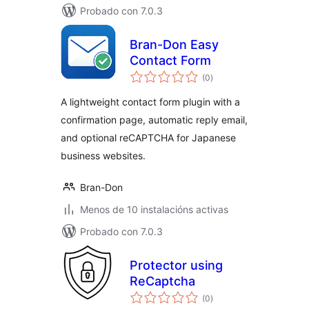
Probado con 7.0.3
Bran-Don Easy
Contact Form
valoracións
(0
)
totais
A lightweight contact form plugin with a
confirmation page, automatic reply email,
and optional reCAPTCHA for Japanese
business websites.
Bran-Don
Menos de 10 instalacións activas
Probado con 7.0.3
Protector using
ReCaptcha
valoracións
(0
)
totais