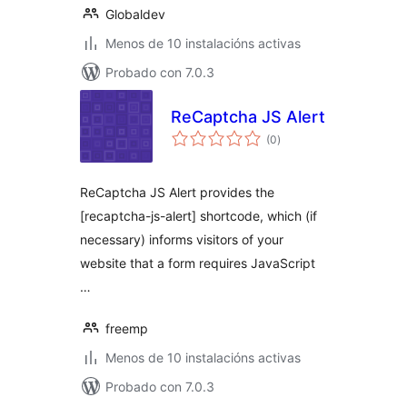
Globaldev
Menos de 10 instalacións activas
Probado con 7.0.3
ReCaptcha JS Alert
valoracións
(0
)
totais
ReCaptcha JS Alert provides the
[recaptcha-js-alert] shortcode, which (if
necessary) informs visitors of your
website that a form requires JavaScript
…
freemp
Menos de 10 instalacións activas
Probado con 7.0.3