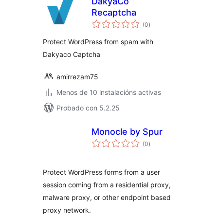
DakyaCo
Recaptcha
valoracións
(0
)
totais
Protect WordPress from spam with
Dakyaco Captcha
amirrezam75
Menos de 10 instalacións activas
Probado con 5.2.25
Monocle by Spur
valoracións
(0
)
totais
Protect WordPress forms from a user
session coming from a residential proxy,
malware proxy, or other endpoint based
proxy network.