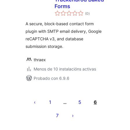
Forms
valoracións
(0
)
totais
A secure, block-based contact form
plugin with SMTP email delivery, Google
reCAPTCHA v3, and database
submission storage.
thraex
Menos de 10 instalacións activas
Probado con 6.9.6
Paxinación
de
1
5
6
…
entradas
7