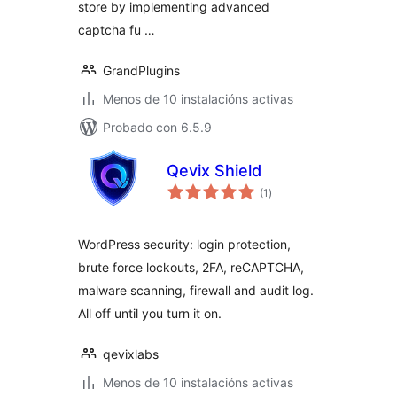
store by implementing advanced
captcha fu …
GrandPlugins
Menos de 10 instalacións activas
Probado con 6.5.9
Qevix Shield
valoracións
(1
)
totais
WordPress security: login protection,
brute force lockouts, 2FA, reCAPTCHA,
malware scanning, firewall and audit log.
All off until you turn it on.
qevixlabs
Menos de 10 instalacións activas