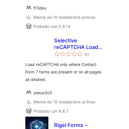
f13dev
Menos de 10 instalacións activas
Probado con 5.8.14
Selective
reCAPTCHA Loader
valoracións
for CF7
(0
)
totais
Load reCAPTCHA only where Contact
Form 7 forms are present or on all pages
as desired.
yasuo3o3
Menos de 10 instalacións activas
Probado con 6.8.7
Rigel Forms –