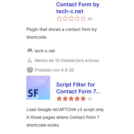
Contact Form by
tech-c.net
valoracións
(0
)
totais
Plugin that shows a contact form by
shortcode.
tech-c.net
Menos de 10 instalacións activas
Probado con 4.9.30
Script Filter for
Contact Form 7
valoracións
Google reCAPTCHA
(1
)
totais
Load Google reCAPTCHA v3 script only
in those pages where Contact Form 7
shortcode exists.