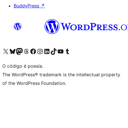
BuddyPress
↗
Visita la cuenta de X (anteriormente Twitter)
Visita a nosa conta de Bluesky
Visita a nosa conta de Mastodon
Visita a nosa conta de Threads
Visita a nosa páxina de Facebook
Visita a nosa conta de Instagram
Visita a nosa conta de LinkedIn
Visita a nosa conta de TikTok
Visita a nosa canle de YouTube
Visita a nosa conta de Tumblr
O código é poesía.
The WordPress® trademark is the intellectual property
of the WordPress Foundation.