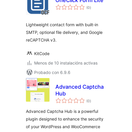
OneClick Form Lite
valoracións
(0
)
totais
Lightweight contact form with built-in
SMTP, optional file delivery, and Google
reCAPTCHA v3.
KitCode
Menos de 10 instalacións activas
Probado con 6.9.6
Advanced Captcha
Hub
valoracións
(0
)
totais
Advanced Captcha Hub is a powerful
plugin designed to enhance the security
of your WordPress and WooCommerce