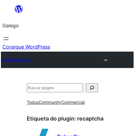
Saltar
ao
Galego
contido
Consigue WordPress
Plugin Directory
Buscar
Todos
Community
Commercial
Etiqueta do plugin:
recaptcha