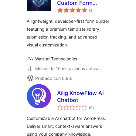
Custom Form
valoracións
Builder & Contact
(2
)
totais
Forms
A lightweight, developer-first form builder
featuring a premium template library,
submission tracking, and advanced
visual customization.
Walstar Technologies
Menos de 10 instalacións activas
Probado con 6.9.6
Ailig KnowFlow AI
Chatbot
valoracións
(0
)
totais
Customizable AI chatbot for WordPress.
Deliver smart, context-aware answers
using your company knowledge.