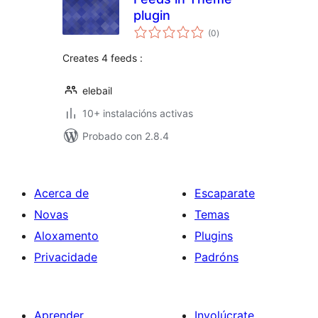
plugin
valoracións
(0
)
totais
Creates 4 feeds :
elebail
10+ instalacións activas
Probado con 2.8.4
Acerca de
Escaparate
Novas
Temas
Aloxamento
Plugins
Privacidade
Padróns
Aprender
Involúcrate