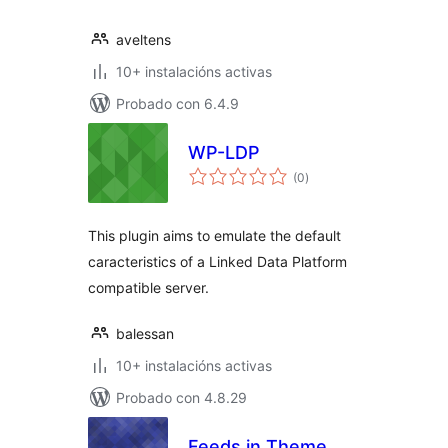
aveltens
10+ instalacións activas
Probado con 6.4.9
WP-LDP
valoracións
(0
)
totais
This plugin aims to emulate the default
caracteristics of a Linked Data Platform
compatible server.
balessan
10+ instalacións activas
Probado con 4.8.29
Feeds in Theme