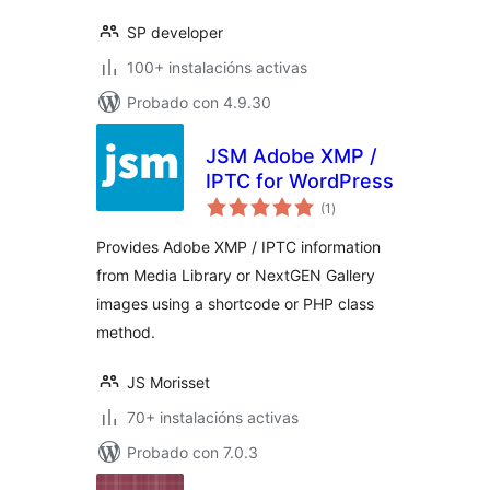
SP developer
100+ instalacións activas
Probado con 4.9.30
JSM Adobe XMP /
IPTC for WordPress
valoracións
(1
)
totais
Provides Adobe XMP / IPTC information
from Media Library or NextGEN Gallery
images using a shortcode or PHP class
method.
JS Morisset
70+ instalacións activas
Probado con 7.0.3