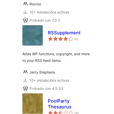
Roxnor
10+ instalacións activas
Probado con 7.0.3
RSSupplement
valoracións
(1
)
totais
Adds WP functions, copyright, and more
to your RSS feed items.
Jerry Stephens
10+ instalacións activas
Probado con 4.5.33
PoolParty
Thesaurus
valoracións
(3
)