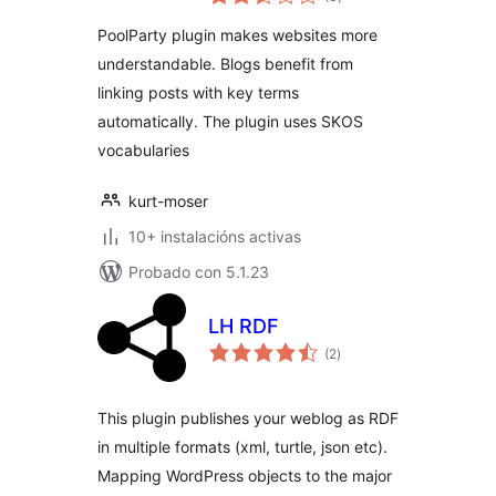
totais
PoolParty plugin makes websites more
understandable. Blogs benefit from
linking posts with key terms
automatically. The plugin uses SKOS
vocabularies
kurt-moser
10+ instalacións activas
Probado con 5.1.23
LH RDF
valoracións
(2
)
totais
This plugin publishes your weblog as RDF
in multiple formats (xml, turtle, json etc).
Mapping WordPress objects to the major