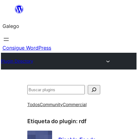
Saltar
ao
Galego
contido
Consigue WordPress
Plugin Directory
Buscar
Todos
Community
Commercial
Etiqueta do plugin:
rdf