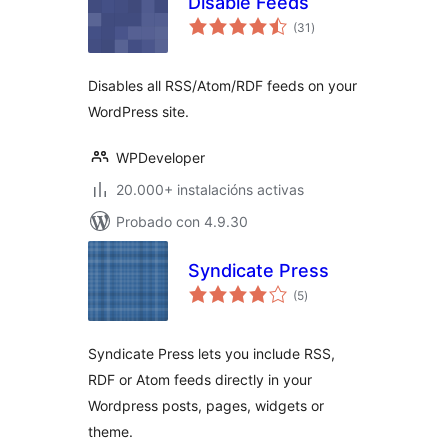
Disable Feeds
valoracións
(31
)
totais
Disables all RSS/Atom/RDF feeds on your
WordPress site.
WPDeveloper
20.000+ instalacións activas
Probado con 4.9.30
Syndicate Press
valoracións
(5
)
totais
Syndicate Press lets you include RSS,
RDF or Atom feeds directly in your
Wordpress posts, pages, widgets or
theme.