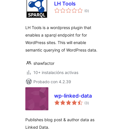
LH Tools
valoracións
(0
)
totais
LH Tools is a wordpress plugin that
enables a sparql endpoint for for
WordPress sites. This will enable
semantic querying of WordPress data.
shawfactor
10+ instalacións activas
Probado con 4.2.39
wp-linked-data
valoracións
(3
)
totais
Publishes blog post & author data as
Linked Data.