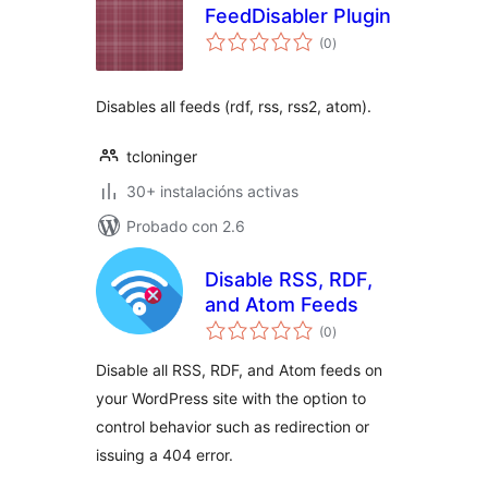
FeedDisabler Plugin
valoracións
(0
)
totais
Disables all feeds (rdf, rss, rss2, atom).
tcloninger
30+ instalacións activas
Probado con 2.6
Disable RSS, RDF,
and Atom Feeds
valoracións
(0
)
totais
Disable all RSS, RDF, and Atom feeds on
your WordPress site with the option to
control behavior such as redirection or
issuing a 404 error.