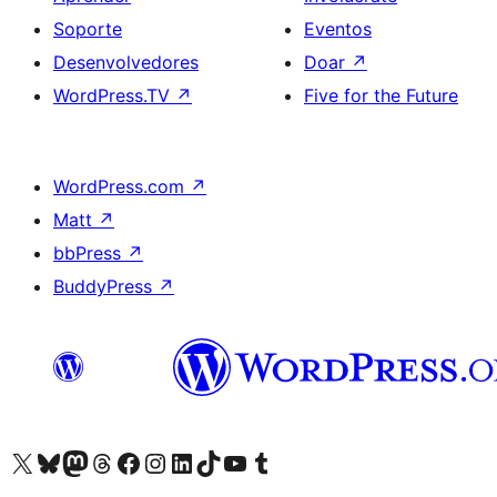
Soporte
Eventos
Desenvolvedores
Doar
↗
WordPress.TV
↗
Five for the Future
WordPress.com
↗
Matt
↗
bbPress
↗
BuddyPress
↗
Visita la cuenta de X (anteriormente Twitter)
Visita a nosa conta de Bluesky
Visita a nosa conta de Mastodon
Visita a nosa conta de Threads
Visita a nosa páxina de Facebook
Visita a nosa conta de Instagram
Visita a nosa conta de LinkedIn
Visita a nosa conta de TikTok
Visita a nosa canle de YouTube
Visita a nosa conta de Tumblr