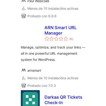
Paul Wasicsek
Menos de 10 instalacións activas
Probado con 6.9.6
ARN Smart URL
Manager
valoracións
(0
)
totais
Manage, optimize, and track your links —
all in one powerful URL management
system for WordPress.
arnsmart
Menos de 10 instalacións activas
Probado con 7.0.3
Darkaa QR Tickets
Check-In