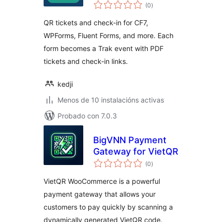
valoracións
(0
)
totais
QR tickets and check-in for CF7,
WPForms, Fluent Forms, and more. Each
form becomes a Trak event with PDF
tickets and check-in links.
kedji
Menos de 10 instalacións activas
Probado con 7.0.3
BigVNN Payment
Gateway for VietQR
valoracións
(0
)
totais
VietQR WooCommerce is a powerful
payment gateway that allows your
customers to pay quickly by scanning a
dynamically generated VietQR code.