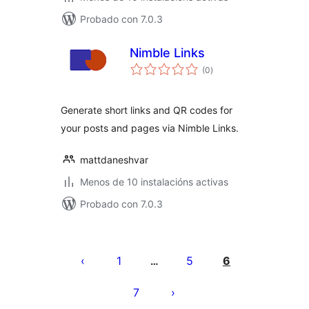
Probado con 7.0.3
Nimble Links
valoracións
(0
)
totais
Generate short links and QR codes for
your posts and pages via Nimble Links.
mattdaneshvar
Menos de 10 instalacións activas
Probado con 7.0.3
Paxinación
de
1
5
6
…
entradas
7