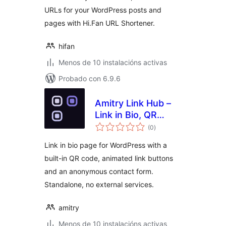
URLs for your WordPress posts and
pages with Hi.Fan URL Shortener.
hifan
Menos de 10 instalacións activas
Probado con 6.9.6
Amitry Link Hub –
Link in Bio, QR
valoracións
Code & Landing
(0
)
totais
Page
Link in bio page for WordPress with a
built-in QR code, animated link buttons
and an anonymous contact form.
Standalone, no external services.
amitry
Menos de 10 instalacións activas