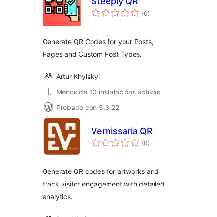
Steeply QR
valoracións
(0
)
totais
Generate QR Codes for your Posts,
Pages and Custom Post Types.
Artur Khylskyi
Menos de 10 instalacións activas
Probado con 5.3.22
Vernissaria QR
valoracións
(0
)
totais
Generate QR codes for artworks and
track visitor engagement with detailed
analytics.