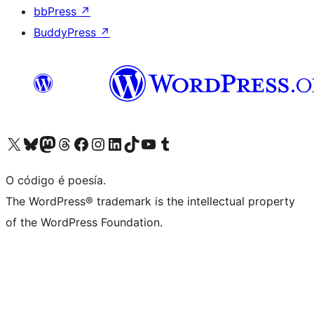
bbPress
↗
BuddyPress
↗
Visita la cuenta de X (anteriormente Twitter)
Visita a nosa conta de Bluesky
Visita a nosa conta de Mastodon
Visita a nosa conta de Threads
Visita a nosa páxina de Facebook
Visita a nosa conta de Instagram
Visita a nosa conta de LinkedIn
Visita a nosa conta de TikTok
Visita a nosa canle de YouTube
Visita a nosa conta de Tumblr
O código é poesía.
The WordPress® trademark is the intellectual property
of the WordPress Foundation.