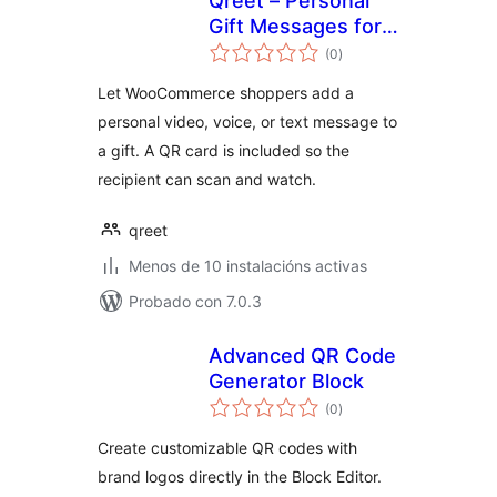
Qreet – Personal
Gift Messages for
valoracións
WooCommerce
(0
)
totais
Let WooCommerce shoppers add a
personal video, voice, or text message to
a gift. A QR card is included so the
recipient can scan and watch.
qreet
Menos de 10 instalacións activas
Probado con 7.0.3
Advanced QR Code
Generator Block
valoracións
(0
)
totais
Create customizable QR codes with
brand logos directly in the Block Editor.