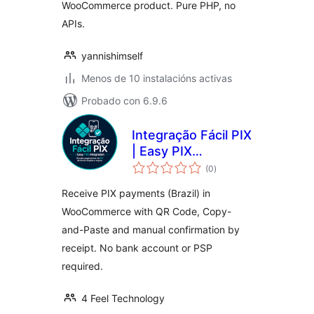
WooCommerce product. Pure PHP, no
APIs.
yannishimself
Menos de 10 instalacións activas
Probado con 6.9.6
Integração Fácil PIX
| Easy PIX
valoracións
Integration
(0
)
totais
Receive PIX payments (Brazil) in
WooCommerce with QR Code, Copy-
and-Paste and manual confirmation by
receipt. No bank account or PSP
required.
4 Feel Technology