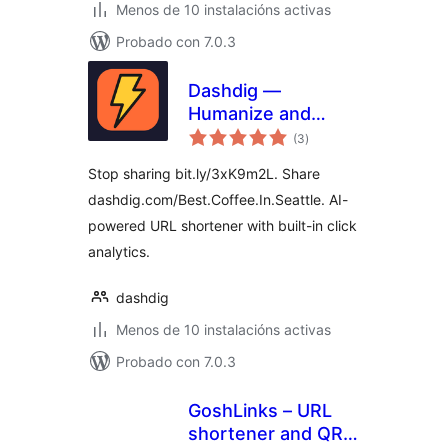
Menos de 10 instalacións activas
Probado con 7.0.3
Dashdig —
Humanize and
valoracións
Shortenize URLs
(3
)
totais
Stop sharing bit.ly/3xK9m2L. Share
dashdig.com/Best.Coffee.In.Seattle. AI-
powered URL shortener with built-in click
analytics.
dashdig
Menos de 10 instalacións activas
Probado con 7.0.3
GoshLinks – URL
shortener and QR