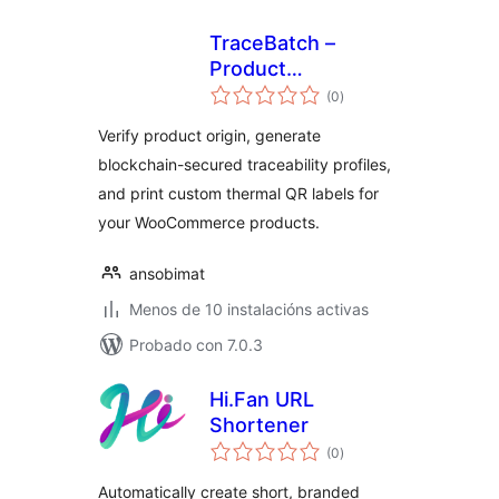
TraceBatch –
Product
valoracións
Traceability for
(0
)
totais
WooCommerce
Verify product origin, generate
blockchain-secured traceability profiles,
and print custom thermal QR labels for
your WooCommerce products.
ansobimat
Menos de 10 instalacións activas
Probado con 7.0.3
Hi.Fan URL
Shortener
valoracións
(0
)
totais
Automatically create short, branded