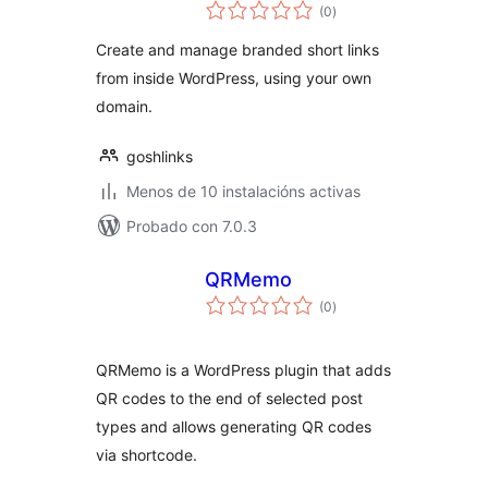
valoracións
Code Generator
(0
)
totais
Create and manage branded short links
from inside WordPress, using your own
domain.
goshlinks
Menos de 10 instalacións activas
Probado con 7.0.3
QRMemo
valoracións
(0
)
totais
QRMemo is a WordPress plugin that adds
QR codes to the end of selected post
types and allows generating QR codes
via shortcode.