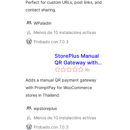
Perfect for custom URLs, post links, and
contact sharing.
WPaladin
Menos de 10 instalacións activas
Probado con 7.0.3
StorePlus Manual
QR Gateway with
valoracións
PromptPay for
(0
)
totais
WooCommerce
Adds a manual QR payment gateway
with PromptPay for WooCommerce
stores in Thailand.
wpstoreplus
Menos de 10 instalacións activas
Probado con 7.0.3