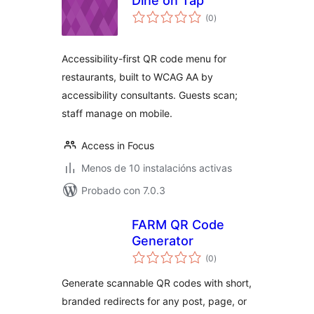
Dine on Tap
valoracións
(0
)
totais
Accessibility-first QR code menu for
restaurants, built to WCAG AA by
accessibility consultants. Guests scan;
staff manage on mobile.
Access in Focus
Menos de 10 instalacións activas
Probado con 7.0.3
FARM QR Code
Generator
valoracións
(0
)
totais
Generate scannable QR codes with short,
branded redirects for any post, page, or