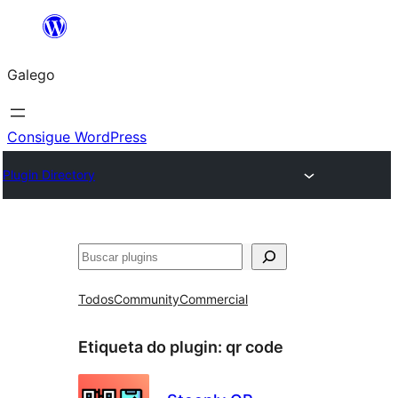
Saltar
ao
Galego
contido
Consigue WordPress
Plugin Directory
Buscar
Todos
Community
Commercial
Etiqueta do plugin:
qr code