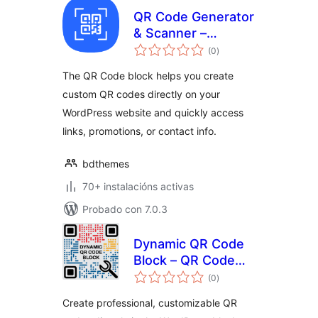
QR Code Generator
& Scanner –
valoracións
Dynamic QR Codes
(0
)
totais
for WordPress
The QR Code block helps you create
custom QR codes directly on your
WordPress website and quickly access
links, promotions, or contact info.
bdthemes
70+ instalacións activas
Probado con 7.0.3
Dynamic QR Code
Block – QR Code
valoracións
Generator with
(0
)
totais
Logo Support
Create professional, customizable QR