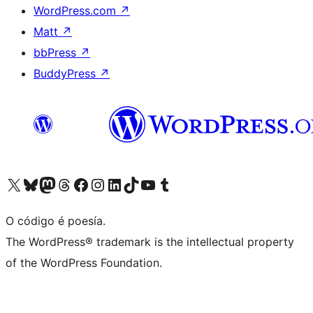
WordPress.com
↗
Matt
↗
bbPress
↗
BuddyPress
↗
Visita la cuenta de X (anteriormente Twitter)
Visita a nosa conta de Bluesky
Visita a nosa conta de Mastodon
Visita a nosa conta de Threads
Visita a nosa páxina de Facebook
Visita a nosa conta de Instagram
Visita a nosa conta de LinkedIn
Visita a nosa conta de TikTok
Visita a nosa canle de YouTube
Visita a nosa conta de Tumblr
O código é poesía.
The WordPress® trademark is the intellectual property
of the WordPress Foundation.