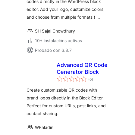
codes directly in the WordPress block
editor. Add your logo, customize colors,
and choose from multiple formats ( …
SH Sajal Chowdhury
10+ instalacións activas
Probado con 6.8.7
Advanced QR Code
Generator Block
valoracións
(0
)
totais
Create customizable QR codes with
brand logos directly in the Block Editor.
Perfect for custom URLs, post links, and
contact sharing.
WPaladin