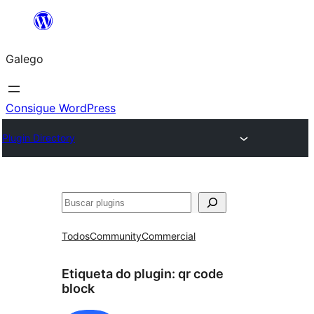
Saltar
ao
Galego
contido
Consigue WordPress
Plugin Directory
Buscar
Todos
Community
Commercial
Etiqueta do plugin:
qr code
block