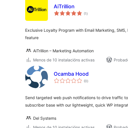
AiTrillion
valoracións
(1
)
totais
Exclusive Loyalty Program with Email Marketing, SMS,
feature
AiTrillion – Marketing Automation
Menos de 10 instalacións activas
Probad
Ocamba Hood
valoracións
(0
)
totais
Send targeted web push notifications to drive traffic to
subscriber base with our lightweight, quick WP integrat
Del Systems
Menos de 10 instalacións activas
Probad