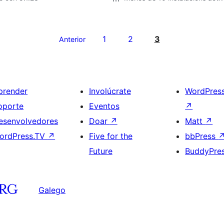
1
2
3
Anterior
prender
Involúcrate
WordPres
oporte
Eventos
↗
esenvolvedores
Doar
↗
Matt
↗
ordPress.TV
↗
Five for the
bbPress
Future
BuddyPre
Galego