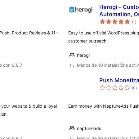
Herogi – Cust
Automation, O
va
(1
)
to
 Push, Product Reviews & 11+
Easy to use official WordPress plug
customer outreach.
herogi
o con 6.8.7
Menos de 10 instalacións acti
Push Monetiza
va
(0
)
to
 your website & build a loyal
Earn money with NeptuneAds Push
ion.
neptuneads
o con 6.8.7
Menos de 10 instalacións acti