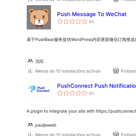
Push Message To WeChat
valoracións
(0
)
totais
基于PushBear服务提供WordPress内容更新微信订阅推
沈唁
Menos de 10 instalacións activas
Probad
PushConnect Push Notificati
valoracións
(0
)
totais
A plugin to integrate your site with https://pushconnec
pauljwweb
Menos de 10 instalacións activas
Probado