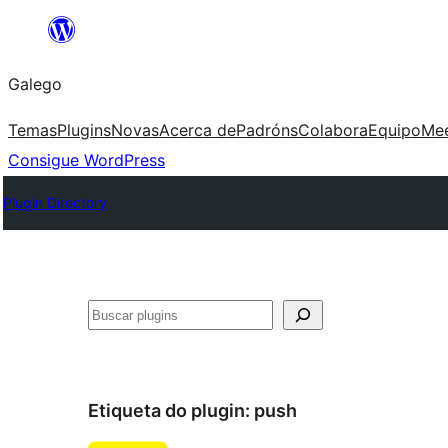
Saltar
ao
Galego
contido
Temas
Plugins
Novas
Acerca de
Padróns
Colabora
Equipo
Me
Consigue WordPress
Plugin Directory
Buscar
Etiqueta do plugin:
push