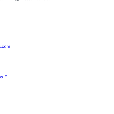
s.com
↗
ss
↗