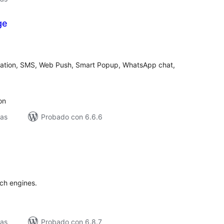
ge
loracións
tais
mation, SMS, Web Push, Smart Popup, WhatsApp chat,
on
vas
Probado con 6.6.6
loracións
tais
rch engines.
vas
Probado con 6.8.7