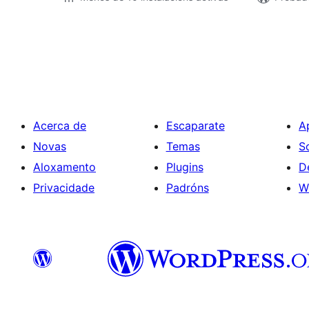
Paxinación
de
entradas
Acerca de
Escaparate
A
Novas
Temas
S
Aloxamento
Plugins
D
Privacidade
Padróns
W