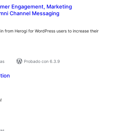
omer Engagement, Marketing
mni Channel Messaging
loracións
tais
in from Herogi for WordPress users to increase their
vas
Probado con 6.3.9
tion
loracións
tais
!
vas