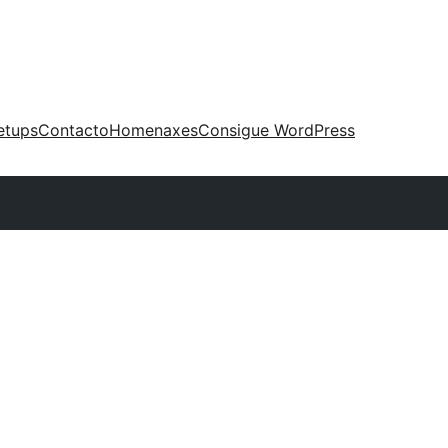
etups
Contacto
Homenaxes
Consigue WordPress