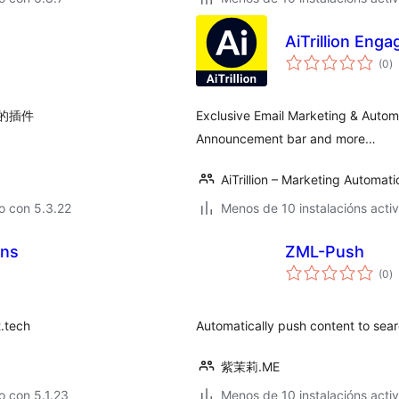
AiTrillion Enga
va
(0
)
to
送的插件
Exclusive Email Marketing & Auto
Announcement bar and more…
AiTrillion – Marketing Automati
o con 5.3.22
Menos de 10 instalacións acti
ons
ZML-Push
va
(0
)
to
t.tech
Automatically push content to sea
紫茉莉.ME
 con 5.1.23
Menos de 10 instalacións acti