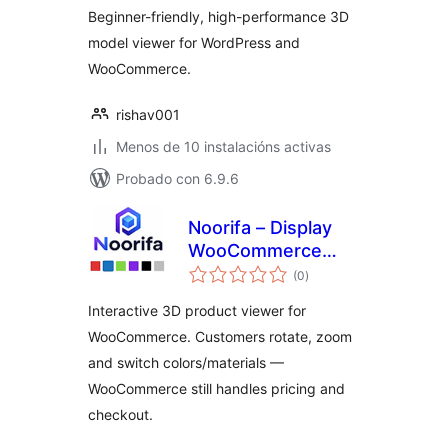
Beginner-friendly, high-performance 3D
model viewer for WordPress and
WooCommerce.
rishav001
Menos de 10 instalacións activas
Probado con 6.9.6
Noorifa – Display
WooCommerce
valoracións
Product Variations
(0
)
totais
in 3D
Interactive 3D product viewer for
WooCommerce. Customers rotate, zoom
and switch colors/materials —
WooCommerce still handles pricing and
checkout.