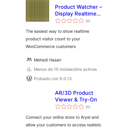
Product Watcher –
Display Realtime
valoracións
Product Viewer
(0
)
totais
Count to Your
The easiest way to show realtime
Customers
product visitor count to your
WooCommerce customers
Mehedi Hasan
Menos de 10 instalacións activas
Probado con 6.0.13
AR/3D Product
Viewer & Try-On
valoracións
(0
)
totais
Connect your online store to Aryel and
allow your customers to access realistic