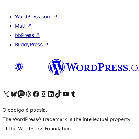
WordPress.com
↗
Matt
↗
bbPress
↗
BuddyPress
↗
Visita la cuenta de X (anteriormente Twitter)
Visita a nosa conta de Bluesky
Visita a nosa conta de Mastodon
Visita a nosa conta de Threads
Visita a nosa páxina de Facebook
Visita a nosa conta de Instagram
Visita a nosa conta de LinkedIn
Visita a nosa conta de TikTok
Visita a nosa canle de YouTube
Visita a nosa conta de Tumblr
O código é poesía.
The WordPress® trademark is the intellectual property
of the WordPress Foundation.