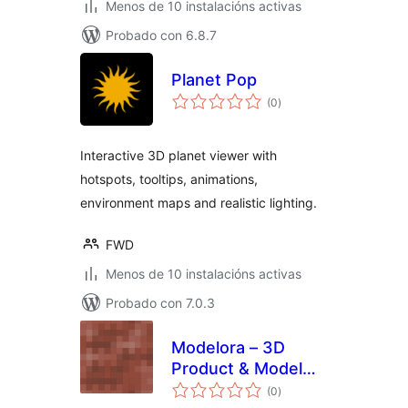
Menos de 10 instalacións activas
Probado con 6.8.7
Planet Pop
valoracións
(0
)
totais
Interactive 3D planet viewer with
hotspots, tooltips, animations,
environment maps and realistic lighting.
FWD
Menos de 10 instalacións activas
Probado con 7.0.3
Modelora – 3D
Product & Model
valoracións
Viewer
(0
)
totais