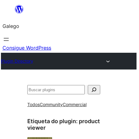
Saltar
ao
Galego
contido
Consigue WordPress
Plugin Directory
Buscar
Todos
Community
Commercial
Etiqueta do plugin:
product
viewer