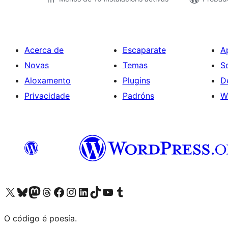
Acerca de
Escaparate
A
Novas
Temas
S
Aloxamento
Plugins
D
Privacidade
Padróns
W
Visita la cuenta de X (anteriormente Twitter)
Visita a nosa conta de Bluesky
Visita a nosa conta de Mastodon
Visita a nosa conta de Threads
Visita a nosa páxina de Facebook
Visita a nosa conta de Instagram
Visita a nosa conta de LinkedIn
Visita a nosa conta de TikTok
Visita a nosa canle de YouTube
Visita a nosa conta de Tumblr
O código é poesía.