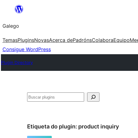
Saltar
ao
Galego
contido
Temas
Plugins
Novas
Acerca de
Padróns
Colabora
Equipo
Me
Consigue WordPress
Plugin Directory
Buscar
Etiqueta do plugin:
product inquiry