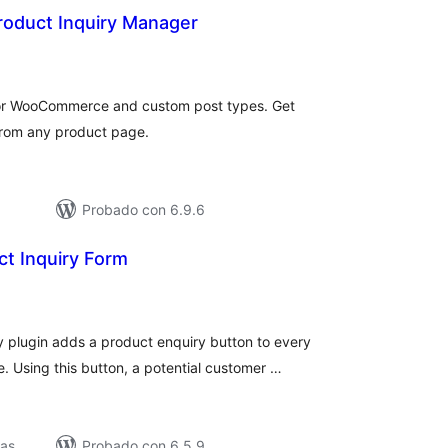
roduct Inquiry Manager
loracións
tais
for WooCommerce and custom post types. Get
from any product page.
Probado con 6.9.6
t Inquiry Form
loracións
tais
plugin adds a product enquiry button to every
Using this button, a potential customer …
vas
Probado con 6.5.9