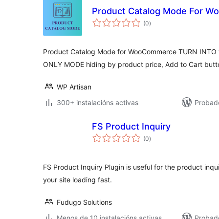
Product Catalog Mode For 
valoracións
(0
)
totais
Product Catalog Mode for WooCommerce TURN INTO y
ONLY MODE hiding by product price, Add to Cart button
WP Artisan
300+ instalacións activas
Probado
FS Product Inquiry
valoracións
(0
)
totais
FS Product Inquiry Plugin is useful for the product inq
your site loading fast.
Fudugo Solutions
Menos de 10 instalacións activas
Probad