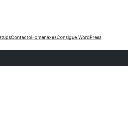
etups
Contacto
Homenaxes
Consigue WordPress