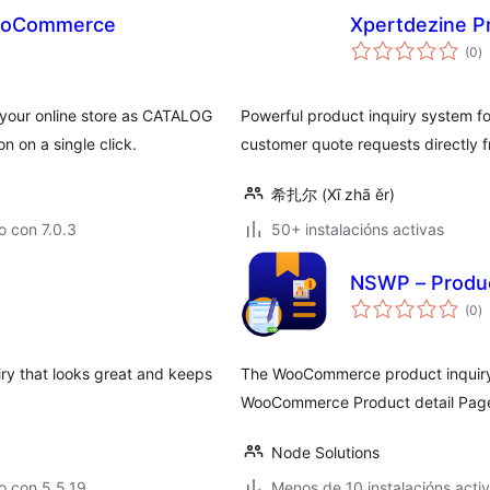
WooCommerce
Xpertdezine P
va
(0
)
to
our online store as CATALOG
Powerful product inquiry system 
 on a single click.
customer quote requests directly 
希扎尔 (Xī zhā ěr)
 con 7.0.3
50+ instalacións activas
NSWP – Produc
va
(0
)
to
uiry that looks great and keeps
The WooCommerce product inquiry 
WooCommerce Product detail Page. 
Node Solutions
o con 5.5.19
Menos de 10 instalacións acti