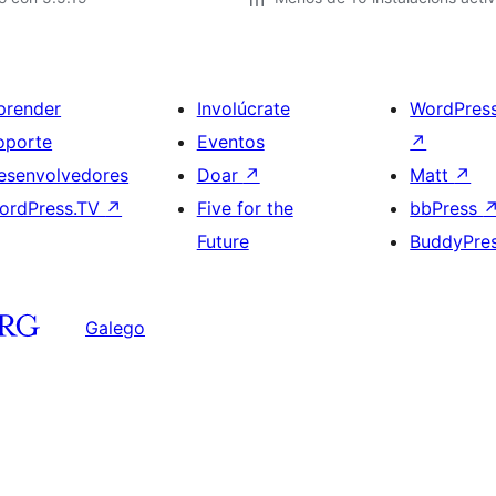
prender
Involúcrate
WordPres
oporte
Eventos
↗
esenvolvedores
Doar
↗
Matt
↗
ordPress.TV
↗
Five for the
bbPress
Future
BuddyPre
Galego