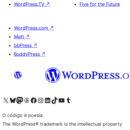
WordPress.TV
↗
Five for the Future
WordPress.com
↗
Matt
↗
bbPress
↗
BuddyPress
↗
Visita la cuenta de X (anteriormente Twitter)
Visita a nosa conta de Bluesky
Visita a nosa conta de Mastodon
Visita a nosa conta de Threads
Visita a nosa páxina de Facebook
Visita a nosa conta de Instagram
Visita a nosa conta de LinkedIn
Visita a nosa conta de TikTok
Visita a nosa canle de YouTube
Visita a nosa conta de Tumblr
O código é poesía.
The WordPress® trademark is the intellectual property