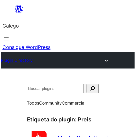
Saltar
ao
Galego
contido
Consigue WordPress
Plugin Directory
Buscar
Todos
Community
Commercial
Etiqueta do plugin:
Preis