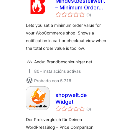
Mindestbestellwert
– Minimum Order
valoracións
Value for
(0
)
totais
Woocommerce
Lets you set a minimum order value for
your WooCommerce shop. Shows a
notification in cart or checkout view when
the total order value is too low.
Andy: Brandbeschleuniger.net
80+ instalacións activas
Probado con 5.7.16
shopwelt.de
Widget
valoracións
(0
)
totais
Der Preisvergleich für Deinen
WordPressBlog – Price Comparison