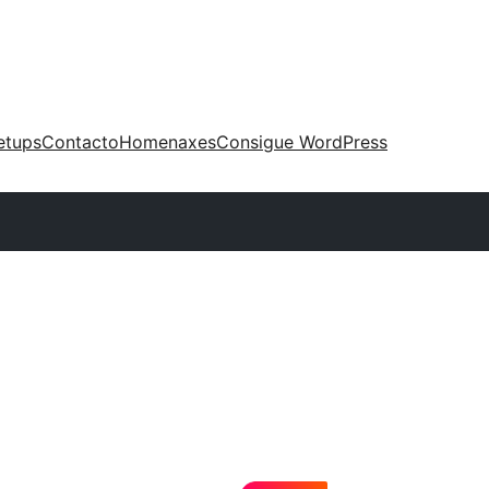
etups
Contacto
Homenaxes
Consigue WordPress