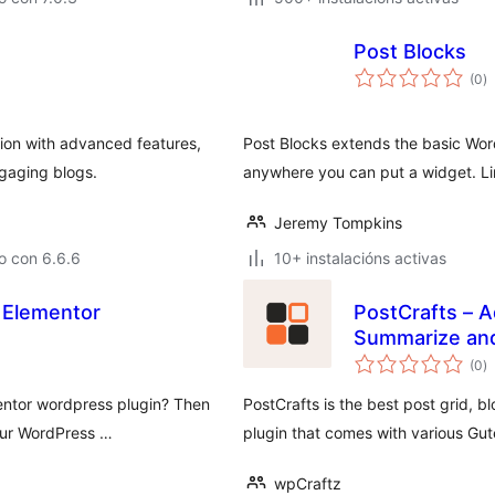
Post Blocks
va
(0
)
to
ion with advanced features,
Post Blocks extends the basic Word
gaging blogs.
anywhere you can put a widget. Li
Jeremy Tompkins
o con 6.6.6
10+ instalacións activas
 Elementor
PostCrafts – A
Summarize and
va
(0
)
to
mentor wordpress plugin? Then
PostCrafts is the best post grid, 
your WordPress …
plugin that comes with various Gu
wpCraftz