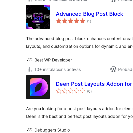
Advanced Blog Post Block
valoracións
(1
)
totais
The advanced blog post block enhances content creat
layouts, and customization options for dynamic and en
Best WP Developer
10+ instalacións activas
Probad
Deen Post Layouts Addon for
valoracións
(0
)
totais
Are you looking for a best post layouts addon for ele
Deen is the best and perfect post layouts addon for 
Debuggers Studio