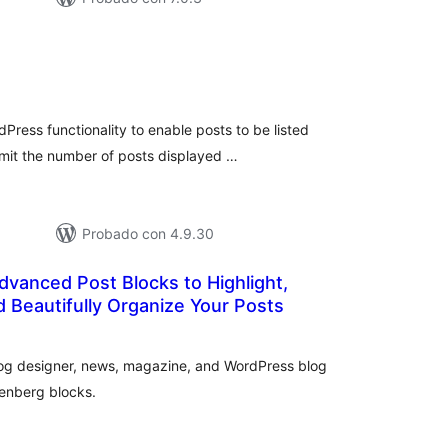
loracións
tais
Press functionality to enable posts to be listed
mit the number of posts displayed …
Probado con 4.9.30
dvanced Post Blocks to Highlight,
 Beautifully Organize Your Posts
loracións
tais
blog designer, news, magazine, and WordPress blog
tenberg blocks.