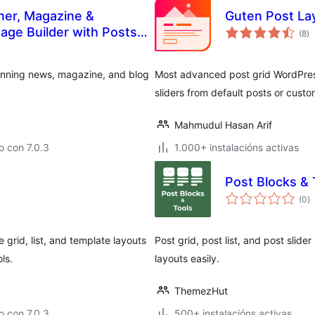
ner, Magazine &
Guten Post Lay
va
age Builder with Posts
(8
)
to
tunning news, magazine, and blog
Most advanced post grid WordPress 
sliders from default posts or cust
Mahmudul Hasan Arif
 con 7.0.3
1.000+ instalacións activas
Post Blocks & 
va
(0
)
to
 grid, list, and template layouts
Post grid, post list, and post sli
ls.
layouts easily.
ThemezHut
 con 7.0.3
500+ instalacións activas