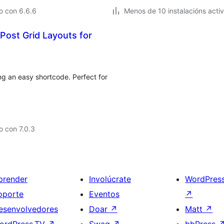
o con 6.6.6
Menos de 10 instalacións acti
ost Grid Layouts for
ng an easy shortcode. Perfect for
 con 7.0.3
prender
Involúcrate
WordPres
oporte
Eventos
↗
esenvolvedores
Doar
↗
Matt
↗