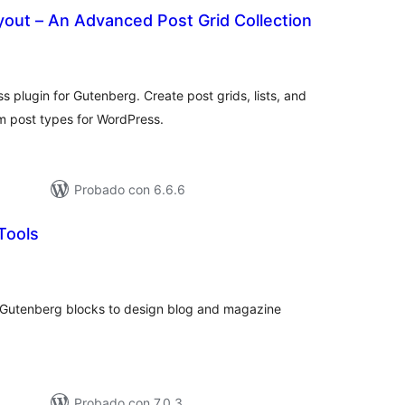
out – An Advanced Post Grid Collection
loracións
tais
plugin for Gutenberg. Create post grids, lists, and
om post types for WordPress.
Probado con 6.6.6
Tools
loracións
tais
der Gutenberg blocks to design blog and magazine
Probado con 7.0.3