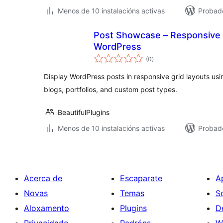
Menos de 10 instalacións activas
Probad
Post Showcase – Responsive P
WordPress
valoracións
(0
)
totais
Display WordPress posts in responsive grid layouts usi
blogs, portfolios, and custom post types.
BeautifulPlugins
Menos de 10 instalacións activas
Probado
Acerca de
Escaparate
A
Novas
Temas
S
Aloxamento
Plugins
D