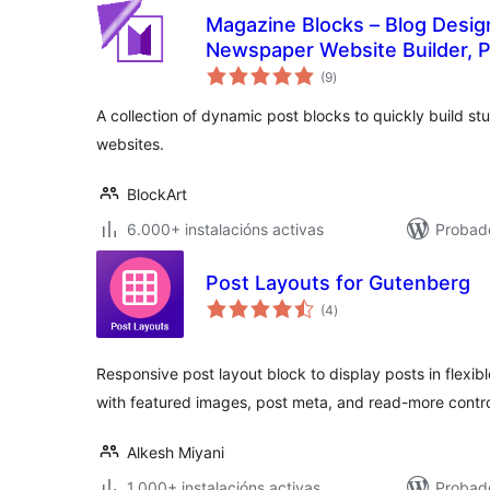
Magazine Blocks – Blog Desig
Newspaper Website Builder, P
valoracións
Blocks, Post Grid
(9
)
totais
A collection of dynamic post blocks to quickly build s
websites.
BlockArt
6.000+ instalacións activas
Probado
Post Layouts for Gutenberg
valoracións
(4
)
totais
Responsive post layout block to display posts in flexible
with featured images, post meta, and read-more contro
Alkesh Miyani
1.000+ instalacións activas
Probado