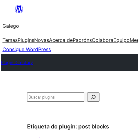
Saltar
ao
Galego
contido
Temas
Plugins
Novas
Acerca de
Padróns
Colabora
Equipo
Me
Consigue WordPress
Plugin Directory
Buscar
Etiqueta do plugin:
post blocks