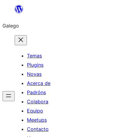
Saltar
ao
Galego
contido
Temas
Plugins
Novas
Acerca de
Padróns
Colabora
Equipo
Meetups
Contacto