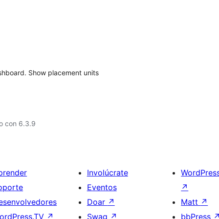
shboard. Show placement units
o con 6.3.9
prender
Involúcrate
WordPres
oporte
Eventos
↗
esenvolvedores
Doar
↗
Matt
↗
ordPress.TV
↗
Swag
↗
bbPress