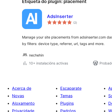
Etiqueta do plugin:
placement
AdsInserter
valoracións
(2
)
totais
Manage your site placements from adsinserter.com da
by filters: device type, referrer, url, tags and more.
nechehin
10+ instalacións activas
Probad
Acerca de
Escaparate
A
Novas
Temas
S
Aloxamento
Plugins
D
Privacidade
Padróns
W