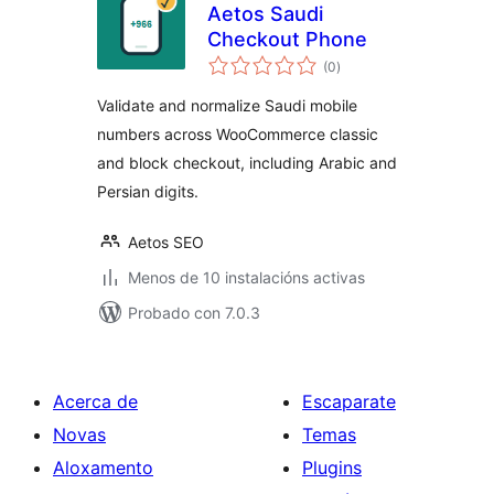
Aetos Saudi
Checkout Phone
valoracións
(0
)
totais
Validate and normalize Saudi mobile
numbers across WooCommerce classic
and block checkout, including Arabic and
Persian digits.
Aetos SEO
Menos de 10 instalacións activas
Probado con 7.0.3
Acerca de
Escaparate
Novas
Temas
Aloxamento
Plugins