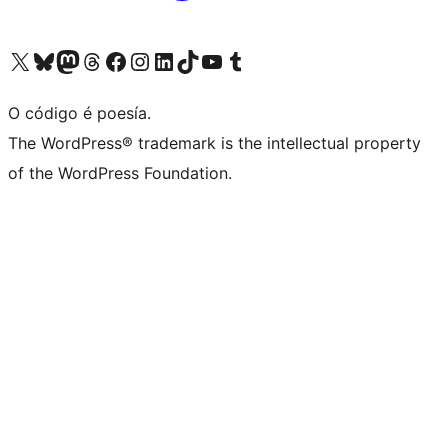
Visita la cuenta de X (anteriormente Twitter)
Visita a nosa conta de Bluesky
Visita a nosa conta de Mastodon
Visita a nosa conta de Threads
Visita a nosa páxina de Facebook
Visita a nosa conta de Instagram
Visita a nosa conta de LinkedIn
Visita a nosa conta de TikTok
Visita a nosa canle de YouTube
Visita a nosa conta de Tumblr
O código é poesía.
The WordPress® trademark is the intellectual property
of the WordPress Foundation.