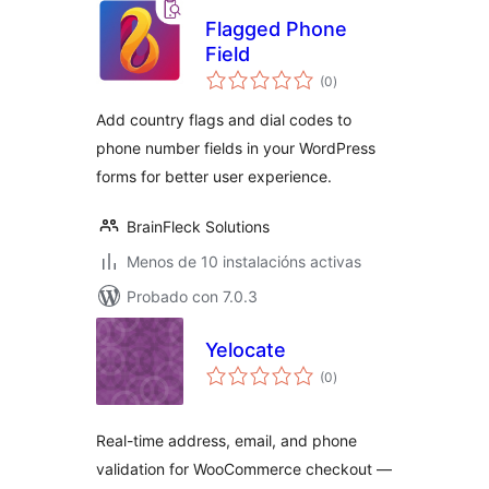
Flagged Phone
Field
valoracións
(0
)
totais
Add country flags and dial codes to
phone number fields in your WordPress
forms for better user experience.
BrainFleck Solutions
Menos de 10 instalacións activas
Probado con 7.0.3
Yelocate
valoracións
(0
)
totais
Real-time address, email, and phone
validation for WooCommerce checkout —