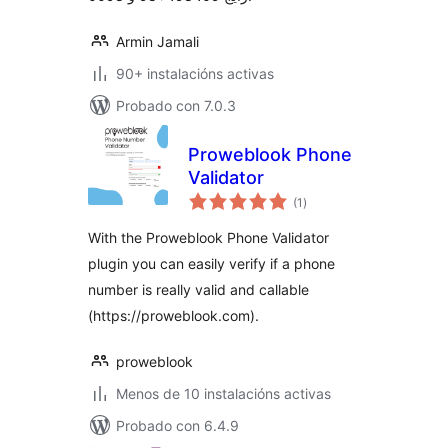
Armin Jamali
90+ instalacións activas
Probado con 7.0.3
Proweblook Phone
Validator
valoracións
(1
)
totais
With the Proweblook Phone Validator
plugin you can easily verify if a phone
number is really valid and callable
(https://proweblook.com).
proweblook
Menos de 10 instalacións activas
Probado con 6.4.9