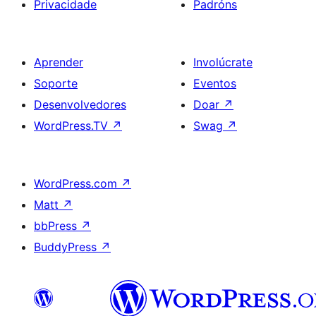
Privacidade
Padróns
Aprender
Involúcrate
Soporte
Eventos
Desenvolvedores
Doar
↗
WordPress.TV
↗
Swag
↗
WordPress.com
↗
Matt
↗
bbPress
↗
BuddyPress
↗