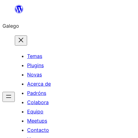
Saltar
ao
Galego
contido
Temas
Plugins
Novas
Acerca de
Padróns
Colabora
Equipo
Meetups
Contacto