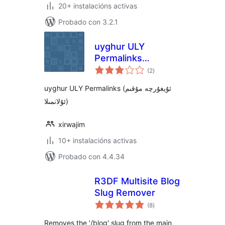
20+ instalacións activas
Probado con 3.2.1
uyghur ULY
Permalinks
valoracións
(ئۇيغۇرچە مۇقىم
(2
)
totais
ئۇلانمىلا)
uyghur ULY Permalinks (ئۇيغۇرچە مۇقىم
ئۇلانمىلا)
xirwajim
10+ instalacións activas
Probado con 4.4.34
R3DF Multisite Blog
Slug Remover
valoracións
(8
)
totais
Removes the '/blog' slug from the main