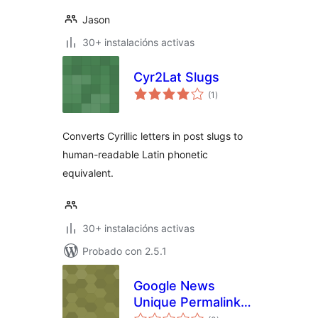
Jason
30+ instalacións activas
Cyr2Lat Slugs
valoracións
(1
)
totais
Converts Cyrillic letters in post slugs to
human-readable Latin phonetic
equivalent.
30+ instalacións activas
Probado con 2.5.1
Google News
Unique Permalink
valoracións