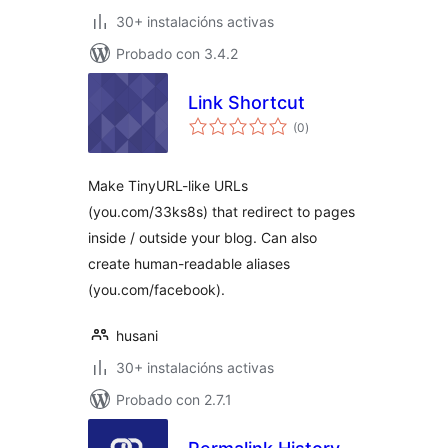
30+ instalacións activas
Probado con 3.4.2
Link Shortcut
valoracións
(0
)
totais
Make TinyURL-like URLs
(you.com/33ks8s) that redirect to pages
inside / outside your blog. Can also
create human-readable aliases
(you.com/facebook).
husani
30+ instalacións activas
Probado con 2.7.1