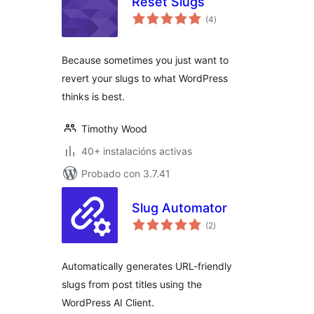
Reset Slugs
valoracións
(4
)
totais
Because sometimes you just want to
revert your slugs to what WordPress
thinks is best.
Timothy Wood
40+ instalacións activas
Probado con 3.7.41
Slug Automator
valoracións
(2
)
totais
Automatically generates URL-friendly
slugs from post titles using the
WordPress AI Client.