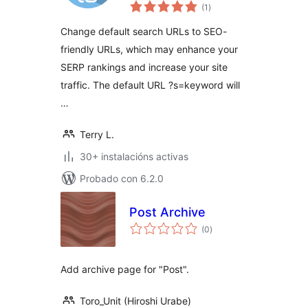
valoracións
(1
)
totais
Change default search URLs to SEO-
friendly URLs, which may enhance your
SERP rankings and increase your site
traffic. The default URL ?s=keyword will
…
Terry L.
30+ instalacións activas
Probado con 6.2.0
Post Archive
valoracións
(0
)
totais
Add archive page for "Post".
Toro_Unit (Hiroshi Urabe)