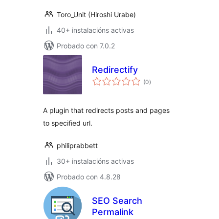
Toro_Unit (Hiroshi Urabe)
40+ instalacións activas
Probado con 7.0.2
Redirectify
valoracións
(0
)
totais
A plugin that redirects posts and pages
to specified url.
philiprabbett
30+ instalacións activas
Probado con 4.8.28
SEO Search
Permalink