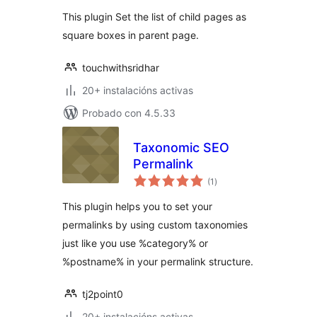
image
This plugin Set the list of child pages as
square boxes in parent page.
touchwithsridhar
20+ instalacións activas
Probado con 4.5.33
Taxonomic SEO
Permalink
valoracións
(1
)
totais
This plugin helps you to set your
permalinks by using custom taxonomies
just like you use %category% or
%postname% in your permalink structure.
tj2point0
20+ instalacións activas