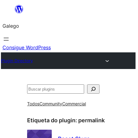
Saltar
ao
Galego
contido
Consigue WordPress
Plugin Directory
Buscar
Todos
Community
Commercial
Etiqueta do plugin:
permalink