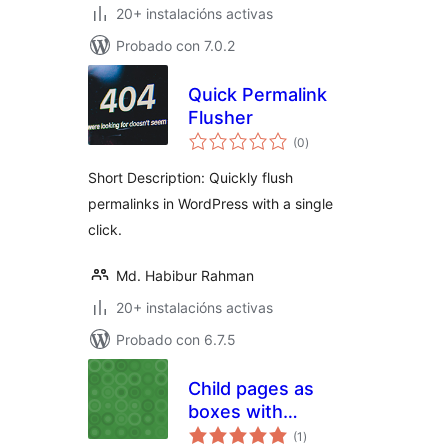
20+ instalacións activas
Probado con 7.0.2
Quick Permalink
Flusher
valoracións
(0
)
totais
Short Description: Quickly flush
permalinks in WordPress with a single
click.
Md. Habibur Rahman
20+ instalacións activas
Probado con 6.7.5
Child pages as
boxes with
valoracións
title,content and
(1
)
totais