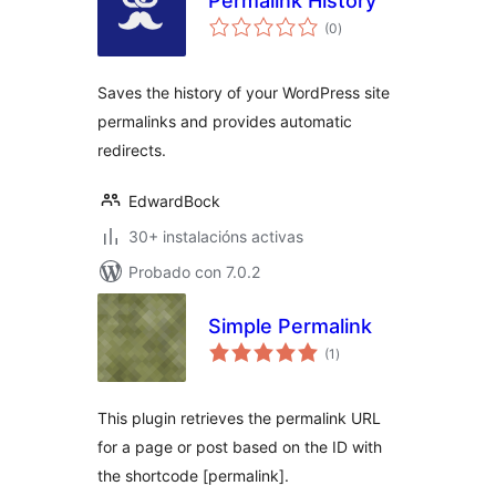
Permalink History
valoracións
(0
)
totais
Saves the history of your WordPress site
permalinks and provides automatic
redirects.
EdwardBock
30+ instalacións activas
Probado con 7.0.2
Simple Permalink
valoracións
(1
)
totais
This plugin retrieves the permalink URL
for a page or post based on the ID with
the shortcode [permalink].