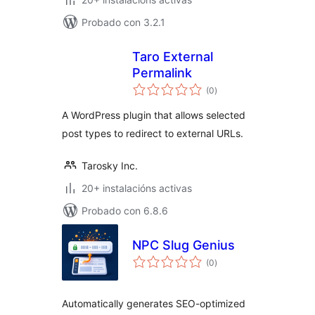
Probado con 3.2.1
Taro External
Permalink
valoracións
(0
)
totais
A WordPress plugin that allows selected
post types to redirect to external URLs.
Tarosky Inc.
20+ instalacións activas
Probado con 6.8.6
NPC Slug Genius
valoracións
(0
)
totais
Automatically generates SEO-optimized