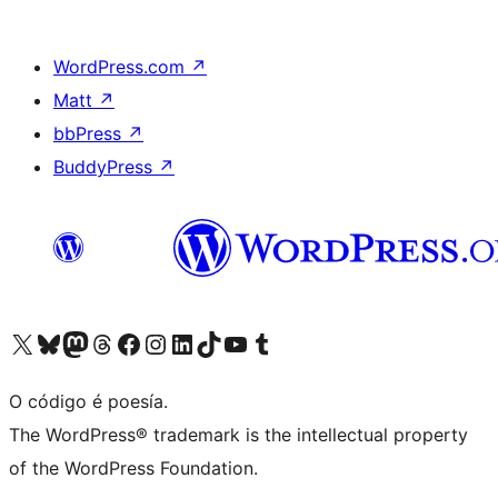
WordPress.com
↗
Matt
↗
bbPress
↗
BuddyPress
↗
Visita la cuenta de X (anteriormente Twitter)
Visita a nosa conta de Bluesky
Visita a nosa conta de Mastodon
Visita a nosa conta de Threads
Visita a nosa páxina de Facebook
Visita a nosa conta de Instagram
Visita a nosa conta de LinkedIn
Visita a nosa conta de TikTok
Visita a nosa canle de YouTube
Visita a nosa conta de Tumblr
O código é poesía.
The WordPress® trademark is the intellectual property
of the WordPress Foundation.