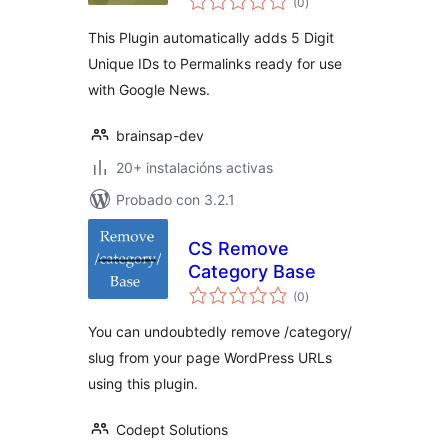
ID
(0
)
totais
This Plugin automatically adds 5 Digit
Unique IDs to Permalinks ready for use
with Google News.
brainsap-dev
20+ instalacións activas
Probado con 3.2.1
CS Remove
Category Base
valoracións
(0
)
totais
You can undoubtedly remove /category/
slug from your page WordPress URLs
using this plugin.
Codept Solutions