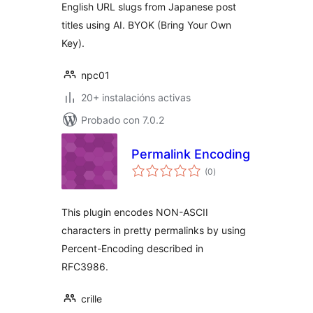
English URL slugs from Japanese post
titles using AI. BYOK (Bring Your Own
Key).
npc01
20+ instalacións activas
Probado con 7.0.2
Permalink Encoding
valoracións
(0
)
totais
This plugin encodes NON-ASCII
characters in pretty permalinks by using
Percent-Encoding described in
RFC3986.
crille